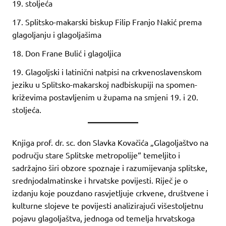
19. stoljeća
17. Splitsko-makarski biskup Filip Franjo Nakić prema
glagoljanju i glagoljašima
18. Don Frane Bulić i glagoljica
19. Glagoljski i latinični natpisi na crkvenoslavenskom
jeziku u Splitsko-makarskoj nadbiskupiji na spomen-
križevima postavljenim u župama na smjeni 19. i 20.
stoljeća.
Knjiga prof. dr. sc. don Slavka Kovačića „Glagoljaštvo na
području stare Splitske metropolije“ temeljito i
sadržajno širi obzore spoznaje i razumijevanja splitske,
srednjodalmatinske i hrvatske povijesti. Riječ je o
izdanju koje pouzdano rasvjetljuje crkvene, društvene i
kulturne slojeve te povijesti analizirajući višestoljetnu
pojavu glagoljaštva, jednoga od temelja hrvatskoga