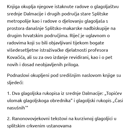
Knjiga okuplja njegove istaknute radove o glagoljaštvu
srednje Dalmacije i drugih područja stare Splitske
metropolije kao i radove o djelovanju glagoljaša s
prostora današnje Splitsko-makarske nadbiskupije na
drugim hrvatskim područjima. Riječ je uglavnom o
radovima koji su bili objavljivani tijekom bogate
višedesetljetne istraživačke djelatnosti profesora
Kovačića, ali su za ovo izdanje revidirani, kao i o pet
novih i dosad neobjavljenih priloga.
Podnaslovi okupljeni pod središnjim naslovom knjige su
sljedeći:
1. Dva glagoljska rukopisa iz srednje Dalmacije: „Topićev
ulomak glagoljskoga obrednika“ i glagoljski rukopis „Časi
nasušnihʼ“
2. Ranonovovjekovni tekstovi na kurzivnoj glagoljici u
splitskim crkvenim ustanovama