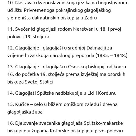
10. Nastava crkvenoslavenskoga jezika na bogoslovnom
učilištu Privremenoga pokrajinskog glagoljaškog
sjemeništa dalmatinskih biskupija u Zadru
11. Svećenici glagoljaši rodom Neretvani u 18. i prvoj
polovici 19. stoljeća
12. Glagoljanje i glagoljaši u srednjoj Dalmaciji za
vrijeme hrvatskoga narodnog preporoda (1835. – 1848.)
13. Glagoljanje i glagoljaši u Osorskoj biskupiji od konca
16. do početka 19. stoljeća prema izvještajima osorskih
biskupa Svetoj Stolici
14. Glagoljaši Splitske nadbiskupije u Lici i Kordunu
15. Kučiće – selo u bližem omiškom zaleđu i drevna
glagoljaška župa
16. Djelovanje svećenika glagoljaša Splitsko-makarske
biskupije u župama Kotorske biskupije u prvoj polovici