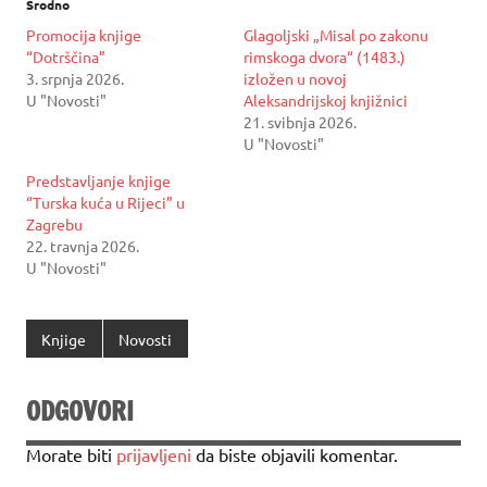
Srodno
Promocija knjige
Glagoljski „Misal po zakonu
“Dotrščina”
rimskoga dvora“ (1483.)
3. srpnja 2026.
izložen u novoj
U "Novosti"
Aleksandrijskoj knjižnici
21. svibnja 2026.
U "Novosti"
Predstavljanje knjige
“Turska kuća u Rijeci” u
Zagrebu
22. travnja 2026.
U "Novosti"
Knjige
Novosti
ODGOVORI
Morate biti
prijavljeni
da biste objavili komentar.