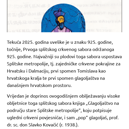
Tekuća 2025. godina uvelike je u znaku 925. godine,
točnije, Prvoga splitskog crkvenog sabora održanoga
925. godine. Najvažniji su plodovi toga sabora uspostava
Splitske metropolije, tj. zajedničke crkvene pokrajine za
Hrvatsku i Dalmaciju, prvi spomen Tomislava kao
hrvatskoga kralja te prvi spomen glagoljaštva na
današnjem hrvatskom prostoru.
Vrijedan je doprinos ovogodišnjem obilježavanju visoke
obljetnice toga splitskog sabora knjiga „Glagoljaštvo na
području stare Splitske metropolije“, koju potpisuje
ugledni crkveni povjesničar, i sam „pop“ glagoljaš, prof.
dr. sc. don Slavko Kovačić (r. 1938.).