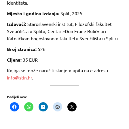
identiteta.
Mjesto i godina izdanja:
Split, 2025.
Izdavači:
Staroslavenski institut, Filozofski fakultet
Sveučilišta u Splitu, Centar »Don Frane Bulić« pri
Katoličkom bogoslovnom fakultetu Sveučilišta u Splitu
Broj stranica:
526
Cijena:
35 EUR
Knjiga se može naručiti slanjem upita na e-adresu
info@stin.hr
.
Podijeli ovo: