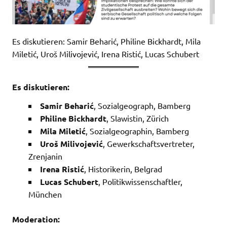
Es diskutieren: Samir Beharić, Philine Bickhardt, Mila
Miletić, Uroš Milivojević, Irena Ristić, Lucas Schubert
Es diskutieren:
Samir Beharić
, Sozialgeograph, Bamberg
Philine Bickhardt
, Slawistin, Zürich
Mila Miletić
, Sozialgeographin, Bamberg
Uroš Milivojević
, Gewerkschaftsvertreter,
Zrenjanin
Irena Ristić
, Historikerin, Belgrad
Lucas Schubert
, Politikwissenschaftler,
München
Moderation: