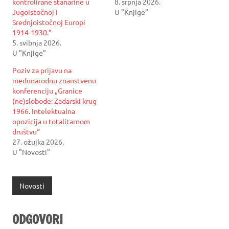
kontrolirane stanarine u
8. srpnja 2026.
Jugoistočnoj i
U "Knjige"
Srednjoistočnoj Europi
1914-1930.”
5. svibnja 2026.
U "Knjige"
Poziv za prijavu na
međunarodnu znanstvenu
konferenciju „Granice
(ne)slobode: Zadarski krug
1966. Intelektualna
opozicija u totalitarnom
društvu“
27. ožujka 2026.
U "Novosti"
Novosti
ODGOVORI