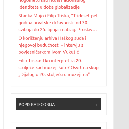
identiteta u doba globalizacije
Stanka Mujo i Filip Triska, “Trideset pet
godina hrvatske državnosti: od 30.
svibnja do 25. lipnja i natrag. Proslave
Dana državnosti u Republici Hrvatskoj
O korištenju arhiva Haškog suda i
od 1990. do 2025. godine”
njegovoj budućnosti – intervju s
povjesničarkom Ivom Vukušić
Filip Triska: Tko interpretira 20.
stoljeće kad muzeji šute? Osvrt na skup
„Dijalog o 20. stoljeću u muzejima“
POPIS KATEGORIJA
+