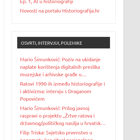
Ep. 1, AI u historiografiji
Novosti na portalu Historiografija.hr
OSVRTI, INTERVJUI, POLEMIKE
Mario Šimunković: Poziv na ukidanje
naplate korištenja digitalnih preslika
muzejske i arhivske građe u
nekomercijalne svrhe
Ratovi 1990-ih između historiografije i
i aktivizma: intervju s Draganom
Popovićem
Mario Šimunković: Prilog javnoj
raspravi o projektu „Žrtve ratova i
državnog/političkog nasilja u hrvatskoj
povijesti 20. stoljeća“
Filip Triska: Svjetsko prvenstvo u
nogometu kao ritual nacionalnog