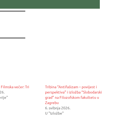
Filmska večer: Tri
Tribina “Antifašizam – povijest i
26.
perspektiva” i izložba “Slobodarski
erije"
grad” na Filozofskom fakultetu u
Zagrebu
6. svibnja 2026.
U "Izložbe"