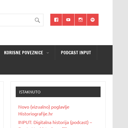
KORISNE POVEZNICE
PODCAST INPUT
ISTAKNUTO
Novo (vizualno) poglavlje
Historiografije.hr
INPUT: Digitalna historija (podcast) –