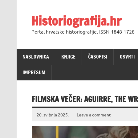
Skip
to
content
Historiografija.hr
Portal hrvatske historiografije, ISSN 1848-1728
NASLOVNICA
KNJIGE
ČASOPISI
OSVRTI
IMPRESUM
FILMSKA VEČER: AGUIRRE, THE WR
20. svibnja 2025.
Leave a comment