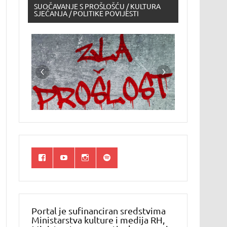
SUOČAVANJE S PROŠLOŠĆU / KULTURA
SJEĆANJA / POLITIKE POVIJESTI
Portal je sufinanciran sredstvima
Ministarstva kulture i medija RH,