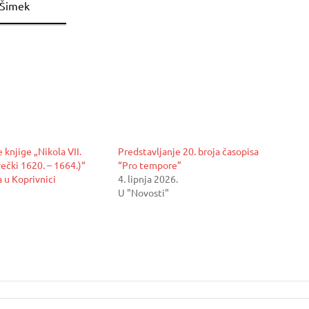
a Šimek
 knjige „Nikola VII.
Predstavljanje 20. broja časopisa
ečki 1620. – 1664.)“
“Pro tempore”
 u Koprivnici
4. lipnja 2026.
U "Novosti"