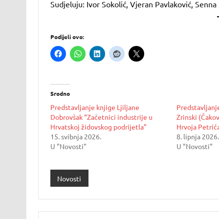
Sudjeluju: Ivor Sokolić, Vjeran Pavlaković, Senn
Podijeli ovo:
Srodno
Predstavljanje knjige Ljiljane
Predstavljanje
Dobrovšak “Začetnici industrije u
Zrinski (Čakov
Hrvatskoj židovskog podrijetla”
Hrvoja Petrića
15. svibnja 2026.
8. lipnja 2026.
U "Novosti"
U "Novosti"
Novosti