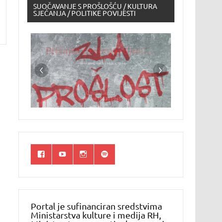
SUOČAVANJE S PROŠLOŠĆU / KULTURA
SJEĆANJA / POLITIKE POVIJESTI
Portal je sufinanciran sredstvima
Ministarstva kulture i medija RH,