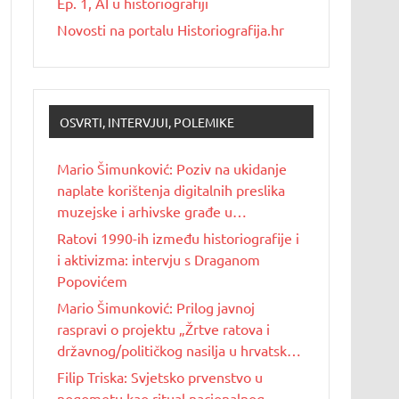
Ep. 1, AI u historiografiji
Novosti na portalu Historiografija.hr
OSVRTI, INTERVJUI, POLEMIKE
Mario Šimunković: Poziv na ukidanje
naplate korištenja digitalnih preslika
muzejske i arhivske građe u
nekomercijalne svrhe
Ratovi 1990-ih između historiografije i
i aktivizma: intervju s Draganom
Popovićem
Mario Šimunković: Prilog javnoj
raspravi o projektu „Žrtve ratova i
državnog/političkog nasilja u hrvatskoj
povijesti 20. stoljeća“
Filip Triska: Svjetsko prvenstvo u
nogometu kao ritual nacionalnog