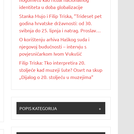
identiteta u doba globalizacije
Stanka Mujo i Filip Triska, “Trideset pet
godina hrvatske državnosti: od 30.
svibnja do 25. lipnja i natrag. Proslave
Dana državnosti u Republici Hrvatskoj
O korištenju arhiva Haškog suda i
od 1990. do 2025. godine”
njegovoj budućnosti – intervju s
povjesničarkom Ivom Vukušić
Filip Triska: Tko interpretira 20.
stoljeće kad muzeji šute? Osvrt na skup
„Dijalog o 20. stoljeću u muzejima“
POPIS KATEGORIJA
+