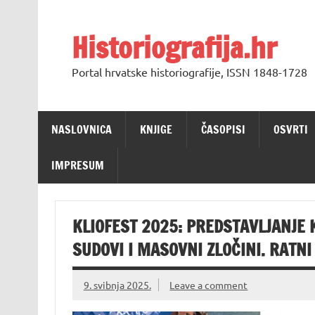
Skip
to
content
Historiografija.hr
Portal hrvatske historiografije, ISSN 1848-1728
NASLOVNICA
KNJIGE
ČASOPISI
OSVRTI
IMPRESUM
KLIOFEST 2025: PREDSTAVLJANJE 
SUDOVI I MASOVNI ZLOČINI. RATNI
9. svibnja 2025.
Leave a comment