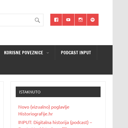
KORISNE POVEZNICE
PODCAST INPUT
ISTAKNUTO
Novo (vizualno) poglavlje
Historiografije.hr
INPUT: Digitalna historija (podcast) –