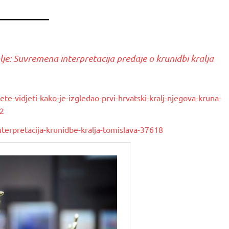
olje: Suvremena interpretacija predaje o krunidbi kralja
te-vidjeti-kako-je-izgledao-prvi-hrvatski-kralj-njegova-kruna-
42
terpretacija-krunidbe-kralja-tomislava-37618