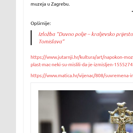
muzeja u Zagrebu.
Opširnije:
Izložba “Duvno polje – kraljevsko prijest
Tomislava”
https://www.jutarnji.hr/kultura/art/napokon-moze
plast-mac-neki-su-mislili-da-je-izmisljen-155527
https://www.matica.hr/vijenac/808/suvremena-in