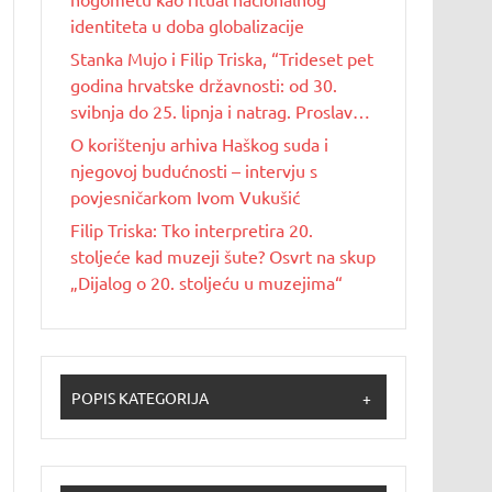
identiteta u doba globalizacije
Stanka Mujo i Filip Triska, “Trideset pet
godina hrvatske državnosti: od 30.
svibnja do 25. lipnja i natrag. Proslave
Dana državnosti u Republici Hrvatskoj
O korištenju arhiva Haškog suda i
od 1990. do 2025. godine”
njegovoj budućnosti – intervju s
povjesničarkom Ivom Vukušić
Filip Triska: Tko interpretira 20.
stoljeće kad muzeji šute? Osvrt na skup
„Dijalog o 20. stoljeću u muzejima“
POPIS KATEGORIJA
+