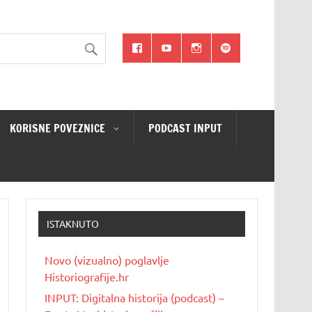
KORISNE POVEZNICE
PODCAST INPUT
ISTAKNUTO
Novo (vizualno) poglavlje
Historiografije.hr
INPUT: Digitalna historija (podcast) –