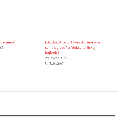
 Sljemena”
Izložba „Klović: Hrvatski renesansni
26.
san u Egiptu“ u Aleksandrijskoj
knjižnici
21. svibnja 2026.
U "Izložbe"