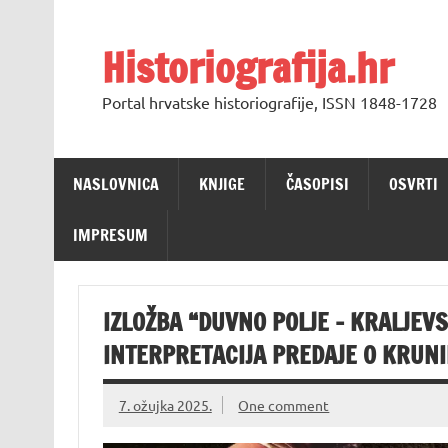
Skip
to
content
Historiografija.hr
Portal hrvatske historiografije, ISSN 1848-1728
NASLOVNICA
KNJIGE
ČASOPISI
OSVRTI
IMPRESUM
IZLOŽBA “DUVNO POLJE – KRALJEV
INTERPRETACIJA PREDAJE O KRUNI
7. ožujka 2025.
One comment