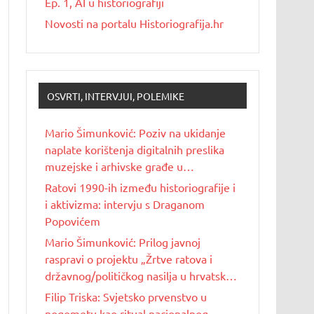
Ep. 1, AI u historiografiji
Novosti na portalu Historiografija.hr
OSVRTI, INTERVJUI, POLEMIKE
Mario Šimunković: Poziv na ukidanje
naplate korištenja digitalnih preslika
muzejske i arhivske građe u
nekomercijalne svrhe
Ratovi 1990-ih između historiografije i
i aktivizma: intervju s Draganom
Popovićem
Mario Šimunković: Prilog javnoj
raspravi o projektu „Žrtve ratova i
državnog/političkog nasilja u hrvatskoj
povijesti 20. stoljeća“
Filip Triska: Svjetsko prvenstvo u
nogometu kao ritual nacionalnog