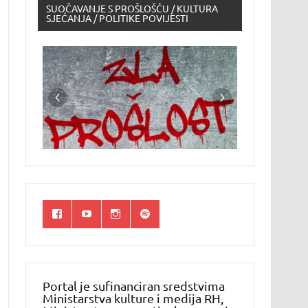
SUOČAVANJE S PROŠLOŠĆU / KULTURA
SJEĆANJA / POLITIKE POVIJESTI
Portal je sufinanciran sredstvima
Ministarstva kulture i medija RH,