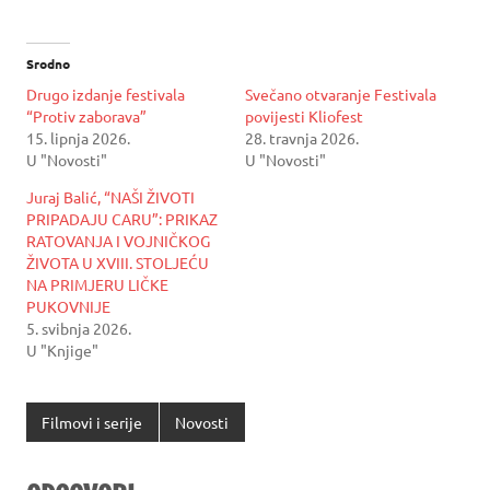
Srodno
Drugo izdanje festivala
Svečano otvaranje Festivala
“Protiv zaborava”
povijesti Kliofest
15. lipnja 2026.
28. travnja 2026.
U "Novosti"
U "Novosti"
Juraj Balić, “NAŠI ŽIVOTI
PRIPADAJU CARU”: PRIKAZ
RATOVANJA I VOJNIČKOG
ŽIVOTA U XVIII. STOLJEĆU
NA PRIMJERU LIČKE
PUKOVNIJE
5. svibnja 2026.
U "Knjige"
Filmovi i serije
Novosti