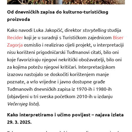
Od dnevničkih zapisa do kulturno-turističkog
proizvoda
Kako navodi Luka Jakopčić, direktor
storytelling
studija
Recider
koji je u suradnji s Turističkom zajednicom
Biser
Zagorja
osmislio i realizirao cijeli projekt, u interpretaciji
nisu korišteni prigodničarski Tuđmanovi citati, bilo oni
koje favoriziraju njegovi nekritički obožavatelji, bilo oni
za kojima potežu njegovi kritičari. Interpretacijskom
izazovu nastojalo se doskočiti korištenjem manje
poznate, a vrlo vrijedne i javno dostupne građe
Tuđmanovih dnevničkih zapisa iz 1970-ih i 1980-ih
(objavljeni u tri sveska početkom 2010-ih u izdanju
Večernjeg lista
).
Kako interpretiramo i učimo povijest – najava izleta
29. 3.
2025.