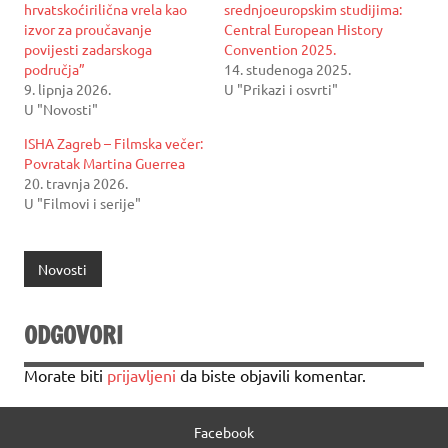
hrvatskoćirilična vrela kao
srednjoeuropskim studijima:
izvor za proučavanje
Central European History
povijesti zadarskoga
Convention 2025.
područja”
14. studenoga 2025.
9. lipnja 2026.
U "Prikazi i osvrti"
U "Novosti"
ISHA Zagreb – Filmska večer:
Povratak Martina Guerrea
20. travnja 2026.
U "Filmovi i serije"
Novosti
ODGOVORI
Morate biti
prijavljeni
da biste objavili komentar.
Facebook