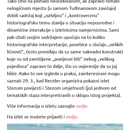
Tako smo na pomalo neočekivanom, ali zapravo nimalo
nelogičnom mjestu (u samom Tuđmanovom zavičaju)
dobili sadržaj koji „ozbiljnu“ i „kontroverznu“
historiografsku temu stavlja u situaciju neposredne i
dinamične interakcije s izletnicima namjernicima. Sami
pak citati svojim sadržajem upućuju na to koliko
historiografske interpretacije, posebice u slučaju „velikih
ličnosti“, često previđaju da su same naknadni konstrukti
koje su od zamišljene „povijesni biti“ nekog „velikog
pojedinca“ zapravo to dalje, što su uvjerenije da su joj
bliže. Kako to sve izgleda u praksi, zainteresirani mogu
saznati 29. 3., kad Recider organizira pokazni izlet
Stezom povijesti i Stezom umjetnosti (još jednom od
tematskih staza interpretiranih u sklopu istog projekta).
Više informacija o izletu saznajte
ovdje
.
Na izlet se možete prijaviti i
ovdje
.