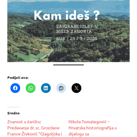
Podijeli ovo:
Srodno
Znanost u žarištu:
Nikola Tomašegović –
Predavanje dr. sc. Grozdane
Hrvatska historiografija u
Franov-Živković “Glagoljska i
dijalogu sa