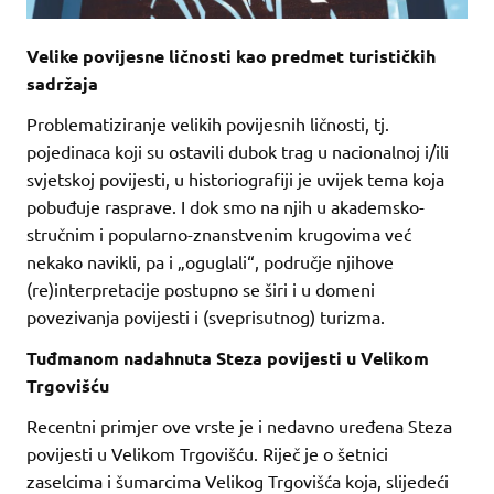
Velike povijesne ličnosti kao predmet turističkih
sadržaja
Problematiziranje velikih povijesnih ličnosti, tj.
pojedinaca koji su ostavili dubok trag u nacionalnoj i/ili
svjetskoj povijesti, u historiografiji je uvijek tema koja
pobuđuje rasprave. I dok smo na njih u akademsko-
stručnim i popularno-znanstvenim krugovima već
nekako navikli, pa i „oguglali“, područje njihove
(re)interpretacije postupno se širi i u domeni
povezivanja povijesti i (sveprisutnog) turizma.
Tuđmanom nadahnuta Steza povijesti u Velikom
Trgovišću
Recentni primjer ove vrste je i nedavno uređena Steza
povijesti u Velikom Trgovišću. Riječ je o šetnici
zaselcima i šumarcima Velikog Trgovišća koja, slijedeći