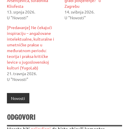
Arsenijevića, suradnika
gradi povjerenje?” u
Kliofesta
Zagrebu
13. srpnja 2026.
14. svibnja 2026.
U "Novosti"
U "Novosti"
[Predavanje] Ne čekajući
inspiraciju – angažovane
intelektualne, kulturalne i
umetničke prakse u
međuratnom periodu:
teorija i praksa kritičke
levice u jugoslovenskoj
kulturi (YugoLab)
21. travnja 2026.
U "Novosti"
Novosti
ODGOVORI
Morate biti
prijavljeni
da biste objavili komentar.