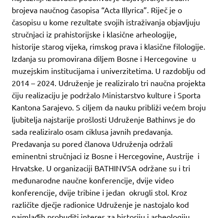
brojeva naučnog časopisa “Acta Illyrica”. Riječ je o
časopisu u kome rezultate svojih istraživanja objavljuju
stručnjaci iz prahistorijske i klasične arheologije,
historije starog vijeka, rimskog prava i klasične filologije.
Izdanja su promovirana diljem Bosne i Hercegovine u
muzejskim institucijama i univerzitetima. U razdoblju od
2014 – 2024. Udruženje je realiziralo tri naučna projekta
čiju realizaciju je podržalo Ministarstvo kulture i Sporta
Kantona Sarajevo. S ciljem da nauku približi većem broju
ljubitelja najstarije prošlosti Udruženje Bathinvs je do
sada realiziralo osam ciklusa javnih predavanja.
Predavanja su pored članova Udruženja održali
eminentni stručnjaci iz Bosne i Hercegovine, Austrije i
Hrvatske. U organizaciji BATHINVSA održane su i tri
međunarodne naučne konferencije, dvije video
konferencije, dvije tribine i jedan okrugli stol. Kroz
različite dječje radionice Udruženje je nastojalo kod
najmlađih probuditi interes za historiju i arheologiju.