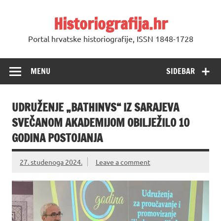
Skip
to
Historiografija.hr
content
Portal hrvatske historiografije, ISSN 1848-1728
MENU
SIDEBAR
UDRUŽENJE „BATHINVS“ IZ SARAJEVA
SVEČANOM AKADEMIJOM OBILJEŽILO 10
GODINA POSTOJANJA
27. studenoga 2024.
Leave a comment