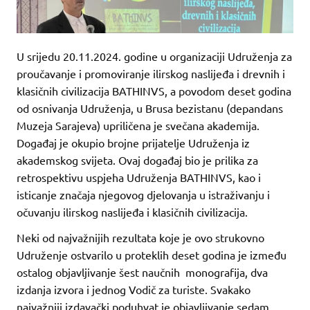
U srijedu 20.11.2024. godine u organizaciji Udruženja za
proučavanje i promoviranje ilirskog naslijeđa i drevnih i
klasičnih civilizacija BATHINVS, a povodom deset godina
od osnivanja Udruženja, u Brusa bezistanu (depandans
Muzeja Sarajeva) upriličena je svečana akademija.
Događaj je okupio brojne prijatelje Udruženja iz
akademskog svijeta. Ovaj događaj bio je prilika za
retrospektivu uspjeha Udruženja BATHINVS, kao i
isticanje značaja njegovog djelovanja u istraživanju i
očuvanju ilirskog naslijeđa i klasičnih civilizacija.
Neki od najvažnijih rezultata koje je ovo strukovno
Udruženje ostvarilo u proteklih deset godina je između
ostalog objavljivanje šest naučnih monografija, dva
izdanja izvora i jednog Vodič za turiste. Svakako
najvažniji izdavački poduhvat je objavljivanje sedam