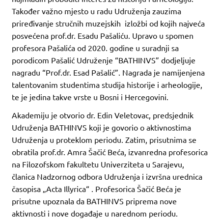
Također važno mjesto u radu Udruženja zauzima
priređivanje stručnih muzejskih izložbi od kojih najveća
posvećena prof.dr. Esadu Pašaliću. Upravo u spomen
profesora Pašalića od 2020. godine u suradnji sa
porodicom Pašalić Udruženje “BATHINVS” dodjeljuje
nagradu “Prof.dr. Esad Pašalić”. Nagrada je namijenjena
talentovanim studentima studija historije i arheologije,
te je jedina takve vrste u Bosni i Hercegovini.
Akademiju je otvorio dr. Edin Veletovac, predsjednik
Udruženja BATHINVS koji je govorio o aktivnostima
Udruženja u proteklom periodu. Zatim, prisutnima se
obratila prof.dr. Amra Šačić Beća, izvanredna profesorica
na Filozofskom fakultetu Univerziteta u Sarajevu,
članica Nadzornog odbora Udruženja i izvršna urednica
časopisa „Acta Illyrica“ . Profesorica Šačić Beća je
prisutne upoznala da BATHINVS priprema nove
aktivnosti i nove događaje u narednom periodu.