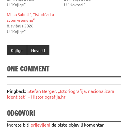
U "Knjige"
U "Novosti"
Milan Subotić, “Istoričari u
svom vremenu”
8. svibnja 2026.
U "Knjige"
Knjige
Novosti
ONE COMMENT
Pingback:
Stefan Berger, „Istoriografija, nacionalizam i
identitet“ – Historiografija.hr
ODGOVORI
Morate biti
prijavljeni
da biste objavili komentar.