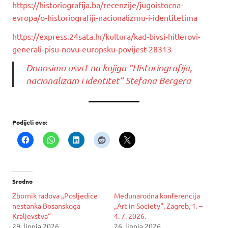
https://historiografija.ba/recenzije/jugoistocna-
evropa/o-historiografiji-nacionalizmu-i-identitetima
https://express.24sata.hr/kultura/kad-bivsi-hitlerovi-
generali-pisu-novu-europsku-povijest-28313
Donosimo osvrt na knjigu “Historiografija,
nacionalizam i identitet” Stefana Bergera
Podijeli ovo:
Srodno
Zbornik radova „Posljedice
Međunarodna konferencija
nestanka Bosanskoga
„Art in Society“, Zagreb, 1. –
Kraljevstva“
4. 7. 2026.
29. lipnja 2026.
26. lipnja 2026.