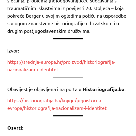
sjećanja, problema (ne)odgovarajućeg suočavanja s
traumatičnim iskustvima iz povijesti 20. stoljeća – koja
pokreće Berger u svojim ogledima potiču na usporedbe
s ulogom znanstvene historiografije u hrvatskom i u
drugim postjugoslavenskim društvima.
Izvor:
https://srednja-europa.hr/proizvod/historiografija-
nacionalizam-i-identitet
Obavijest je objavljena i na portalu
Historiografija.ba
:
https://historiografija.ba/knjige/jugoistocna-
evropa/historiografija-nacionalizam-i-identitet
Osvrti: