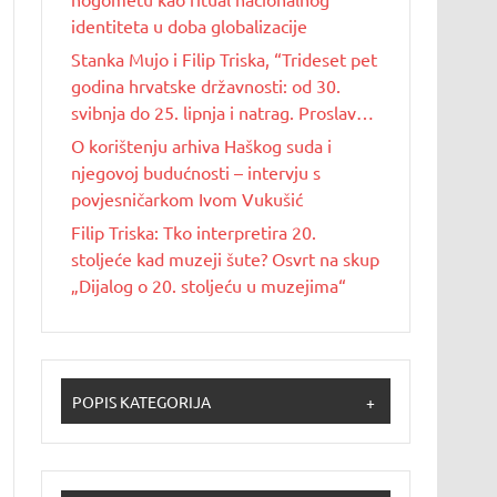
identiteta u doba globalizacije
Stanka Mujo i Filip Triska, “Trideset pet
godina hrvatske državnosti: od 30.
svibnja do 25. lipnja i natrag. Proslave
Dana državnosti u Republici Hrvatskoj
O korištenju arhiva Haškog suda i
od 1990. do 2025. godine”
njegovoj budućnosti – intervju s
povjesničarkom Ivom Vukušić
Filip Triska: Tko interpretira 20.
stoljeće kad muzeji šute? Osvrt na skup
„Dijalog o 20. stoljeću u muzejima“
POPIS KATEGORIJA
+