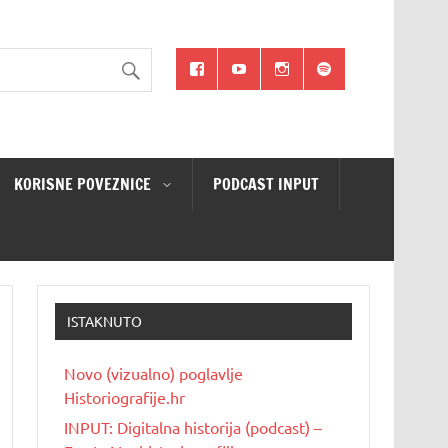
KORISNE POVEZNICE
PODCAST INPUT
ISTAKNUTO
Novo (vizualno) poglavlje
Historiografije.hr
INPUT: Digitalna historija (podcast) –