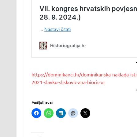
https://dominikanci.hr/dominikanska-naklada-is
2021-slavko-sliskovic-ana-biocic-ur
Podijeli ovo: