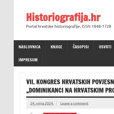
Skip
to
content
Historiografija.hr
Portal hrvatske historiografije, ISSN 1848-1728
NASLOVNICA
KNJIGE
ČASOPISI
OSVRTI
IMPRESUM
VII. KONGRES HRVATSKIH POVJES
„DOMINIKANCI NA HRVATSKIM PROS
24. rujna 2024.
Leave a comment