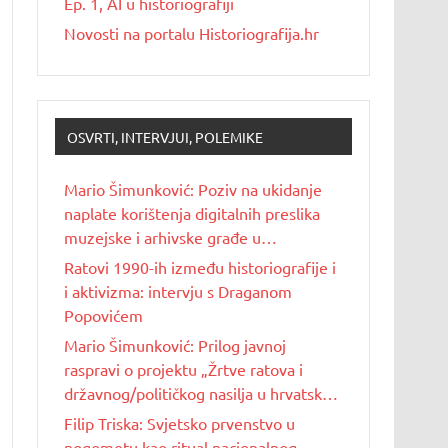
Ep. 1, AI u historiografiji
Novosti na portalu Historiografija.hr
OSVRTI, INTERVJUI, POLEMIKE
Mario Šimunković: Poziv na ukidanje
naplate korištenja digitalnih preslika
muzejske i arhivske građe u
nekomercijalne svrhe
Ratovi 1990-ih između historiografije i
i aktivizma: intervju s Draganom
Popovićem
Mario Šimunković: Prilog javnoj
raspravi o projektu „Žrtve ratova i
državnog/političkog nasilja u hrvatskoj
povijesti 20. stoljeća“
Filip Triska: Svjetsko prvenstvo u
nogometu kao ritual nacionalnog