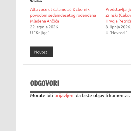
Srodno
Alta voce et calamo acri: zbornik
Predstavljanje
povodom sedamdesetog rođendana
Zrinski (Čakov
Mladena Ančića
Hrvoja Petrića
22. srpnja 2026.
8. lipnja 2026.
U "Knjige"
U "Novosti"
Novosti
ODGOVORI
Morate biti
prijavljeni
da biste objavili komentar.