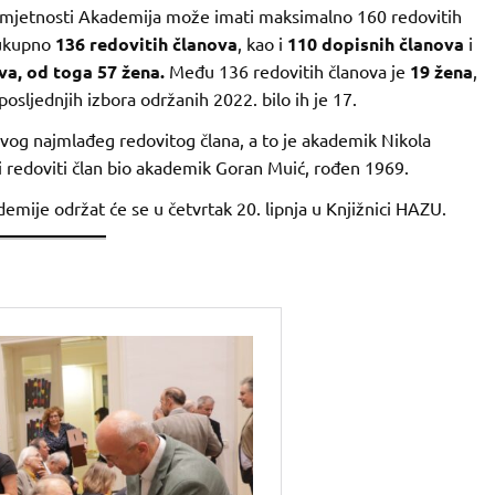
umjetnosti Akademija može imati maksimalno 160 redovitih
 ukupno
136 redovitih članova
, kao i
110 dopisnih članova
i
va, od toga 57 žena.
Među 136 redovitih članova je
19 žena
,
posljednjih izbora održanih 2022. bilo ih je 17.
svog najmlađeg redovitog člana, a to je akademik Nikola
i redoviti član bio akademik Goran Muić, rođen 1969.
mije održat će se u četvrtak 20. lipnja u Knjižnici HAZU.