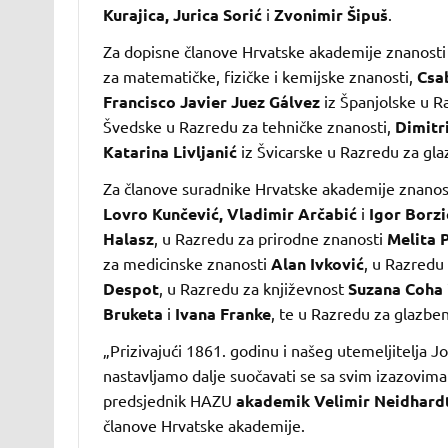
Kurajica, Jurica Sorić
i
Zvonimir Šipuš
.
Za dopisne članove Hrvatske akademije znanosti 
za matematičke, fizičke i kemijske znanosti,
Csa
Francisco Javier Juez Gálvez
iz Španjolske u R
Švedske u Razredu za tehničke znanosti,
Dimitr
Katarina Livljanić
iz Švicarske u Razredu za gla
Za članove suradnike Hrvatske akademije znanost
Lovro Kunčević, Vladimir Arčabić
i
Igor Borzi
Halasz
, u Razredu za prirodne znanosti
Melita 
za medicinske znanosti
Alan Ivković
, u Razredu
Despot
, u Razredu za književnost
Suzana Coha 
Bruketa
i
Ivana Franke
, te u Razredu za glazbe
„Prizivajući 1861. godinu i našeg utemeljitelja 
nastavljamo dalje suočavati se sa svim izazovim
predsjednik HAZU
akademik Velimir Neidhard
članove Hrvatske akademije.