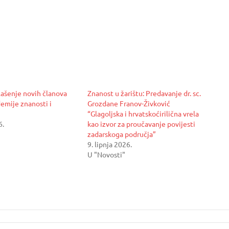
ašenje novih članova
Znanost u žarištu: Predavanje dr. sc.
emije znanosti i
Grozdane Franov-Živković
“Glagoljska i hrvatskoćirilična vrela
6.
kao izvor za proučavanje povijesti
zadarskoga područja”
9. lipnja 2026.
U "Novosti"