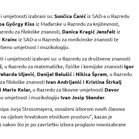
i umjetnosti izabrani su:
Sunčica Čanić
iz SAD-a u Razredu
ba Győrgy Kiss
iz Mađarske u Razredu za književnost,
azredu za filološke znanosti,
Danica Kragić Jensfelt
iz
i Krainc
iz SAD-a u Razredu za medicinske znanosti te
zbenu umjetnost i muzikologiju.
i i umjetnosti izabrani su: u Razredu za društvene znanosti
ć
, u Razredu za matematičke, fizičke i kemijske znanosti
Igor
Peharda Uljević
,
Danijel Belušić
i
Nikica Šprem
, u Razredu
 za filološke znanosti
Ivan Andrijanić i Kristina Štrkalj
i Mario Kolar,
u Razredu za likovne umjetnosti
Davor
nu umjetnost i muzikologiju
Ivan Josip Skender
.
Josipa Jurja Strossmayera, osnaženi izborom novih članova
a na cijelom hrvatskom etničkom prostoru“, kazao je
t
nakon što je po završetku izbora proglasio novoizabrane