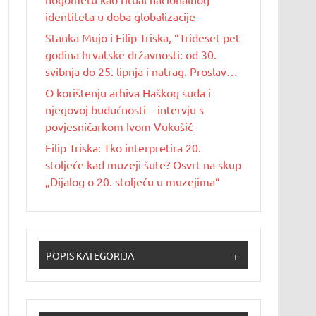
identiteta u doba globalizacije
Stanka Mujo i Filip Triska, “Trideset pet
godina hrvatske državnosti: od 30.
svibnja do 25. lipnja i natrag. Proslave
Dana državnosti u Republici Hrvatskoj
O korištenju arhiva Haškog suda i
od 1990. do 2025. godine”
njegovoj budućnosti – intervju s
povjesničarkom Ivom Vukušić
Filip Triska: Tko interpretira 20.
stoljeće kad muzeji šute? Osvrt na skup
„Dijalog o 20. stoljeću u muzejima“
POPIS KATEGORIJA
+