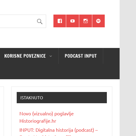
KORISNE POVEZNICE
PODCAST INPUT
ISTAKNUTO
Novo (vizualno) poglavlje
Historiografije.hr
INPUT: Digitalna historija (podcast) –