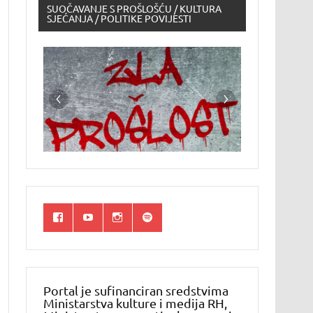
SUOČAVANJE S PROŠLOŠĆU / KULTURA
SJEĆANJA / POLITIKE POVIJESTI
Portal je sufinanciran sredstvima
Ministarstva kulture i medija RH,