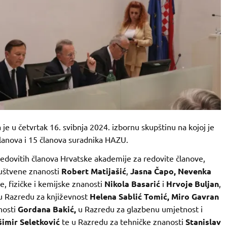
je u četvrtak 16. svibnja 2024. izbornu skupštinu na kojoj je
članova i 15 članova suradnika HAZU.
dovitih članova Hrvatske akademije za redovite članove,
ruštvene znanosti
Robert Matijašić
,
Jasna Čapo, Nevenka
, fizičke i kemijske znanosti
Nikola Basarić
i
Hrvoje Buljan
,
 u Razredu za književnost
Helena Sablić Tomić, Miro Gavran
nosti
Gordana Bakić,
u Razredu za glazbenu umjetnost i
šimir Seletković
te u Razredu za tehničke znanosti
Stanislav