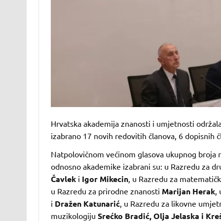
Hrvatska akademija znanosti i umjetnosti održala 
izabrano 17 novih redovitih članova, 6 dopisnih 
Natpolovičnom većinom glasova ukupnog broja re
odnosno akademike izabrani su: u Razredu za d
Čavlek
i
Igor Mikecin
, u Razredu za matematičke
u Razredu za prirodne znanosti
Marijan Herak
,
i
Dražen Katunarić
, u Razredu za likovne umjet
muzikologiju
Srećko Bradić, Olja Jelaska i Kre