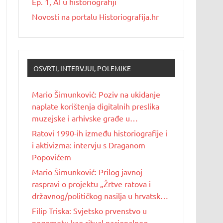
Ep. 1, AI u historiografiji
Novosti na portalu Historiografija.hr
OSVRTI, INTERVJUI, POLEMIKE
Mario Šimunković: Poziv na ukidanje
naplate korištenja digitalnih preslika
muzejske i arhivske građe u
nekomercijalne svrhe
Ratovi 1990-ih između historiografije i
i aktivizma: intervju s Draganom
Popovićem
Mario Šimunković: Prilog javnoj
raspravi o projektu „Žrtve ratova i
državnog/političkog nasilja u hrvatskoj
povijesti 20. stoljeća“
Filip Triska: Svjetsko prvenstvo u
nogometu kao ritual nacionalnog