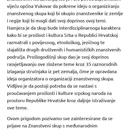
vijeću općina Vukovar da pokrene ideju o organiziranju
znanstvenog skupa koji bi okupio znanstvenike iz zemlje
i regije koji bi mogli dati svoj doprinos ovoj temi.
Namjera je da skup bude interdisciplinarnoga karaktera
kako bi se prošlost i kultura Srba u Republici Hrvatskoj
razmatrali s povijesnog, etnološkog, jezičnog te
stajališta drugih društvenih i humanističkih znanstvenih
područja. Prošlogodišnji skup dao je svoj doprinos
rasvjetljavanju ove složene teme kroz 35 raznorodnih
izlaganja stručnjaka iz pet zemalja, čime je opravdana
ideja organizatora o organizaciji znanstvenog skupa.
Vidljivo je da postoji potreba da se nastavi s
proučavanjem prošlosti i kulture srpskog naroda na
prostoru Republike Hrvatske kroz daljnje istraživanje
ove teme.
Ovom prigodom pozivamo sve zainteresirane da se
prijave na Znanstveni skup s međunarodnim