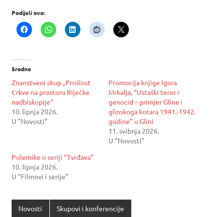
Podijeli ovo:
Srodno
Znanstveni skup „Prošlost
Promocija knjige Igora
Crkve na prostoru Riječke
Mrkalja, “Ustaški teror i
nadbiskupije“
genocid – primjer Gline i
10. lipnja 2026.
glinskoga kotara 1941.-1942.
U "Novosti"
godine” u Glini
11. svibnja 2026.
U "Novosti"
Polemike o seriji “Tvrđava”
10. lipnja 2026.
U "Filmovi i serije"
Novosti
Skupovi i konferencije