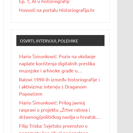
Ep. 1, AI u historiografiji
Novosti na portalu Historiografija.hr
OSVRTI, INTERVJUI, POLEMIKE
Mario Šimunković: Poziv na ukidanje
naplate korištenja digitalnih preslika
muzejske i arhivske građe u
nekomercijalne svrhe
Ratovi 1990-ih između historiografije i
i aktivizma: intervju s Draganom
Popovićem
Mario Šimunković: Prilog javnoj
raspravi o projektu „Žrtve ratova i
državnog/političkog nasilja u hrvatskoj
povijesti 20. stoljeća“
Filip Triska: Svjetsko prvenstvo u
nogometu kao ritual nacionalnog