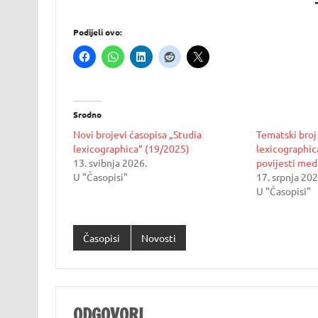
Podijeli ovo:
Srodno
Novi brojevi časopisa „Studia
Tematski broj
lexicographica“ (19/2025)
lexicographic
13. svibnja 2026.
povijesti med
U "Časopisi"
17. srpnja 202
U "Časopisi"
Časopisi
Novosti
ODGOVORI