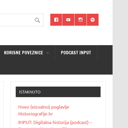
KORISNE POVEZNICE
PODCAST INPUT
ISTAKNUTO
Novo (vizualno) poglavlje
Historiografije.hr
INPUT: Digitalna historija (podcast) –