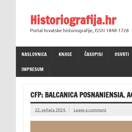
Skip
to
content
Historiografija.hr
Portal hrvatske historiografije, ISSN 1848-1728
NASLOVNICA
KNJIGE
ČASOPISI
OSVRTI
IMPRESUM
CFP: BALCANICA POSNANIENSIA. A
22. veljače 2024.
Leave a comment