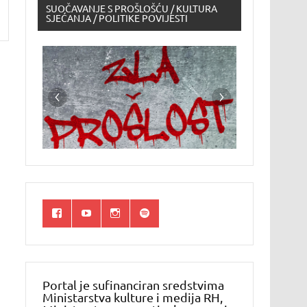
SUOČAVANJE S PROŠLOŠĆU / KULTURA
SJEĆANJA / POLITIKE POVIJESTI
Portal je sufinanciran sredstvima
Ministarstva kulture i medija RH,