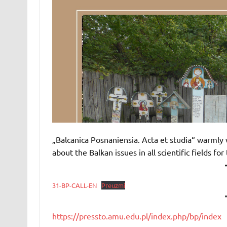
„Balcanica Posnaniensia. Acta et studia“ warmly 
about the Balkan issues in all scientific fields for
31-BP-CALL-EN
Preuzmi
https://pressto.amu.edu.pl/index.php/bp/index