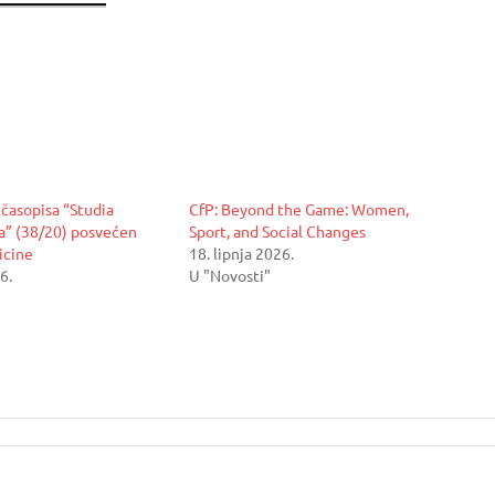
 časopisa “Studia
CfP: Beyond the Game: Women,
a” (38/20) posvećen
Sport, and Social Changes
icine
18. lipnja 2026.
6.
U "Novosti"