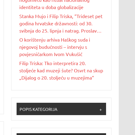
identiteta u doba globalizacije
Stanka Mujo i Filip Triska, “Trideset pet
godina hrvatske državnosti: od 30.
svibnja do 25. lipnja i natrag. Proslave
Dana državnosti u Republici Hrvatskoj
O korištenju arhiva Haškog suda i
od 1990. do 2025. godine”
njegovoj budućnosti – intervju s
povjesničarkom Ivom Vukušić
Filip Triska: Tko interpretira 20.
stoljeće kad muzeji šute? Osvrt na skup
„Dijalog o 20. stoljeću u muzejima“
POPIS KATEGORIJA
+