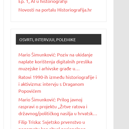
Ep. 1, AI u historiografiji
Novosti na portalu Historiografija.hr
OSVRTI, INTERVJUI, POLEMIKE
Mario Šimunković: Poziv na ukidanje
naplate korištenja digitalnih preslika
muzejske i arhivske građe u
nekomercijalne svrhe
Ratovi 1990-ih između historiografije i
i aktivizma: intervju s Draganom
Popovićem
Mario Šimunković: Prilog javnoj
raspravi o projektu „Žrtve ratova i
državnog/političkog nasilja u hrvatskoj
povijesti 20. stoljeća“
Filip Triska: Svjetsko prvenstvo u
nogometu kao ritual nacionalnog