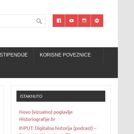
STIPENDIJE
KORISNE POVEZNICE
ISTAKNUTO
Novo (vizualno) poglavlje
Historiografije.hr
INPUT: Digitalna historija (podcast) –