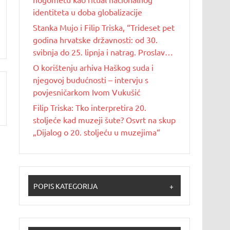
identiteta u doba globalizacije
Stanka Mujo i Filip Triska, “Trideset pet
godina hrvatske državnosti: od 30.
svibnja do 25. lipnja i natrag. Proslave
Dana državnosti u Republici Hrvatskoj
O korištenju arhiva Haškog suda i
od 1990. do 2025. godine”
njegovoj budućnosti – intervju s
povjesničarkom Ivom Vukušić
Filip Triska: Tko interpretira 20.
stoljeće kad muzeji šute? Osvrt na skup
„Dijalog o 20. stoljeću u muzejima“
POPIS KATEGORIJA
+