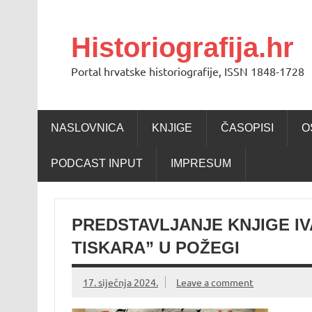
Skip
to
content
Historiografija.hr
Portal hrvatske historiografije, ISSN 1848-1728
NASLOVNICA
KNJIGE
ČASOPISI
O
PODCAST INPUT
IMPRESUM
PREDSTAVLJANJE KNJIGE I
TISKARA” U POŽEGI
17. siječnja 2024.
Leave a comment