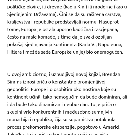
političke okvire, ili drevne (kao u Kini) ili moderne (kao u
Sjedinjenim Državama). Čini se da su raširena carstva,
kraljevstva i republike predstavljali normu. Nasuprot
tome, Europa je ostala uporno kaotična i rascjepana,
često na male komade, s time da je svaki ozbiljan
pokušaj sjedinjavanja kontinenta (Karla V., Napoleona,
Hitlera i možda sada Europske unije) bio onemogućen.
U ovoj ambicioznoj i uzbudljivoj novoj knjizi, Brendan
Simms iznosi priču o konstantno promjenljivoj
geopolitici Europe i o osobitim okolnostima koje su
kontinent učinili tako nemogućim da bude dominiran, ali
i da bude tako dinamičan i neobuzdan. To je priča o
skupini vrlo konkurentnih i međusobno sumnjivih
monarhija i republika, čija su suparništva potaknula
proces prekomorske ekspanzije, pogotovo u Americi.
Također, to je priča o kontinentu koji je sve više