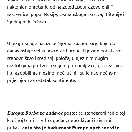
naklonjen ometanju od naizgled „polurazdvojenih”
sastavnica, poput Rusije, Osmanskoga carstva, Britanije i
Sjedinjenih Država.
U jezgri knjige nalazi se Njemačka: područje koje do
danas ostaje veliki pokretač Europe. Njezino bogatstvo,
stanovništvo i središnji položaj u njezinim dugim
razdobljima pretvorili su je u primamljiv cilj grabežljivca,
i u razdobljima njezine moći učinili su je nadmoćnom
prijetnjom za ostatak kontinenta.
Europa: Borba za nadmoć
postat će standardni rad o toj
ključnoj temi – i vrlo ugodan, neočekivani i živahni
prikaz. Z
ato što je budućnost Europe opet sve više