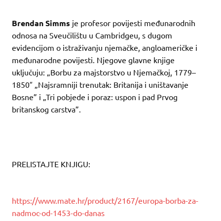
Brendan Simms
je profesor povijesti međunarodnih
odnosa na Sveučilištu u Cambridgeu, s dugom
evidencijom o istraživanju njemačke, angloameričke i
međunarodne povijesti. Njegove glavne knjige
uključuju: „Borbu za majstorstvo u Njemačkoj, 1779–
1850″ „Najsramniji trenutak: Britanija i uništavanje
Bosne” i „Tri pobjede i poraz: uspon i pad Prvog
britanskog carstva”.
PRELISTAJTE KNJIGU:
https://www.mate.hr/product/2167/europa-borba-za-
nadmoc-od-1453-do-danas