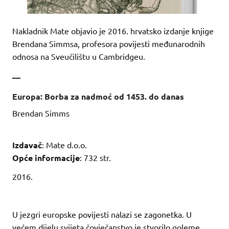
Nakladnik Mate objavio je 2016. hrvatsko izdanje knjige
Brendana Simmsa, profesora povijesti međunarodnih
odnosa na Sveučilištu u Cambridgeu.
—
Europa: Borba za nadmoć od 1453. do danas
Brendan Simms
Izdavač
: Mate d.o.o.
Opće informacije
: 732 str.
2016.
U jezgri europske povijesti nalazi se zagonetka. U
većem dijelu svijeta čovječanstvo je stvorilo goleme