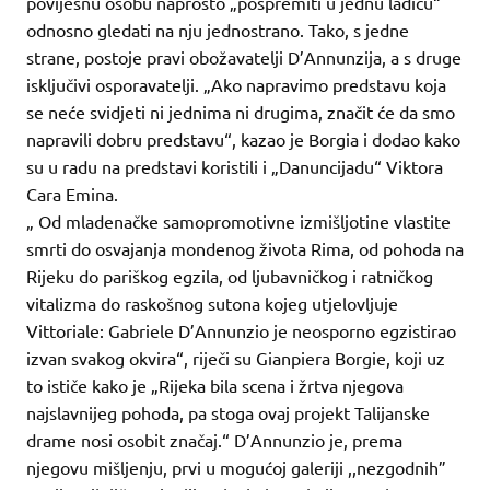
povijesnu osobu naprosto „pospremiti u jednu ladicu“
odnosno gledati na nju jednostrano. Tako, s jedne
strane, postoje pravi obožavatelji D’Annunzija, a s druge
isključivi osporavatelji. „Ako napravimo predstavu koja
se neće svidjeti ni jednima ni drugima, značit će da smo
napravili dobru predstavu“, kazao je Borgia i dodao kako
su u radu na predstavi koristili i „Danuncijadu“ Viktora
Cara Emina.
„ Od mladenačke samopromotivne izmišljotine vlastite
smrti do osvajanja mondenog života Rima, od pohoda na
Rijeku do pariškog egzila, od ljubavničkog i ratničkog
vitalizma do raskošnog sutona kojeg utjelovljuje
Vittoriale: Gabriele D’Annunzio je neosporno egzistirao
izvan svakog okvira“, riječi su Gianpiera Borgie, koji uz
to ističe kako je „Rijeka bila scena i žrtva njegova
najslavnijeg pohoda, pa stoga ovaj projekt Talijanske
drame nosi osobit značaj.“ D’Annunzio je, prema
njegovu mišljenju, prvi u mogućoj galeriji ,,nezgodnih”