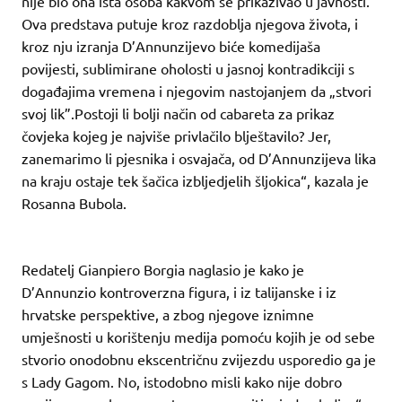
nije bio ona ista osoba kakvom se prikazivao u javnosti.
Ova predstava putuje kroz razdoblja njegova života, i
kroz nju izranja D’Annunzijevo biće komedijaša
povijesti, sublimirane oholosti u jasnoj kontradikciji s
događajima vremena i njegovim nastojanjem da „stvori
svoj lik”.Postoji li bolji način od cabareta za prikaz
čovjeka kojeg je najviše privlačilo blještavilo? Jer,
zanemarimo li pjesnika i osvajača, od D’Annunzijeva lika
na kraju ostaje tek šačica izbljedjelih šljokica“, kazala je
Rosanna Bubola.
Redatelj Gianpiero Borgia naglasio je kako je
D’Annunzio kontroverzna figura, i iz talijanske i iz
hrvatske perspektive, a zbog njegove iznimne
umješnosti u korištenju medija pomoću kojih je od sebe
stvorio onodobnu ekscentričnu zvijezdu usporedio ga je
s Lady Gagom. No, istodobno misli kako nije dobro