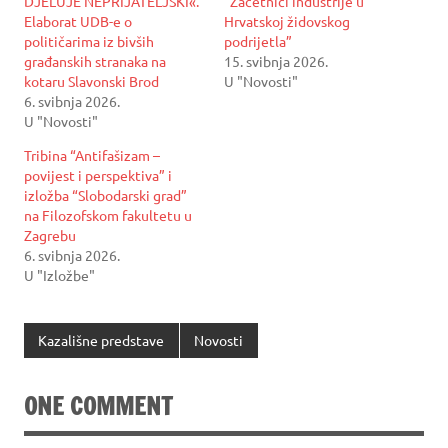
DJELUJE NEPRIJATELJSKI«.
“Začetnici industrije u
Elaborat UDB-e o
Hrvatskoj židovskog
političarima iz bivših
podrijetla”
građanskih stranaka na
15. svibnja 2026.
kotaru Slavonski Brod
U "Novosti"
6. svibnja 2026.
U "Novosti"
Tribina “Antifašizam –
povijest i perspektiva” i
izložba “Slobodarski grad”
na Filozofskom fakultetu u
Zagrebu
6. svibnja 2026.
U "Izložbe"
Kazališne predstave
Novosti
ONE COMMENT