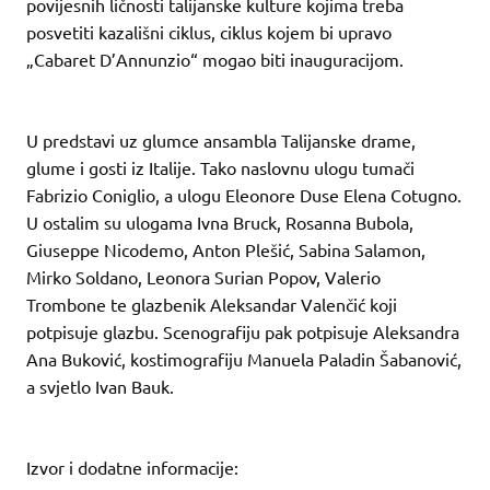
povijesnih ličnosti talijanske kulture kojima treba
posvetiti kazališni ciklus, ciklus kojem bi upravo
„Cabaret D’Annunzio“ mogao biti inauguracijom.
U predstavi uz glumce ansambla Talijanske drame,
glume i gosti iz Italije. Tako naslovnu ulogu tumači
Fabrizio Coniglio, a ulogu Eleonore Duse Elena Cotugno.
U ostalim su ulogama Ivna Bruck, Rosanna Bubola,
Giuseppe Nicodemo, Anton Plešić, Sabina Salamon,
Mirko Soldano, Leonora Surian Popov, Valerio
Trombone te glazbenik Aleksandar Valenčić koji
potpisuje glazbu. Scenografiju pak potpisuje Aleksandra
Ana Buković, kostimografiju Manuela Paladin Šabanović,
a svjetlo Ivan Bauk.
Izvor i dodatne informacije: