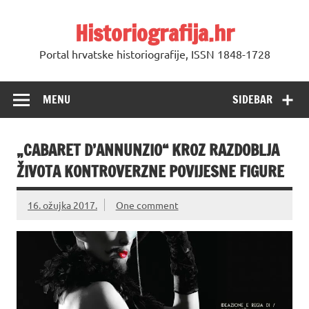
Skip
to
Historiografija.hr
content
Portal hrvatske historiografije, ISSN 1848-1728
MENU
SIDEBAR
„CABARET D’ANNUNZIO“ KROZ RAZDOBLJA
ŽIVOTA KONTROVERZNE POVIJESNE FIGURE
16. ožujka 2017.
One comment