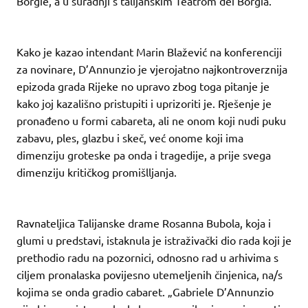
Borgie, a u suradnji s talijanskim Teatrom dei Borgia.
Kako je kazao intendant Marin Blažević na konferenciji
za novinare, D’Annunzio je vjerojatno najkontroverznija
epizoda grada Rijeke no upravo zbog toga pitanje je
kako joj kazališno pristupiti i uprizoriti je. Rješenje je
pronađeno u formi cabareta, ali ne onom koji nudi puku
zabavu, ples, glazbu i skeč, već onome koji ima
dimenziju groteske pa onda i tragedije, a prije svega
dimenziju kritičkog promišlljanja.
Ravnateljica Talijanske drame Rosanna Bubola, koja i
glumi u predstavi, istaknula je istraživački dio rada koji je
prethodio radu na pozornici, odnosno rad u arhivima s
ciljem pronalaska povijesno utemeljenih činjenica, na/s
kojima se onda gradio cabaret. „Gabriele D’Annunzio