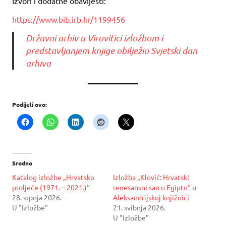
Izvori i dodatne obavijesti:
https://www.bib.irb.hr/1199456
Državni arhiv u Virovitici izložbom i
predstavljanjem knjige obilježio Svjetski dan
arhiva
Podijeli ovo:
Srodno
Katalog izložbe „Hrvatsko
Izložba „Klović: Hrvatski
proljeće (1971. – 2021.)“
renesansni san u Egiptu“ u
28. srpnja 2026.
Aleksandrijskoj knjižnici
U "Izložbe"
21. svibnja 2026.
U "Izložbe"