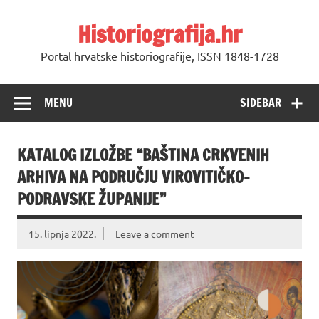
Skip
to
Historiografija.hr
content
Portal hrvatske historiografije, ISSN 1848-1728
MENU
SIDEBAR
KATALOG IZLOŽBE “BAŠTINA CRKVENIH
ARHIVA NA PODRUČJU VIROVITIČKO-
PODRAVSKE ŽUPANIJE”
15. lipnja 2022.
Leave a comment