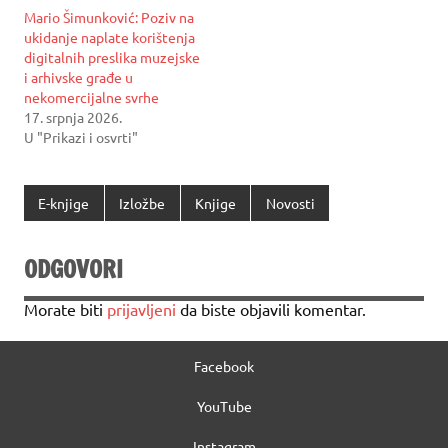
Mario Šimunković: Poziv na
ukidanje naplate korištenja
digitalnih preslika muzejske
i arhivske građe u
nekomercijalne svrhe
17. srpnja 2026.
U "Prikazi i osvrti"
E-knjige
Izložbe
Knjige
Novosti
ODGOVORI
Morate biti
prijavljeni
da biste objavili komentar.
Facebook
YouTube
Instagram