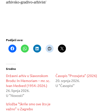
arhivsko-gradivo-arhivist/
Podijeli ovo:
Srodno
Državni arhiv u Slavonskom
Časopis “Prosvjeta” (2026)
Brodu: In Memoriam – mr. sc.
20. srpnja 2026.
Ivan Medved (1954.-2026.)
U "Časopisi"
26. lipnja 2026.
U "Novosti"
Izložba “Skrile smo sve što je
važno” u Zagrebu