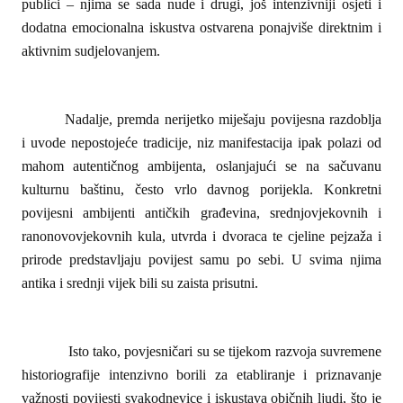
publici – njima se sada nude i drugi, još intenzivniji osjeti i
dodatna emocionalna iskustva ostvarena ponajviše direktnim i
aktivnim sudjelovanjem.
Nadalje, premda nerijetko miješaju povijesna razdoblja
i uvode nepostojeće tradicije, niz manifestacija ipak polazi od
mahom autentičnog ambijenta, oslanjajući se na sačuvanu
kulturnu baštinu, često vrlo davnog porijekla. Konkretni
povijesni ambijenti antičkih građevina, srednjovjekovnih i
ranonovovjekovnih kula, utvrda i dvoraca te cjeline pejzaža i
prirode predstavljaju povijest samu po sebi. U svima njima
antika i srednji vijek bili su zaista prisutni.
Isto tako, povjesničari su se tijekom razvoja suvremene
historiografije intenzivno borili za etabliranje i priznavanje
važnosti povijesti svakodnevice i iskustava običnih ljudi, što je