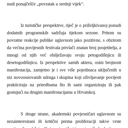
nudi ponajčešće „povratak u srednji vijek“.
Iz turističke perspektive, riječ je o priželjkivanoj ponudi
dodatnih programskih sadržaja tijekom sezone. Pritom su
povratne reakcije publike uglavnom jako pozitivne, s obzirom
da većina povijesnih festivala privlači znatan broj posjetitelja, a
mnogi od njih već obilježavaju svoju petogodišnjicu ili
desetogodišnjicu. Iz perspektive samih aktera, osim brojnosti
manifestacija, zamjetno je i sve više pojedinaca uključenih u
niz novoosnovanih udruga i skupina koji oživljavanje povijesti
prakticiraju na priredbama što ih sami organiziraju ili pak
gostujući na drugim manifestacijama u Hrvatskoj.
S druge strane, akademski povjesničari uglavnom su
nezainteresirani ili kritični prema proliferaciji takve vrste