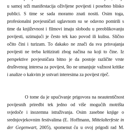
u samoj srži manifestacija oživljene povijesti i posebno blisko
publici. S time se sada moramo znati nositi. Osim toga,
profesionalni povjesničari uglavnom su se odavno pomirili s
time da književnost i filmovi imaju slobodu u preoblikovanju
povijesti, uzimajući je često tek kao povod ili kulisu. Slično
očito čini i turizam. To dakako ne znači da sva prisvajanja
povijesti ne treba kritizirati zbog načina na koji to čine. Iz
perspektive povjesničara bitno je da postoje različite vrste
društvenog interesa za povijest, što ne umanjuje važnost kritike
i analize o kakvim je ustvari interesima za povijest riječ.
O tome da je upućivanje prigovora na neautentičnost
povijesnih priredbi tek jedno od više mogućih motrišta
svjedoče i inozemna istraživanja. Osim zasebne knjige o
srednjovjekovnim festivalima (E. Hoffmann,
Mittelalterfeste in
der Gegenwart
, 2005), spomenut ću u ovoj prigodi rad M.