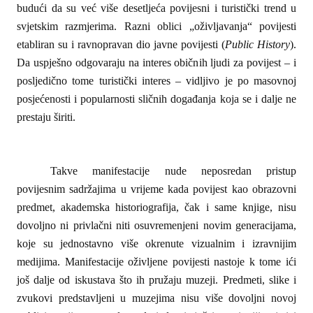
budući da su već više desetljeća povijesni i turistički trend u
svjetskim razmjerima. Razni oblici „oživljavanja“ povijesti
etabliran su i ravnopravan dio javne povijesti (
Public History
).
Da uspješno odgovaraju na interes običnih ljudi za povijest – i
posljedično tome turistički interes – vidljivo je po masovnoj
posjećenosti i popularnosti sličnih događanja koja se i dalje ne
prestaju širiti.
Takve manifestacije nude neposredan pristup
povijesnim sadržajima u vrijeme kada povijest kao obrazovni
predmet, akademska historiografija, čak i same knjige, nisu
dovoljno ni privlačni niti osuvremenjeni novim generacijama,
koje su jednostavno više okrenute vizualnim i izravnijim
medijima. Manifestacije oživljene povijesti nastoje k tome ići
još dalje od iskustava što ih pružaju muzeji. Predmeti, slike i
zvukovi predstavljeni u muzejima nisu više dovoljni novoj