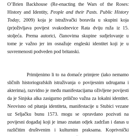
OʼBrien Backhouse (Re-enacting the Wars of the Roses:
History and Identity,
People and their Pasts. Public History
Today
, 2009) koja je istraživački boravila u skupini koja
(pr)oživljava povijest svakodnevice Rata dviju ruža iz 15.
stoljeća. Prema autorici, članovima skupine sudjelovanje u
tome je važno jer im osnažuje engleski identitet koji je u
suvremenosti podveden pod britanski.
Primijenimo li to na domaće primjere (iako nemamo
sličnih historiografskih istraživanja o povijesnim udrugama i
akterima), razvidno je među manifestacijama oživljene povijesti
da je Sinjska alka zasigurno prilično važna za lokalni identitet.
Neovisno od pitanja identiteta, manifestacije u Stubici vezane
uz Seljačku bunu 1573. mogu se opravdano pozivati na
povijesni događaj koji je imao znatan odjek zadržan i danas u
različitim društvenim i kulturnim praksama. Koprivnički