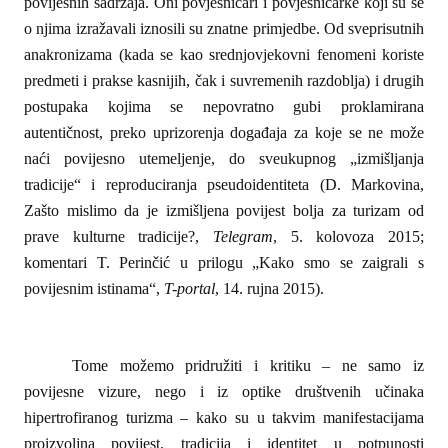
povijesnih sadržaja. Oni povjesničari i povjesničarke koji su se
o njima izražavali iznosili su znatne primjedbe. Od sveprisutnih
anakronizama (kada se kao srednjovjekovni fenomeni koriste
predmeti i prakse kasnijih, čak i suvremenih razdoblja) i drugih
postupaka kojima se nepovratno gubi proklamirana
autentičnost, preko uprizorenja događaja za koje se ne može
naći povijesno utemeljenje, do sveukupnog „izmišljanja
tradicije“ i reproduciranja pseudoidentiteta (D. Markovina,
Zašto mislimo da je izmišljena povijest bolja za turizam od
prave kulturne tradicije?,
Telegram
, 5. kolovoza 2015;
komentari T. Perinčić u prilogu „Kako smo se zaigrali s
povijesnim istinama“,
T-portal
, 14. rujna 2015).
Tome možemo pridružiti i kritiku – ne samo iz
povijesne vizure, nego i iz optike društvenih učinaka
hipertrofiranog turizma – kako su u takvim manifestacijama
proizvoljna povijest, tradicija i identitet u potpunosti