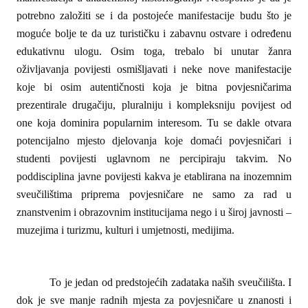
potrebno založiti se i da postojeće manifestacije budu što je
moguće bolje te da uz turističku i zabavnu ostvare i određenu
edukativnu ulogu. Osim toga, trebalo bi unutar žanra
oživljavanja povijesti osmišljavati i neke nove manifestacije
koje bi osim autentičnosti koja je bitna povjesničarima
prezentirale drugačiju, pluralniju i kompleksniju povijest od
one koja dominira popularnim interesom. Tu se dakle otvara
potencijalno mjesto djelovanja koje domaći povjesničari i
studenti povijesti uglavnom ne percipiraju takvim. No
poddisciplina javne povijesti kakva je etablirana na inozemnim
sveučilištima priprema povjesničare ne samo za rad u
znanstvenim i obrazovnim institucijama nego i u široj javnosti –
muzejima i turizmu, kulturi i umjetnosti, medijima.
To je jedan od predstojećih zadataka naših sveučilišta. I
dok je sve manje radnih mjesta za povjesničare u znanosti i