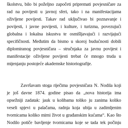
školstvu, bilo bi poželjno započeti pripremati povjesničare za
rad na povijesti u javnoj sferi, tako i na manifestacijama
oživljene povijesti. Takav rad uključivao bi poznavanje i
povijesti, i javne povijesti, i kulture, i turizma, povezujući
globalna i lokalna iskustva te osmišljavajući i razvijajući
specifičnosti. Međutim da bismo u skoroj budućnosti dobili
diplomiranog povjesničara – stručnjaka za javnu povijest i
manifestacije oživljene povijesti trebat će mnogo truda u
mijenjanju postojeće akademske historiografije.
Završavam stoga riječima povjesničara N. Nodila koji
je još davne 1874. godine pisao da „nova historija ima
opsežniji zadatak: jauk u kolibama toliko ju zanima koliko
veseli spjevi u palačama, radnja koja ubija u zadimljenim
tvornicama koliko mirni život u građanskim kućama“. Kao što
Nodilo potiče bavljenje tvornicama koje se tada tek počinju