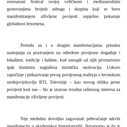
renesansni festival svojoj veličinom i međunarodnim
gostovanjima brojnih udruga i skupina koji se bave
manifestiranjem oživljene povijesti uspješno pokazuje
globalnost fenomena.
Premda su i u drugim manifestacijama prisutna
nastojanja za pozivanjem na određene povijesne događaje i
lokalitete, tradicije i baštine, kod mnogih od njih prvenstveno
ipak dominira naglašena turistička motivacija. Uskoro
započinje i prikazivanje prvog povijesnog realityja o hrvatskom
srednjovjekovlju RTL Televizije – kao novog oblika javne
povijesti kod nas – što je izravan rezultat raširenog interesa za
manifestacije oživljene povijesti.
Nije međutim dovoljno zagovarati prihvaćanje takvih
manifestacija u akademskoj historiografiji. Neosporno je da je