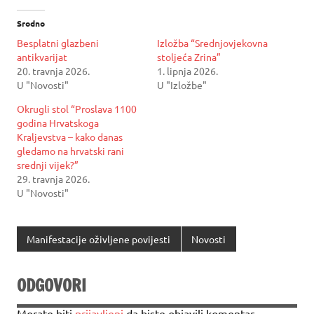
Srodno
Besplatni glazbeni
Izložba “Srednjovjekovna
antikvarijat
stoljeća Zrina”
20. travnja 2026.
1. lipnja 2026.
U "Novosti"
U "Izložbe"
Okrugli stol “Proslava 1100
godina Hrvatskoga
Kraljevstva – kako danas
gledamo na hrvatski rani
srednji vijek?”
29. travnja 2026.
U "Novosti"
Manifestacije oživljene povijesti
Novosti
ODGOVORI
Morate biti
prijavljeni
da biste objavili komentar.