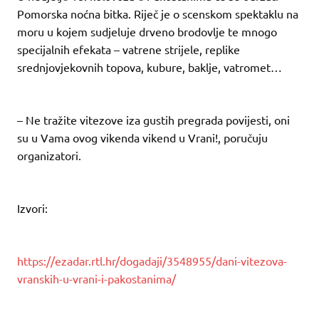
Pomorska noćna bitka. Riječ je o scenskom spektaklu na
moru u kojem sudjeluje drveno brodovlje te mnogo
specijalnih efekata – vatrene strijele, replike
srednjovjekovnih topova, kubure, baklje, vatromet…
– Ne tražite vitezove iza gustih pregrada povijesti, oni
su u Vama ovog vikenda vikend u Vrani!, poručuju
organizatori.
Izvori:
https://ezadar.rtl.hr/dogadaji/3548955/dani-vitezova-
vranskih-u-vrani-i-pakostanima/