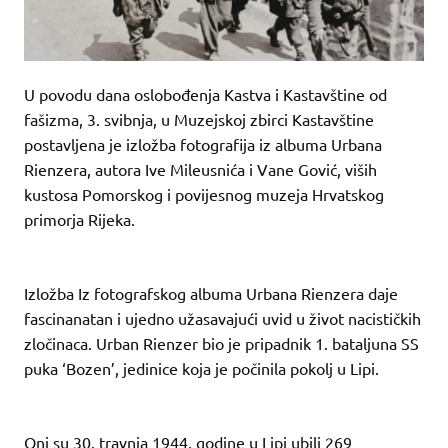
U povodu dana oslobođenja Kastva i Kastavštine od
fašizma, 3. svibnja, u Muzejskoj zbirci Kastavštine
postavljena je izložba fotografija iz albuma Urbana
Rienzera, autora Ive Mileusnića i Vane Gović, viših
kustosa Pomorskog i povijesnog muzeja Hrvatskog
primorja Rijeka.
Izložba Iz fotografskog albuma Urbana Rienzera daje
fascinanatan i ujedno užasavajući uvid u život nacističkih
zločinaca. Urban Rienzer bio je pripadnik 1. bataljuna SS
puka ‘Bozen’, jedinice koja je počinila pokolj u Lipi.
Oni su 30. travnja 1944. godine u Lipi ubili 269