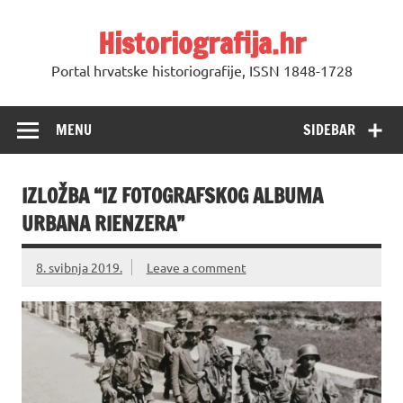
Skip
to
Historiografija.hr
content
Portal hrvatske historiografije, ISSN 1848-1728
MENU
SIDEBAR
IZLOŽBA “IZ FOTOGRAFSKOG ALBUMA
URBANA RIENZERA”
8. svibnja 2019.
Leave a comment