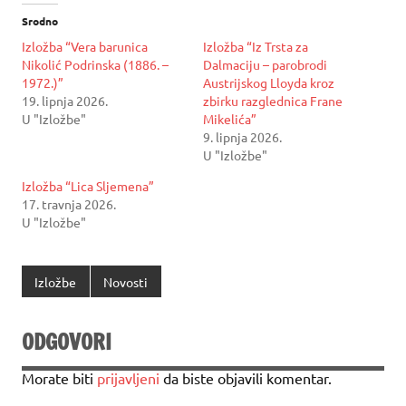
Srodno
Izložba “Vera barunica
Izložba “Iz Trsta za
Nikolić Podrinska (1886. –
Dalmaciju – parobrodi
1972.)”
Austrijskog Lloyda kroz
19. lipnja 2026.
zbirku razglednica Frane
U "Izložbe"
Mikelića”
9. lipnja 2026.
U "Izložbe"
Izložba “Lica Sljemena”
17. travnja 2026.
U "Izložbe"
Izložbe
Novosti
ODGOVORI
Morate biti
prijavljeni
da biste objavili komentar.