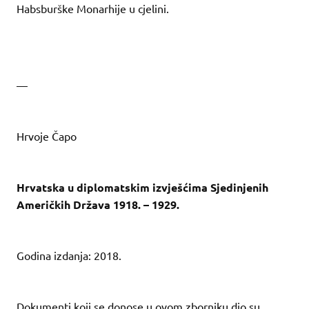
Habsburške Monarhije u cjelini.
—
Hrvoje Čapo
Hrvatska u diplomatskim izvješćima Sjedinjenih
Američkih Država 1918. – 1929.
Godina izdanja: 2018.
Dokumenti koji se donose u ovom zborniku dio su