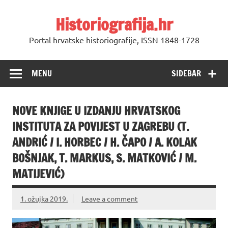
Skip
to
Historiografija.hr
content
Portal hrvatske historiografije, ISSN 1848-1728
MENU
SIDEBAR
NOVE KNJIGE U IZDANJU HRVATSKOG
INSTITUTA ZA POVIJEST U ZAGREBU (T.
ANDRIĆ / I. HORBEC / H. ČAPO / A. KOLAK
BOŠNJAK, T. MARKUS, S. MATKOVIĆ / M.
MATIJEVIĆ)
1. ožujka 2019.
Leave a comment