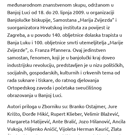
međunarodnom znanstvenom skupu, održanom u
Banjoj Luci od 18. do 20. lipnja 2009. u organizaciji
Banjolučke biskupije, Samostana „Marija Zvijezda“ i
suorganizatora Hrvatskog instituta za povijest iz
Zagreba, a u povodu 140. obljetnice dolaska trapista u
Banja Luku i 100. obljetnice smrti utemeljitelja „Marije
Zvijezde“, o. Franza Pfannera. Ovaj jedinstven
samostan, fenomen, koji je u banjolučki kraj doveo
industrijsku revoluciju, predstavljen je u nizu političkih,
socijalnih, gospodarskih, kulturnih i crkvenih tema od
rada suknare i tiskare, do ratnog djelovanja
Ortopedskog zavoda i početaka sveučilišnog
obrazovanja u Banjoj Luci.
Autori priloga u Zborniku su: Branko Ostajmer, Jure
Krišto, Đorđe Mikić, Rupert Klieber, Velimir Blažević,
Margareta Matijević, Ante Bralić, Jozo Milanović, Ancila
Vukoja, Miljenko Aničić, Vijoleta Herman Kaurić, Zlata