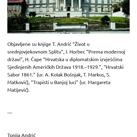
Objavljene su knjige T. Andrić “Život u
srednjovjekovnom Splitu”, I. Horbec “Prema modernoj
državi”, H. Čape “Hrvatska u diplomatskim izvješćima
Sjedinjenih Američkih Država 1918.–1929.”, “Hrvatski
Sabor 1861.” (ur. A. Kolak Bošnjak, T. Markus, S.
Matković), “Trapisti u Banjoj luci” (ur. Margareta
Matijević).
—
Tonija Andrić