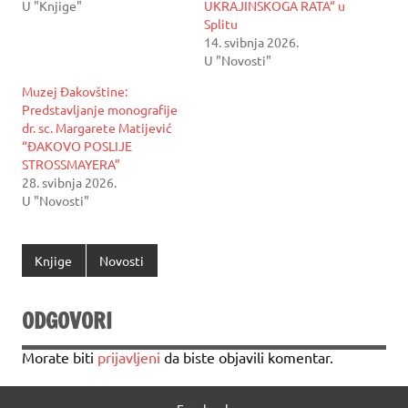
U "Knjige"
UKRAJINSKOGA RATA“ u
Splitu
14. svibnja 2026.
U "Novosti"
Muzej Đakovštine:
Predstavljanje monografije
dr. sc. Margarete Matijević
“ĐAKOVO POSLIJE
STROSSMAYERA”
28. svibnja 2026.
U "Novosti"
Knjige
Novosti
ODGOVORI
Morate biti
prijavljeni
da biste objavili komentar.