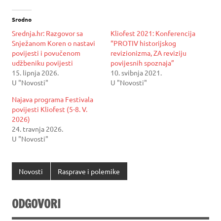
Srodno
Srednja.hr: Razgovor sa
Kliofest 2021: Konferencija
Snježanom Koren o nastavi
“PROTIV historijskog
povijesti i povučenom
revizionizma, ZA reviziju
udžbeniku povijesti
povijesnih spoznaja”
15. lipnja 2026.
10. svibnja 2021.
U "Novosti"
U "Novosti"
Najava programa Festivala
povijesti Kliofest (5-8. V.
2026)
24. travnja 2026.
U "Novosti"
Novosti
Rasprave i polemike
ODGOVORI