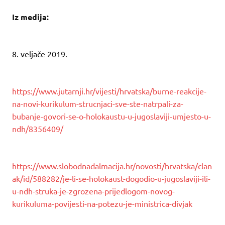
Iz medija:
8. veljače 2019.
https://www.jutarnji.hr/vijesti/hrvatska/burne-reakcije-
na-novi-kurikulum-strucnjaci-sve-ste-natrpali-za-
bubanje-govori-se-o-holokaustu-u-jugoslaviji-umjesto-u-
ndh/8356409/
https://www.slobodnadalmacija.hr/novosti/hrvatska/clan
ak/id/588282/je-li-se-holokaust-dogodio-u-jugoslaviji-ili-
u-ndh-struka-je-zgrozena-prijedlogom-novog-
kurikuluma-povijesti-na-potezu-je-ministrica-divjak