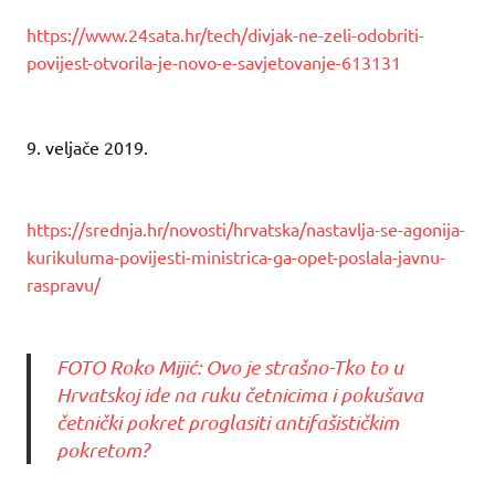
https://www.24sata.hr/tech/divjak-ne-zeli-odobriti-
povijest-otvorila-je-novo-e-savjetovanje-613131
9. veljače 2019.
https://srednja.hr/novosti/hrvatska/nastavlja-se-agonija-
kurikuluma-povijesti-ministrica-ga-opet-poslala-javnu-
raspravu/
FOTO Roko Mijić: Ovo je strašno-Tko to u
Hrvatskoj ide na ruku četnicima i pokušava
četnički pokret proglasiti antifašističkim
pokretom?