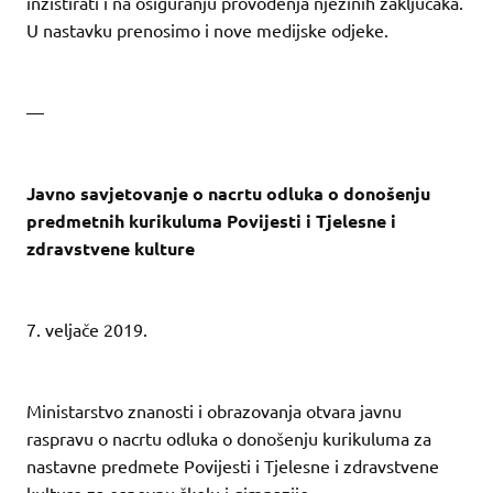
inzistirati i na osiguranju provođenja njezinih zaključaka.
U nastavku prenosimo i nove medijske odjeke.
—
Javno savjetovanje o nacrtu odluka o donošenju
predmetnih kurikuluma Povijesti i Tjelesne i
zdravstvene kulture
7. veljače 2019.
Ministarstvo znanosti i obrazovanja otvara javnu
raspravu o nacrtu odluka o donošenju kurikuluma za
nastavne predmete Povijesti i Tjelesne i zdravstvene
kulture za osnovnu školu i gimnazije.