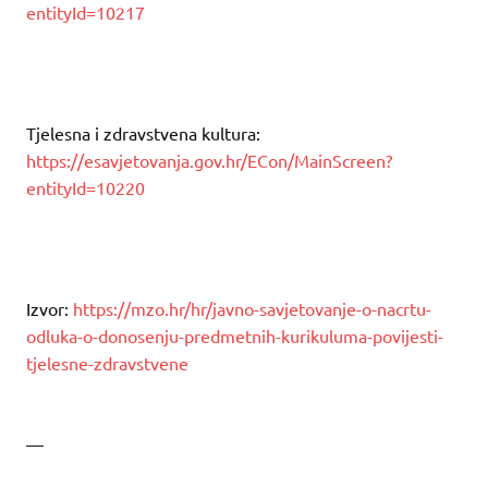
entityId=10217
Tjelesna i zdravstvena kultura:
https://esavjetovanja.gov.hr/ECon/MainScreen?
entityId=10220
Izvor:
https://mzo.hr/hr/javno-savjetovanje-o-nacrtu-
odluka-o-donosenju-predmetnih-kurikuluma-povijesti-
tjelesne-zdravstvene
—