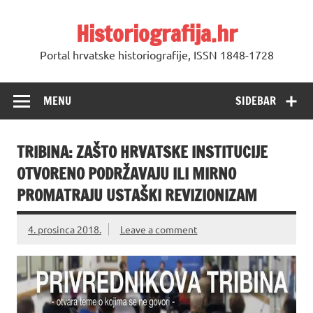
Skip
to
Historiografija.hr
content
Portal hrvatske historiografije, ISSN 1848-1728
MENU
SIDEBAR
TRIBINA: ZAŠTO HRVATSKE INSTITUCIJE
OTVORENO PODRŽAVAJU ILI MIRNO
PROMATRAJU USTAŠKI REVIZIONIZAM
4. prosinca 2018.
Leave a comment