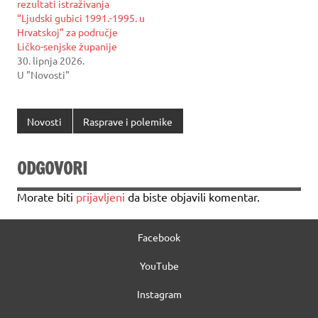
rezultati istraživanja
“Ljudski gubici 1991.-1995. u
Hrvatskoj” za područje
Ličko-senjske županije
30. lipnja 2026.
U "Novosti"
Novosti
Rasprave i polemike
ODGOVORI
Morate biti
prijavljeni
da biste objavili komentar.
Facebook
YouTube
Instagram