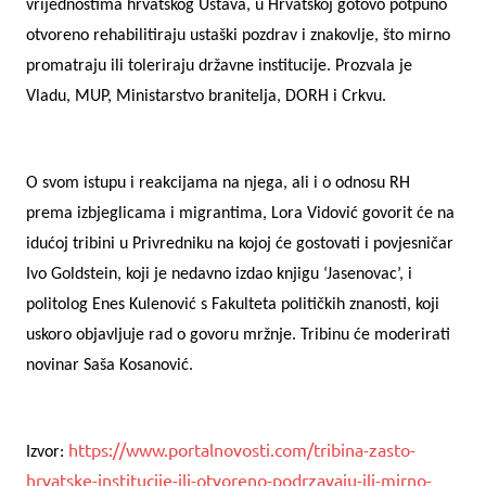
vrijednostima hrvatskog Ustava, u Hrvatskoj gotovo potpuno
otvoreno rehabilitiraju ustaški pozdrav i znakovlje, što mirno
promatraju ili toleriraju državne institucije. Prozvala je
Vladu, MUP, Ministarstvo branitelja, DORH i Crkvu.
O svom istupu i reakcijama na njega, ali i o odnosu RH
prema izbjeglicama i migrantima, Lora Vidović govorit će na
idućoj tribini u Privredniku na kojoj će gostovati i povjesničar
Ivo Goldstein, koji je nedavno izdao knjigu ‘Jasenovac’, i
politolog Enes Kulenović s Fakulteta političkih znanosti, koji
uskoro objavljuje rad o govoru mržnje. Tribinu će moderirati
novinar Saša Kosanović.
https://www.portalnovosti.com/tribina-zasto-
Izvor:
hrvatske-institucije-ili-otvoreno-podrzavaju-ili-mirno-