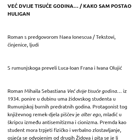
VEĆ DVIJE TISUĆE GODINA… / KAKO SAM POSTAO
HULIGAN
Roman s predgovorom Naea Ionescua / Tekstovi,
činjenice, ljudi
S rumunjskoga preveli Luca-Ioan Frana i Ivana Olujić
Roman Mihaila Sebastiana
Već dvije tisuće godina
… iz
1934. ponire u dubinu uma židovskog studenta u
Rumunjskoj burnih predratnih godina. Protagonist tog
književnog remek-djela piščev je
alter ego
, mladić u
škripcu između antisemitizma i cionizma. Premda kao
student mora trpjeti fizičko i verbalno zlostavljanje,
osjeća se odvojenim od drugih Židova i pita se je li