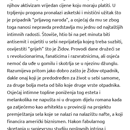
njihov aktivizam vrijedan cijene koju moraju platiti. U
trpljenju progona pronalazi asketski i mistični užitak što
je pripadnik “prljavog naroda”, a osjećaj da mu se zbog
toga nanosi nepravda predstavlja mu jednu od najtaštijih
intimnih radosti. Štoviše, htio bi na pet minuta biti
antisemit i osjetiti u sebi neprijatelja kojeg treba suzbiti,
osvijestiti “grijeh” što je Židov. Provodi dane družeći se
s revolucionarima, fanaticima i razvratnicima, ali osjeća
nemoć da uđe u gomilu i skotrlja se u njezinu džunglu.
Razumijeva pritom jako dobro zašto je Židov-otpadnik,
dakle onaj koji je predodređen za život u sebi samome,
za druge bolja meta od bilo koje druge vrste otpadnika.
Osjećaj intimne topline poniženja tog esteta i
melankolika ne napušta ni u drugom dijelu romana kada
ga zatječemo kao arhitekta u provinciji na projektu
premještanja sela koje se nalazi na nalazištu nafte, a koji
financira američki biznismen. Nakon fabularnog
skretanja u svojevrsnu studiju poslovnih intriga i