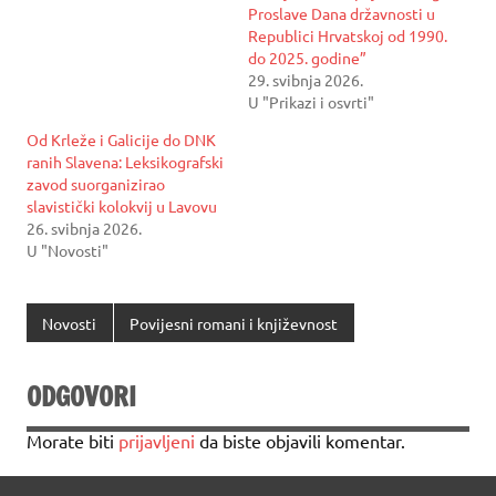
Proslave Dana državnosti u
Republici Hrvatskoj od 1990.
do 2025. godine”
29. svibnja 2026.
U "Prikazi i osvrti"
Od Krleže i Galicije do DNK
ranih Slavena: Leksikografski
zavod suorganizirao
slavistički kolokvij u Lavovu
26. svibnja 2026.
U "Novosti"
Novosti
Povijesni romani i književnost
ODGOVORI
Morate biti
prijavljeni
da biste objavili komentar.