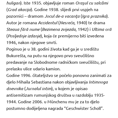
huligan
). Iste 1935. objavljuje roman
Oraşul cu salcâmi
(
Grad akacija
). Godine 1938. slijedi prvi uspjeh na
pozornici – dramom
Jocul de-a vacanţa
(
Igra praznika
).
Autor je romana
Accidentul
(
Nesreća
, 1940) te drama
Steaua fără nume
(
Bezimena zvijezda
, 1942) i
Ultima oră
(
Posljednje izdanje
), koja će premijerno biti izvedena
1946, nakon njegove smrti.
Poginuo je u 38. godini života kad ga je u središtu
Bukurešta, na putu na njegovo prvo sveučilišno
predavanje na Slobodnome radničkom sveučilištu, pri
prelasku ulice udario kamion.
Godine 1996. čitateljstvo se počelo ponovno zanimati za
djelo Mihaila Sebastiana nakon objavljivanja
Intimnoga
dnevnika
(
Jurnalul intim
), u kojem je opisao
antisemitizam rumunjskog društva u razdoblju 1935-
1944. Godine 2006. u Münchenu mu je za to djelo
postumno dodijeljena nagrada “Geschwister Scholl”.