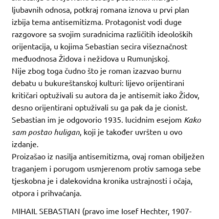
ljubavnih odnosa, potkraj romana iznova u prvi plan
izbija tema antisemitizma. Protagonist vodi duge
razgovore sa svojim suradnicima različitih ideoloških
orijentacija, u kojima Sebastian secira višeznačnost
međuodnosa Židova i nežidova u Rumunjskoj.
Nije zbog toga čudno što je roman izazvao burnu
debatu u bukureštanskoj kulturi: lijevo orijentirani
kritičari optuživali su autora da je antisemit iako Židov,
desno orijentirani optuživali su ga pak da je cionist.
Sebastian im je odgovorio 1935. lucidnim esejom
Kako
sam postao huligan
, koji je također uvršten u ovo
izdanje.
Proizašao iz nasilja antisemitizma, ovaj roman obilježen
traganjem i porugom usmjerenom protiv samoga sebe
tjeskobna je i dalekovidna kronika ustrajnosti i očaja,
otpora i prihvaćanja.
MIHAIL SEBASTIAN (pravo ime Iosef Hechter, 1907-