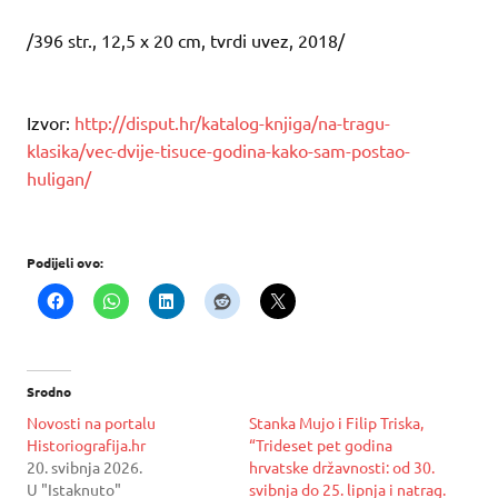
/396 str., 12,5 x 20 cm, tvrdi uvez, 2018/
Izvor:
http://disput.hr/katalog-knjiga/na-tragu-
klasika/vec-dvije-tisuce-godina-kako-sam-postao-
huligan/
Podijeli ovo:
Srodno
Novosti na portalu
Stanka Mujo i Filip Triska,
Historiografija.hr
“Trideset pet godina
20. svibnja 2026.
hrvatske državnosti: od 30.
U "Istaknuto"
svibnja do 25. lipnja i natrag.