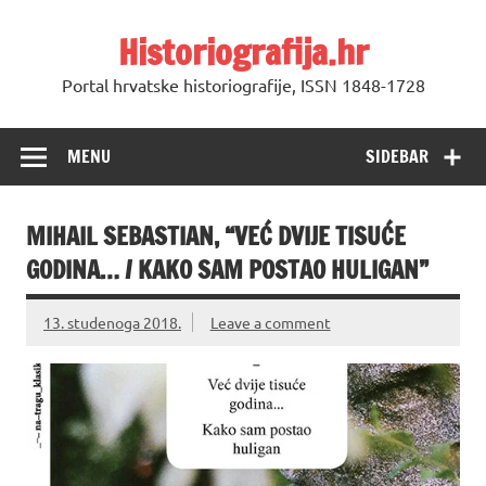
Skip
to
Historiografija.hr
content
Portal hrvatske historiografije, ISSN 1848-1728
MENU
SIDEBAR
MIHAIL SEBASTIAN, “VEĆ DVIJE TISUĆE
GODINA… / KAKO SAM POSTAO HULIGAN”
13. studenoga 2018.
Leave a comment