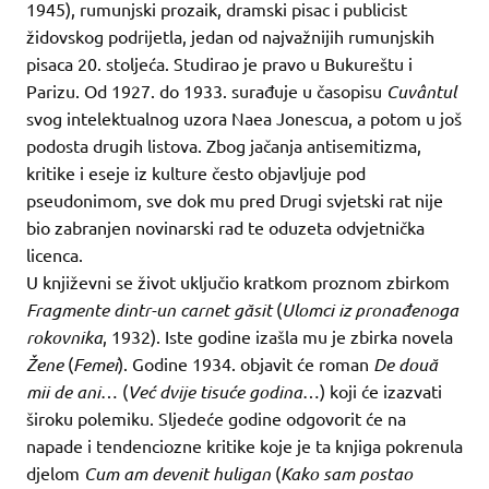
1945), rumunjski prozaik, dramski pisac i publicist
židovskog podrijetla, jedan od najvažnijih rumunjskih
pisaca 20. stoljeća. Studirao je pravo u Bukureštu i
Parizu. Od 1927. do 1933. surađuje u časopisu
Cuvântul
svog intelektualnog uzora Naea Jonescua, a potom u još
podosta drugih listova. Zbog jačanja antisemitizma,
kritike i eseje iz kulture često objavljuje pod
pseudonimom, sve dok mu pred Drugi svjetski rat nije
bio zabranjen novinarski rad te oduzeta odvjetnička
licenca.
U književni se život uključio kratkom proznom zbirkom
Fragmente dintr-un carnet găsit
(
Ulomci iz pronađenoga
rokovnika
, 1932). Iste godine izašla mu je zbirka novela
Žene
(
Femei
). Godine 1934. objavit će roman
De două
mii de ani
… (
Već dvije tisuće godina
…) koji će izazvati
široku polemiku. Sljedeće godine odgovorit će na
napade i tendenciozne kritike koje je ta knjiga pokrenula
djelom
Cum am devenit huligan
(
Kako sam postao