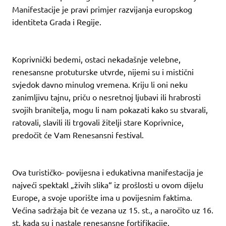
Manifestacije je pravi primjer razvijanja europskog
identiteta Grada i Regije.
Koprivnički bedemi, ostaci nekadašnje velebne,
renesansne protuturske utvrde, nijemi su i mistični
svjedok davno minulog vremena. Kriju li oni neku
zanimljivu tajnu, priču o nesretnoj ljubavi ili hrabrosti
svojih branitelja, mogu li nam pokazati kako su stvarali,
ratovali, slavili ili trgovali žitelji stare Koprivnice,
predočit će Vam Renesansni festival.
Ova turističko- povijesna i edukativna manifestacija je
najveći spektakl „živih slika“ iz prošlosti u ovom dijelu
Europe, a svoje uporište ima u povijesnim faktima.
Većina sadržaja bit će vezana uz 15. st., a naročito uz 16.
st. kada su i nastale renesansne fortifikacije.