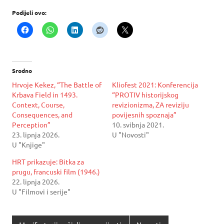
Podijeli ovo:
Srodno
Hrvoje Kekez, “The Battle of
Kliofest 2021: Konferencija
Krbava Field in 1493.
“PROTIV historijskog
Context, Course,
revizionizma, ZA reviziju
Consequences, and
povijesnih spoznaja”
Perception”
10. svibnja 2021.
23. lipnja 2026.
U "Novosti"
U "Knjige"
HRT prikazuje: Bitka za
prugu, francuski film (1946.)
22. lipnja 2026.
U "Filmovi i serije"