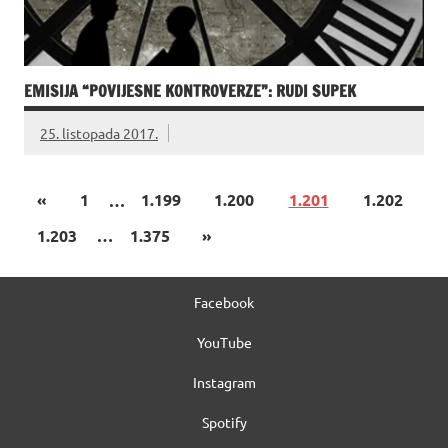
EMISIJA “POVIJESNE KONTROVERZE”: RUDI SUPEK
25. listopada 2017.
«
1
…
1.199
1.200
1.201
1.202
1.203
…
1.375
»
Facebook
YouTube
Instagram
Spotify