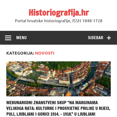
Skip
to
Historiografija.hr
content
Portal hrvatske historiografije, ISSN 1848-1728
MENU
SIDEBAR
KATEGORIJA:
NOVOSTI
MEĐUNARODNI ZNANSTVENI SKUP “NA MARGINAMA
VELIKOGA RATA: KULTURNE I PROSVJETNE PRILIKE U RIJECI,
PULI, LJUBLJANI I GORICI 1914. – 1918.” U LJUBLJANI