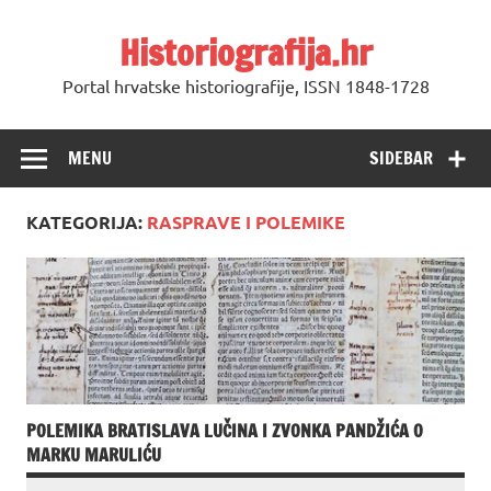
Skip
to
Historiografija.hr
content
Portal hrvatske historiografije, ISSN 1848-1728
MENU
SIDEBAR
KATEGORIJA:
RASPRAVE I POLEMIKE
POLEMIKA BRATISLAVA LUČINA I ZVONKA PANDŽIĆA O
MARKU MARULIĆU