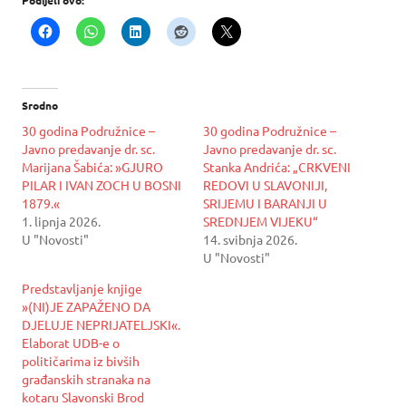
Podijeli ovo:
Srodno
30 godina Podružnice –
30 godina Podružnice –
Javno predavanje dr. sc.
Javno predavanje dr. sc.
Marijana Šabića: »GJURO
Stanka Andrića: „CRKVENI
PILAR I IVAN ZOCH U BOSNI
REDOVI U SLAVONIJI,
1879.«
SRIJEMU I BARANJI U
1. lipnja 2026.
SREDNJEM VIJEKU“
U "Novosti"
14. svibnja 2026.
U "Novosti"
Predstavljanje knjige
»(NI)JE ZAPAŽENO DA
DJELUJE NEPRIJATELJSKI«.
Elaborat UDB-e o
političarima iz bivših
građanskih stranaka na
kotaru Slavonski Brod