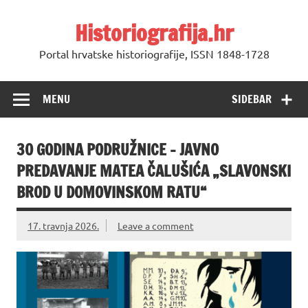
Skip
to
Historiografija.hr
content
Portal hrvatske historiografije, ISSN 1848-1728
MENU
SIDEBAR
30 GODINA PODRUŽNICE – JAVNO
PREDAVANJE MATEA ČALUŠIĆA „SLAVONSKI
BROD U DOMOVINSKOM RATU“
17. travnja 2026.
Leave a comment