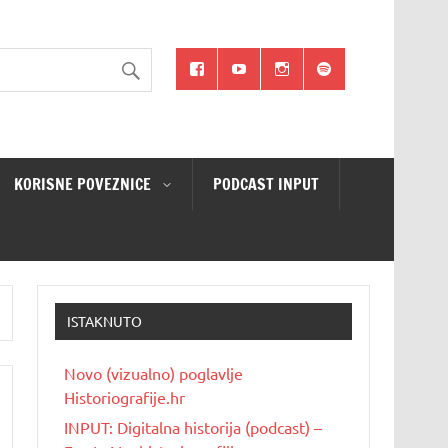
KORISNE POVEZNICE
PODCAST INPUT
ISTAKNUTO
Novo (vizualno) poglavlje
Historiografije.hr
INPUT: Digitalna historija (podcast) –