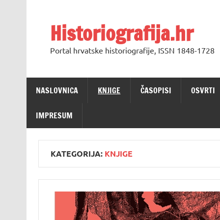
Skip
to
content
Historiografija.hr
Portal hrvatske historiografije, ISSN 1848-1728
NASLOVNICA
KNJIGE
ČASOPISI
OSVRTI
IMPRESUM
KATEGORIJA:
KNJIGE