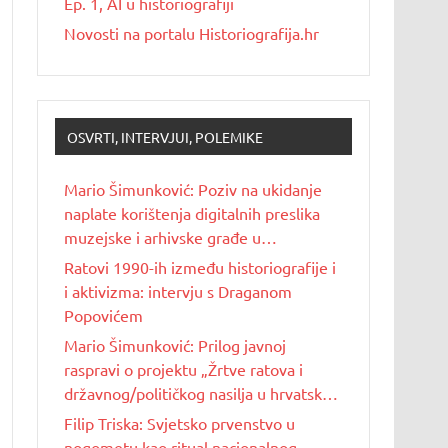
Ep. 1, AI u historiografiji
Novosti na portalu Historiografija.hr
OSVRTI, INTERVJUI, POLEMIKE
Mario Šimunković: Poziv na ukidanje
naplate korištenja digitalnih preslika
muzejske i arhivske građe u
nekomercijalne svrhe
Ratovi 1990-ih između historiografije i
i aktivizma: intervju s Draganom
Popovićem
Mario Šimunković: Prilog javnoj
raspravi o projektu „Žrtve ratova i
državnog/političkog nasilja u hrvatskoj
povijesti 20. stoljeća“
Filip Triska: Svjetsko prvenstvo u
nogometu kao ritual nacionalnog