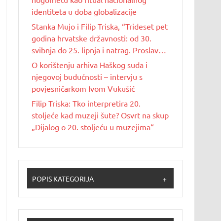
identiteta u doba globalizacije
Stanka Mujo i Filip Triska, “Trideset pet
godina hrvatske državnosti: od 30.
svibnja do 25. lipnja i natrag. Proslave
Dana državnosti u Republici Hrvatskoj
O korištenju arhiva Haškog suda i
od 1990. do 2025. godine”
njegovoj budućnosti – intervju s
povjesničarkom Ivom Vukušić
Filip Triska: Tko interpretira 20.
stoljeće kad muzeji šute? Osvrt na skup
„Dijalog o 20. stoljeću u muzejima“
POPIS KATEGORIJA
+