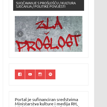
SUOČAVANJE S PROŠLOŠĆU / KULTURA
SJEĆANJA / POLITIKE POVIJESTI
Portal je sufinanciran sredstvima
Ministarstva kulture i medija RH,