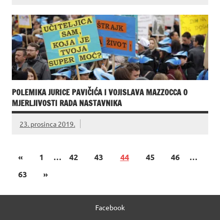
POLEMIKA JURICE PAVIČIĆA I VOJISLAVA MAZZOCCA O
MJERLJIVOSTI RADA NASTAVNIKA
23. prosinca 2019.
«
1
…
42
43
44
45
46
…
63
»
Facebook