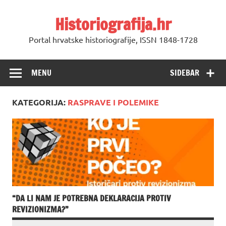
Skip
to
Historiografija.hr
content
Portal hrvatske historiografije, ISSN 1848-1728
MENU
SIDEBAR
KATEGORIJA:
RASPRAVE I POLEMIKE
“DA LI NAM JE POTREBNA DEKLARACIJA PROTIV
REVIZIONIZMA?”