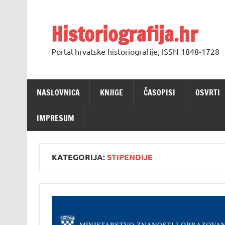
Skip
to
content
Historiografija.hr
Portal hrvatske historiografije, ISSN 1848-1728
NASLOVNICA
KNJIGE
ČASOPISI
OSVRTI
IMPRESUM
KATEGORIJA:
STIPENDIJE