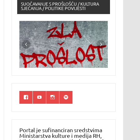
SUOČAVANJE S PROŠLOŠĆU / KULTURA
SJEĆANJA / POLITIKE POVIJESTI
Portal je sufinanciran sredstvima
Ministarstva kulture i medija RH,