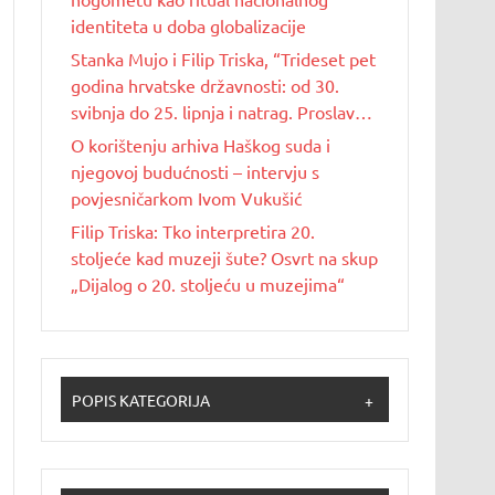
identiteta u doba globalizacije
Stanka Mujo i Filip Triska, “Trideset pet
godina hrvatske državnosti: od 30.
svibnja do 25. lipnja i natrag. Proslave
Dana državnosti u Republici Hrvatskoj
O korištenju arhiva Haškog suda i
od 1990. do 2025. godine”
njegovoj budućnosti – intervju s
povjesničarkom Ivom Vukušić
Filip Triska: Tko interpretira 20.
stoljeće kad muzeji šute? Osvrt na skup
„Dijalog o 20. stoljeću u muzejima“
POPIS KATEGORIJA
+