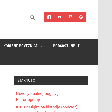
KORISNE POVEZNICE
PODCAST INPUT
ISTAKNUTO
Novo (vizualno) poglavlje
Historiografije.hr
INPUT: Digitalna historija (podcast) –