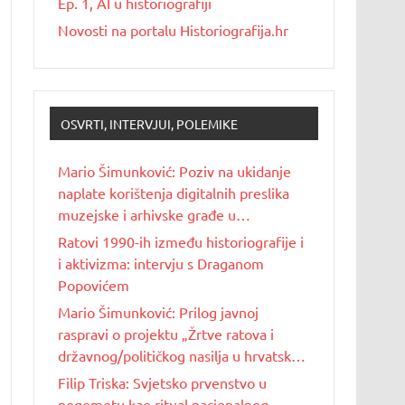
Ep. 1, AI u historiografiji
Novosti na portalu Historiografija.hr
OSVRTI, INTERVJUI, POLEMIKE
Mario Šimunković: Poziv na ukidanje
naplate korištenja digitalnih preslika
muzejske i arhivske građe u
nekomercijalne svrhe
Ratovi 1990-ih između historiografije i
i aktivizma: intervju s Draganom
Popovićem
Mario Šimunković: Prilog javnoj
raspravi o projektu „Žrtve ratova i
državnog/političkog nasilja u hrvatskoj
povijesti 20. stoljeća“
Filip Triska: Svjetsko prvenstvo u
nogometu kao ritual nacionalnog