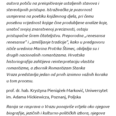
autora potiču na preispitivanje ustaljenih stavova i
stereotipnih pristupa. Istraživačka je pozornost
usmjerena na poetiku književnog djela, pri čemu
posebnu vrijednost knjige čine produbljene analize koje,
unatoč svojoj znanstvenoj preciznosti, ostaju
pristupačne širem čitateljstvu. Preporodna „renesansa
renesanse“ i „izmišljanje tradicije“, kako u predgovoru
ističe urednica Marina Protrka Štimec, obilježja su i
drugih nacionalnih romantizama. Hrvatska
historiografija zahtijeva reinterpretaciju vlastita
romantizma, a zbornik Romantizam Stanka
Vraza predstavlja jedan od prvih iznimno važnih koraka
u tom procesu.
prof. dr. hab. Krystyna Pieniążek-Marković, Uniwersytet
im. Adama Mickiewicza, Poznanj, Poljska
Ranija se rasprava o Vrazu ponajviše vrtjela oko njegove
biografije, jezičnih i kulturno-političkih izbora, njegova