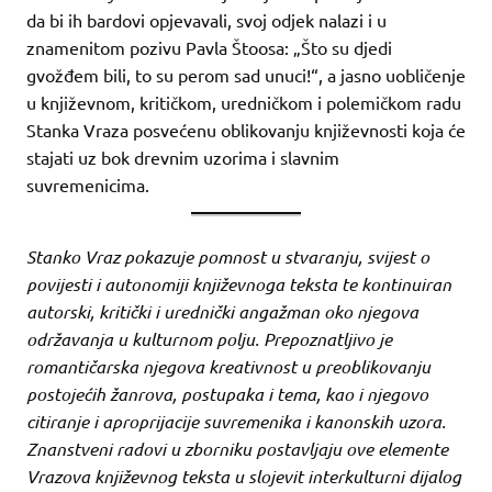
da bi ih bardovi opjevavali, svoj odjek nalazi i u
znamenitom pozivu Pavla Štoosa: „Što su djedi
gvožđem bili, to su perom sad unuci!“, a jasno uobličenje
u književnom, kritičkom, uredničkom i polemičkom radu
Stanka Vraza posvećenu oblikovanju književnosti koja će
stajati uz bok drevnim uzorima i slavnim
suvremenicima.
Stanko Vraz pokazuje pomnost u stvaranju, svijest o
povijesti i autonomiji književnoga teksta te kontinuiran
autorski, kritički i urednički angažman oko njegova
održavanja u kulturnom polju. Prepoznatljivo je
romantičarska njegova kreativnost u preoblikovanju
postojećih žanrova, postupaka i tema, kao i njegovo
citiranje i aproprijacije suvremenika i kanonskih uzora.
Znanstveni radovi u zborniku postavljaju ove elemente
Vrazova književnog teksta u slojevit interkulturni dijalog