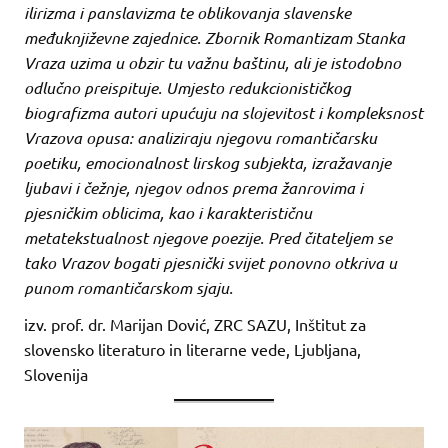
ilirizma i panslavizma te oblikovanja slavenske
međuknjiževne zajednice. Zbornik Romantizam Stanka
Vraza uzima u obzir tu važnu baštinu, ali je istodobno
odlučno preispituje. Umjesto redukcionističkog
biografizma autori upućuju na slojevitost i kompleksnost
Vrazova opusa: analiziraju njegovu romantičarsku
poetiku, emocionalnost lirskog subjekta, izražavanje
ljubavi i čežnje, njegov odnos prema žanrovima i
pjesničkim oblicima, kao i karakterističnu
metatekstualnost njegove poezije. Pred čitateljem se
tako Vrazov bogati pjesnički svijet ponovno otkriva u
punom romantičarskom sjaju.
izv. prof. dr. Marijan Dović, ZRC SAZU, Inštitut za
slovensko literaturo in literarne vede, Ljubljana,
Slovenija