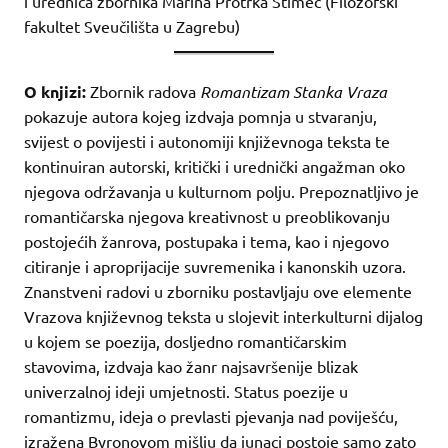
i urednica zbornika Marina Protrka Štimec (Filozofski
fakultet Sveučilišta u Zagrebu)
O knjizi:
Zbornik radova
Romantizam Stanka Vraza
pokazuje autora kojeg izdvaja pomnja u stvaranju,
svijest o povijesti i autonomiji književnoga teksta te
kontinuiran autorski, kritički i urednički angažman oko
njegova održavanja u kulturnom polju. Prepoznatljivo je
romantičarska njegova kreativnost u preoblikovanju
postojećih žanrova, postupaka i tema, kao i njegovo
citiranje i aproprijacije suvremenika i kanonskih uzora.
Znanstveni radovi u zborniku postavljaju ove elemente
Vrazova književnog teksta u slojevit interkulturni dijalog
u kojem se poezija, dosljedno romantičarskim
stavovima, izdvaja kao žanr najsavršenije blizak
univerzalnoj ideji umjetnosti. Status poezije u
romantizmu, ideja o prevlasti pjevanja nad poviješću,
izražena Byronovom mišlju da junaci postoje samo zato