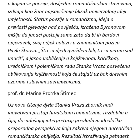
u kojem se poezija, dosljedno romantičarskim stavovima,
izdvaja kao žanr najsavršenije blizak univerzalnoj ideji
umjetnosti. Status poezije u romantizmu, ideja o
prevlasti pjevanja nad poviješću, izražena Byronovom
mišlju da junaci postoje samo zato da bi ih bardovi
opjevavali, svoj odjek nalazi i u znamenitom pozivu
Pavla Štoosa: „Što su djedi gvožđem bili, to su perom sad
unuci!“, a jasno uobličenje u književnom, kritičkom,
uredničkom i polemičkom radu Stanka Vraza posvećenu
oblikovanju književnosti koja će stajati uz bok drevnim
uzorima i slavnim suvremenicima.
prof. dr. Marina Protrka Štimec
Uz nova čitanja djela Stanka Vraza zbornik nudi
inovativan pristup hrvatskom romantizmu, razdoblju u
čijoj dosadašnjoj interpretaciji prevladava ideološka
preporodna perspektiva koja zakriva njegova autentično
romantičarska obilježja. Rezultati istraživanja petnaest