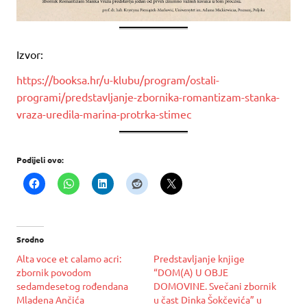
Izvor:
https://booksa.hr/u-klubu/program/ostali-
programi/predstavljanje-zbornika-romantizam-stanka-
vraza-uredila-marina-protrka-stimec
Podijeli ovo:
Srodno
Alta voce et calamo acri:
Predstavljanje knjige
zbornik povodom
“DOM(A) U OBJE
sedamdesetog rođendana
DOMOVINE. Svečani zbornik
Mladena Ančića
u čast Dinka Šokčevića” u