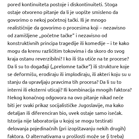
pored kontinuiteta postoje i diskontinuiteti. Stoga
ostaje otvoreno pitanje da li je uopšte smisleno da
govorimo o nekoj početnoj tački. Ili je mnogo
realističnije da govorimo o procesima koji – nezavisno
od zamišljene „početne tačke“ i nezavisno od
konstruktivnih principa tragedije ili komedije – i te kako
mogu da krenu različitim tokovima i da skoro do svog
kraja ostanu reverzibilni? I ko ili šta utiče na te procese?
Da li su to događaji („prelomne tačke“) ili strukture koje
se deformišu, erodiraju ili implodiraju, ili akteri koju su u
stanju da upravljaju pravcima tih procesa? Da li su to
interni ili eksterni uticaji? Ili kombinacija mnogih faktora?
Nekog konačnog odgovora na ovo pitanje nikad neće
biti jer svaki prikaz socijalističke Jugoslavije, ma kako
detaljan ili diferenciran bio, uvek ostaje samo isečak.
Istorija nije laboratorija u kojoj se mogu testirati
delovanja pojedinačnih (pri izopštavanju nekih drugih)
faktora. O alternativama u prošlosti može se (i treba)