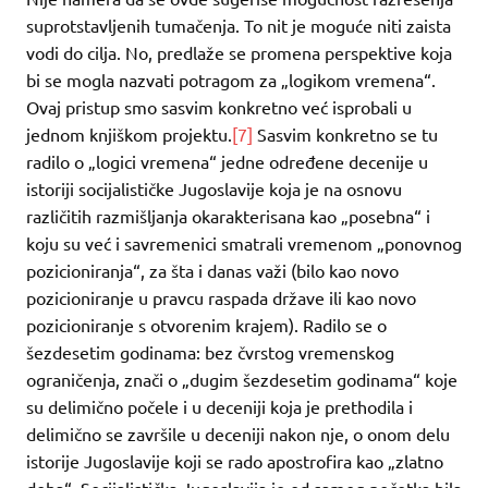
suprotstavljenih tumačenja. To nit je moguće niti zaista
vodi do cilja. No, predlaže se promena perspektive koja
bi se mogla nazvati potragom za „logikom vremena“.
Ovaj pristup smo sasvim konkretno već isprobali u
jednom knjiškom projektu.
[7]
Sasvim konkretno se tu
radilo o „logici vremena“ jedne određene decenije u
istoriji socijalističke Jugoslavije koja je na osnovu
različitih razmišljanja okarakterisana kao „posebna“ i
koju su već i savremenici smatrali vremenom „ponovnog
pozicioniranja“, za šta i danas važi (bilo kao novo
pozicioniranje u pravcu raspada države ili kao novo
pozicioniranje s otvorenim krajem). Radilo se o
šezdesetim godinama: bez čvrstog vremenskog
ograničenja, znači o „dugim šezdesetim godinama“ koje
su delimično počele i u deceniji koja je prethodila i
delimično se završile u deceniji nakon nje, o onom delu
istorije Jugoslavije koji se rado apostrofira kao „zlatno
doba“. Socijalistička Jugoslavija je od samog početka bila