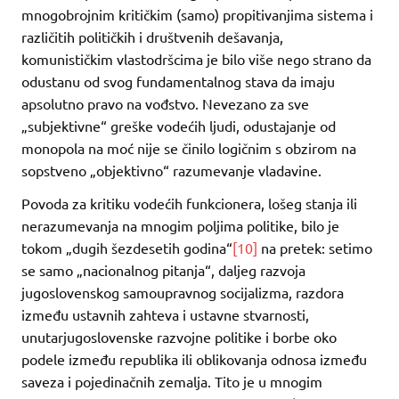
mnogobrojnim kritičkim (samo) propitivanjima sistema i
različitih političkih i društvenih dešavanja,
komunističkim vlastodršcima je bilo više nego strano da
odustanu od svog fundamentalnog stava da imaju
apsolutno pravo na vođstvo. Nevezano za sve
„subjektivne“ greške vodećih ljudi, odustajanje od
monopola na moć nije se činilo logičnim s obzirom na
sopstveno „objektivno“ razumevanje vladavine.
Povoda za kritiku vodećih funkcionera, lošeg stanja ili
nerazumevanja na mnogim poljima politike, bilo je
tokom „dugih šezdesetih godina“
[10]
na pretek: setimo
se samo „nacionalnog pitanja“, daljeg razvoja
jugoslovenskog samoupravnog socijalizma, razdora
između ustavnih zahteva i ustavne stvarnosti,
unutarjugoslovenske razvojne politike i borbe oko
podele između republika ili oblikovanja odnosa između
saveza i pojedinačnih zemalja. Tito je u mnogim