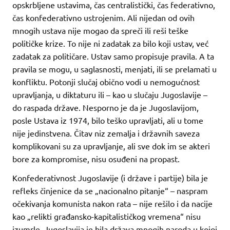
opskrbljene ustavima, čas centralistički, čas federativno,
čas konfederativno ustrojenim. Ali nijedan od ovih
mnogih ustava nije mogao da spreči ili reši teške
političke krize. To nije ni zadatak za bilo koji ustav, već
zadatak za političare. Ustav samo propisuje pravila. A ta
pravila se mogu, u saglasnosti, menjati, ili se prelamati u
konfliktu. Potonji slučaj obično vodi u nemogućnost
upravljanja, u diktaturu ili – kao u slučaju Jugoslavije –
do raspada države. Nesporno je da je Jugoslavijom,
posle Ustava iz 1974, bilo teško upravljati, ali u tome
nije jedinstvena. Čitav niz zemalja i državnih saveza
komplikovani su za upravljanje, ali sve dok im se akteri
bore za kompromise, nisu osuđeni na propast.
Konfederativnost Jugoslavije (i države i partije) bila je
refleks činjenice da se „nacionalno pitanje“ – naspram
očekivanja komunista nakon rata – nije rešilo i da nacije
kao „relikti građansko-kapitalističkog vremena“ nisu
izumrle. Jugoslavija je bila država mnogih naroda u kojoj