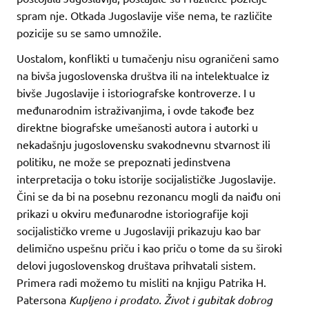
spram nje. Otkada Jugoslavije više nema, te različite
pozicije su se samo umnožile.
Uostalom, konflikti u tumačenju nisu ograničeni samo
na bivša jugoslovenska društva ili na intelektualce iz
bivše Jugoslavije i istoriografske kontroverze. I u
međunarodnim istraživanjima, i ovde takođe bez
direktne biografske umešanosti autora i autorki u
nekadašnju jugoslovensku svakodnevnu stvarnost ili
politiku, ne može se prepoznati jedinstvena
interpretacija o toku istorije socijalističke Jugoslavije.
Čini se da bi na posebnu rezonancu mogli da naiđu oni
prikazi u okviru međunarodne istoriografije koji
socijalističko vreme u Jugoslaviji prikazuju kao bar
delimično uspešnu priču i kao priču o tome da su široki
delovi jugoslovenskog društava prihvatali sistem.
Primera radi možemo tu misliti na knjigu Patrika H.
Patersona
Kupljeno i prodato. Život i gubitak dobrog