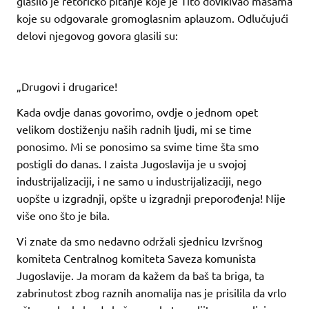
glasilo je retoričko pitanje koje je Tito dovikivao masama
koje su odgovarale gromoglasnim aplauzom. Odlučujući
delovi njegovog govora glasili su:
„Drugovi i drugarice!
Kada ovdje danas govorimo, ovdje o jednom opet
velikom dostiženju naših radnih ljudi, mi se time
ponosimo. Mi se ponosimo sa svime time šta smo
postigli do danas. I zaista Jugoslavija je u svojoj
industrijalizaciji, i ne samo u industrijalizaciji, nego
uopšte u izgradnji, opšte u izgradnji preporođenja! Nije
više ono što je bila.
Vi znate da smo nedavno održali sjednicu Izvršnog
komiteta Centralnog komiteta Saveza komunista
Jugoslavije. Ja moram da kažem da baš ta briga, ta
zabrinutost zbog raznih anomalija nas je prisilila da vrlo