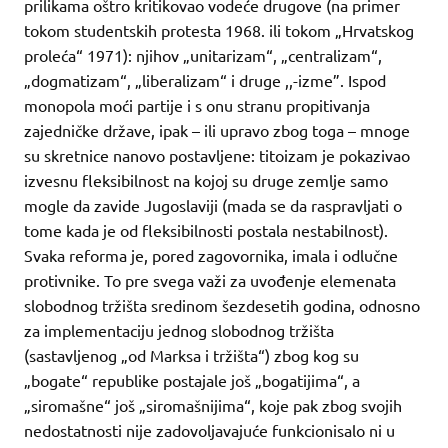
prilikama oštro kritikovao vodeće drugove (na primer
tokom studentskih protesta 1968. ili tokom „Hrvatskog
proleća“ 1971): njihov „unitarizam“, „centralizam“,
„dogmatizam“, „liberalizam“ i druge ,,-izme”. Ispod
monopola moći partije i s onu stranu propitivanja
zajedničke države, ipak – ili upravo zbog toga – mnoge
su skretnice nanovo postavljene: titoizam je pokazivao
izvesnu fleksibilnost na kojoj su druge zemlje samo
mogle da zavide Jugoslaviji (mada se da raspravljati o
tome kada je od fleksibilnosti postala nestabilnost).
Svaka reforma je, pored zagovornika, imala i odlučne
protivnike. To pre svega važi za uvođenje elemenata
slobodnog tržišta sredinom šezdesetih godina, odnosno
za implementaciju jednog slobodnog tržišta
(sastavljenog „od Marksa i tržišta“) zbog kog su
„bogate“ republike postajale još „bogatijima“, a
„siromašne“ još „siromašnijima“, koje pak zbog svojih
nedostatnosti nije zadovoljavajuće funkcionisalo ni u