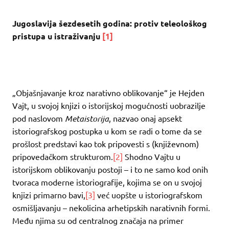
Jugoslavija šezdesetih godina: protiv teleološkog
pristupa u istraživanju
[1]
„Objašnjavanje kroz narativno oblikovanje“ je Hejden
Vajt, u svojoj knjizi o istorijskoj mogućnosti uobrazilje
pod naslovom
Metaistorija
, nazvao onaj apsekt
istoriografskog postupka u kom se radi o tome da se
prošlost predstavi kao tok pripovesti s (književnom)
pripovedačkom strukturom.
[2]
Shodno Vajtu u
istorijskom oblikovanju postoji – i to ne samo kod onih
tvoraca moderne istoriografije, kojima se on u svojoj
knjizi primarno bavi,
[3]
već uopšte u istoriografskom
osmišljavanju – nekolicina arhetipskih narativnih formi.
Među njima su od centralnog značaja na primer