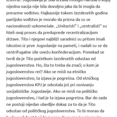
nijedna nacija nije bila dovoljno jaka da bi mogla da
preuzme vođstvo. Najkasnije tokom šezdesetih godina
partijsko vođstvo je moralo da prizna da su se
nacionalnosti uzkomešale. „Unitaristi“ i „centralisti“ su
hteli ovaj proces da preduprede recentralizacijom
države. Tito i njegovi najbliži saradnici su pritom imali
iskustvo iz prve Jugoslavije na pameti, i nadali su se da
centrifugalne sile uvežu konfederacijom. Ponekad se
tvrdi da je Tito početkom šezdesetih odustao od
jugoslovenstva. No, šta to treba da znači; o kom je
jugoslovenstvu reč? Ako se misli na etničko
jugoslovenstvo, ta izjava je pogrešna. Od etničkog
jugoslovenstva KPJ je odustala još pri osnivanju
socijalističke Jugoslavije. Ako se misli na političko
jugoslovenstvo, i tad je ta izjava pogrešna. Bar do sada
ne postoji nijedan ubedljiv dokaz za to da je Tito
odustao od političkog jugoslovenstva. To bi morao da
bude poduhvat koji bi mogao da se meri s njegovim