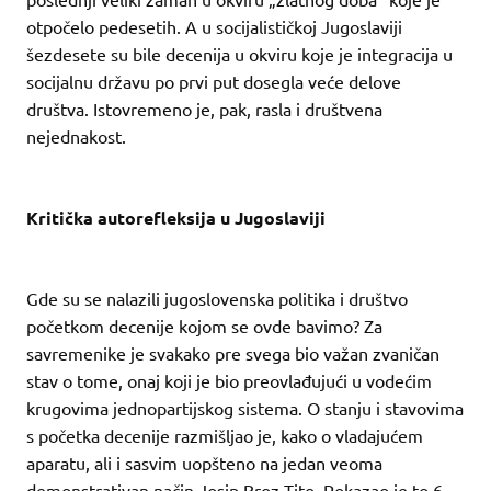
otpočelo pedesetih. A u socijalističkoj Jugoslaviji
šezdesete su bile decenija u okviru koje je integracija u
socijalnu državu po prvi put dosegla veće delove
društva. Istovremeno je, pak, rasla i društvena
nejednakost.
Kritička autorefleksija u Jugoslaviji
Gde su se nalazili jugoslovenska politika i društvo
početkom decenije kojom se ovde bavimo? Za
savremenike je svakako pre svega bio važan zvaničan
stav o tome, onaj koji je bio preovlađujući u vodećim
krugovima jednopartijskog sistema. O stanju i stavovima
s početka decenije razmišljao je, kako o vladajućem
aparatu, ali i sasvim uopšteno na jedan veoma
demonstrativan način Josip Broz Tito. Pokazao je to 6.