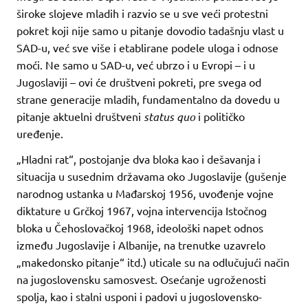
široke slojeve mladih i razvio se u sve veći protestni
pokret koji nije samo u pitanje dovodio tadašnju vlast u
SAD-u, već sve više i etablirane podele uloga i odnose
moći. Ne samo u SAD-u, već ubrzo i u Evropi – i u
Jugoslaviji – ovi će društveni pokreti, pre svega od
strane generacije mladih, fundamentalno da dovedu u
pitanje aktuelni društveni
status quo
i političko
uređenje.
„Hladni rat“, postojanje dva bloka kao i dešavanja i
situacija u susednim državama oko Jugoslavije (gušenje
narodnog ustanka u Mađarskoj 1956, uvođenje vojne
diktature u Grčkoj 1967, vojna intervencija Istočnog
bloka u Čehoslovačkoj 1968, ideološki napet odnos
između Jugoslavije i Albanije, na trenutke uzavrelo
„makedonsko pitanje“ itd.) uticale su na odlučujući način
na jugoslovensku samosvest. Osećanje ugroženosti
spolja, kao i stalni usponi i padovi u jugoslovensko-