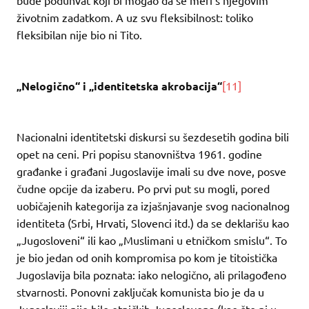
životnim zadatkom. A uz svu fleksibilnost: toliko
fleksibilan nije bio ni Tito.
„Nelogično“ i „identitetska akrobacija“
[11]
Nacionalni identitetski diskursi su šezdesetih godina bili
opet na ceni. Pri popisu stanovništva 1961. godine
građanke i građani Jugoslavije imali su dve nove, posve
čudne opcije da izaberu. Po prvi put su mogli, pored
uobičajenih kategorija za izjašnjavanje svog nacionalnog
identiteta (Srbi, Hrvati, Slovenci itd.) da se deklarišu kao
„Jugosloveni“ ili kao „Muslimani u etničkom smislu“. To
je bio jedan od onih kompromisa po kom je titoistička
Jugoslavija bila poznata: iako nelogično, ali prilagođeno
stvarnosti. Ponovni zaključak komunista bio je da u
Jugoslaviji nije bilo etničkih Jugoslovena (kao što ni u