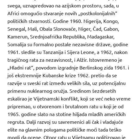
svega, uznapredovao na azijskom prostoru, sada, u
Africi omogućio stvaranje novih „postkolonijalnih“
političkih stvarnosti. Godine 1960. Nigerija, Kongo,
Senegal, Mali, Obala Slonovače, Niger, Čad, Gabon,
Kamerun, Srednjoafrička Republika, Madagaskar,
Somalija su formalno postale nezavisne države, godine
1961. sledile su Tanzanija i Sijera Leone, a 1962, nakon
tragičnog rata za nezavisnost, i Alžir. Istovremeno je
„Hladni rat“, povodom izgradnje Berlinskog zida 1961. i
još ekstremnije Kubanske krize 1962. pretio da se
razvije u sveski rat između velikih sila, uz potencijalnu
primenu nuklearnog oružja. Sredinom šezdesetih
eskalirao je Vijetnamski konflikt, koji se već neko vreme
pripremao, u otvorenom i brutalnom ratu u koji je od
1965. godine slato na stotine hiljada mladih američkih
regruta. Dalji razvoj su savremenici ali čak i vladajuće
elite na glavnim polugama političke moći tada teško
mogli da ocene. Otpor ratu u Vijetnamu politizovao je