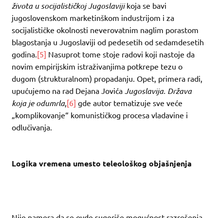
života u socijalističkoj Jugoslaviji
koja se bavi
jugoslovenskom marketinškom industrijom i za
socijalističke okolnosti neverovatnim naglim porastom
blagostanja u Jugoslaviji od pedesetih od sedamdesetih
godina.
[5]
Nasuprot tome stoje radovi koji nastoje da
novim empirijskim istraživanjima potkrepe tezu o
dugom (strukturalnom) propadanju. Opet, primera radi,
upućujemo na rad Dejana Jovića
Jugoslavija. Država
koja je odumrla
,
[6]
gde autor tematizuje sve veće
„komplikovanje“ komunističkog procesa vladavine i
odlučivanja.
Logika vremena umesto teleološkog objašnjenja
Nije namera da se ovde sugeriše mogućnost razrešenja