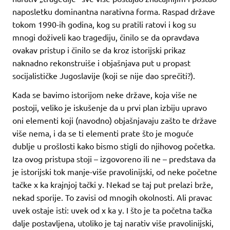
naposletku dominantna narativna forma. Raspad države
tokom 1990-ih godina, kog su pratili ratovi i kog su
mnogi doživeli kao tragediju, činilo se da opravdava
ovakav pristup i činilo se da kroz istorijski prikaz
naknadno rekonstruiše i objašnjava put u propast
socijalističke Jugoslavije (koji se nije dao sprečiti?).
Kada se bavimo istorijom neke države, koja više ne
postoji, veliko je iskušenje da u prvi plan izbiju upravo
oni elementi koji (navodno) objašnjavaju zašto te države
više nema, i da se ti elementi prate što je moguće
dublje u prošlosti kako bismo stigli do njihovog početka.
Iza ovog pristupa stoji – izgovoreno ili ne – predstava da
je istorijski tok manje-više pravolinijski, od neke početne
tačke x ka krajnjoj tački y. Nekad se taj put prelazi brže,
nekad sporije. To zavisi od mnogih okolnosti. Ali pravac
uvek ostaje isti: uvek od x ka y. I što je ta početna tačka
dalje postavljena, utoliko je taj narativ više pravolinijski,