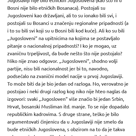
Bosni nije bilo etničkih Bosanaca). Postojali su
Jugosloveni kao državljani, ali to su ionako bili svi, i
postojali su Bosanci u značenju regionalne pripadnosti (a
i to su bili svi koji su u Bosni bili kod kuće). Ali ko su bili
„Jugosloveni“ na upitnicima na kojima se postavljalo
pitanje o nacionalnoj pripadnosti? I ko je mogao, uz
zvaničnu trpeljivost, da bude nešto što nije postojalo?
Niko nije znao odgovor. „Jugosloveni“, shodno volji
partije, nisu bili nacionalnost jer bi to, navodno,
podsećalo na zvanični model nacije u prvoj Jugoslaviji.
To može biti da je bio jedan od razloga. No, verovatno je
postojao i neki drugi razlog kog niko nije hteo naglas da
izgovori: svaki „Jugosloven“ više značio bi jedan Srbin,
Hrvat, bosanski Musliman itd. manje. To se nije dopadalo
republičkim kadrovima. S druge strane, teško je bilo
argumentovati činjenicu da u Jugoslaviji nije smelo da
bude etničkih Jugoslovena, s obzirom na to da je takva