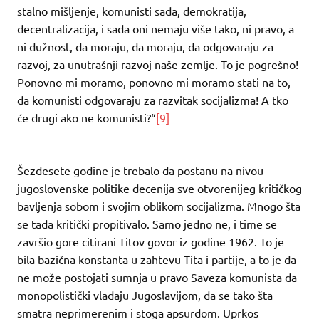
stalno mišljenje, komunisti sada, demokratija,
decentralizacija, i sada oni nemaju više tako, ni pravo, a
ni dužnost, da moraju, da moraju, da odgovaraju za
razvoj, za unutrašnji razvoj naše zemlje. To je pogrešno!
Ponovno mi moramo, ponovno mi moramo stati na to,
da komunisti odgovaraju za razvitak socijalizma! A tko
će drugi ako ne komunisti?“
[9]
Šezdesete godine je trebalo da postanu na nivou
jugoslovenske politike decenija sve otvorenijeg kritičkog
bavljenja sobom i svojim oblikom socijalizma. Mnogo šta
se tada kritički propitivalo. Samo jedno ne, i time se
završio gore citirani Titov govor iz godine 1962. To je
bila bazična konstanta u zahtevu Tita i partije, a to je da
ne može postojati sumnja u pravo Saveza komunista da
monopolistički vladaju Jugoslavijom, da se tako šta
smatra neprimerenim i stoga apsurdom. Uprkos