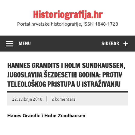
Skip
to
Historiografija.hr
content
Portal hrvatske historiografije, ISSN 1848-1728
MENU
SIDEBAR
HANNES GRANDITS I HOLM SUNDHAUSSEN,
JUGOSLAVIJA ŠEZDESETIH GODINA: PROTIV
TELEOLOŠKOG PRISTUPA U ISTRAŽIVANJU
22. svibnja 2018.
2 komentara
Hanes Grandic i Holm Zundhausen