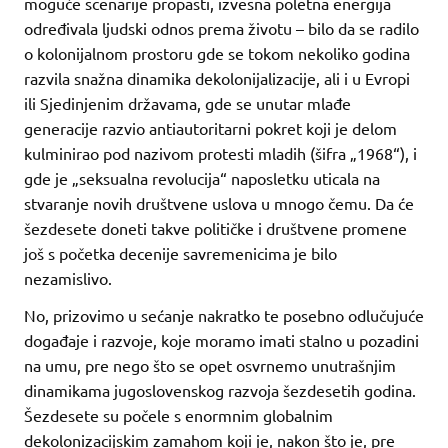
moguće scenarije propasti, izvesna poletna energija
određivala ljudski odnos prema životu – bilo da se radilo
o kolonijalnom prostoru gde se tokom nekoliko godina
razvila snažna dinamika dekolonijalizacije, ali i u Evropi
ili Sjedinjenim državama, gde se unutar mlađe
generacije razvio antiautoritarni pokret koji je delom
kulminirao pod nazivom protesti mladih (šifra „1968“), i
gde je „seksualna revolucija“ naposletku uticala na
stvaranje novih društvene uslova u mnogo čemu. Da će
šezdesete doneti takve političke i društvene promene
još s početka decenije savremenicima je bilo
nezamislivo.
No, prizovimo u sećanje nakratko te posebno odlučujuće
događaje i razvoje, koje moramo imati stalno u pozadini
na umu, pre nego što se opet osvrnemo unutrašnjim
dinamikama jugoslovenskog razvoja šezdesetih godina.
Šezdesete su počele s enormnim globalnim
dekolonizacijskim zamahom koji je, nakon što je, pre