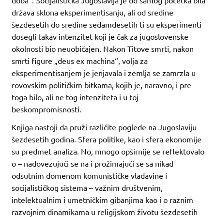
država sklona eksperimentisanju, ali od sredine
šezdesetih do sredine sedamdesetih ti su eksperimenti
dosegli takav intenzitet koji je čak za jugoslovenske
okolnosti bio neuobičajen. Nakon Titove smrti, nakon
smrti figure „deus ex machina“, volja za
eksperimentisanjem je jenjavala i zemlja se zamrzla u
rovovskim političkim bitkama, kojih je, naravno, i pre
toga bilo, ali ne tog intenziteta i u toj
beskompromisnosti.
Knjiga nastoji da pruži različite poglede na Jugoslaviju
šezdesetih godina. Sfera politike, kao i sfera ekonomije
su predmet analiza. No, mnogo opširnije se reflektovalo
o – nadovezujući se na i prožimajući se sa nikad
odsutnim domenom komunističke vladavine i
socijalističkog sistema – važnim društvenim,
intelektualnim i umetničkim gibanjima kao i o raznim
razvojnim dinamikama u religijskom životu šezdesetih