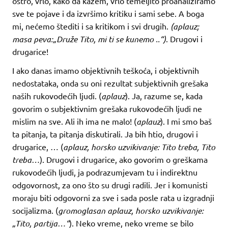
oštro, vrlo, kako da kažem, vrlo temeljito proanaliziramo
sve te pojave i da izvršimo kritiku i sami sebe. A boga
mi, nećemo štediti i sa kritikom i svi drugih.
(aplauz;
masa peva:„Druže Tito, mi ti se kunemo ..“)
. Drugovi i
drugarice!
I ako danas imamo objektivnih teškoća, i objektivnih
nedostataka, onda su oni rezultat subjektivnih grešaka
naših rukovodećih ljudi. (
aplauz
). Ja, razume se, kada
govorim o subjektivnim grešaka rukovodećih ljudi ne
mislim na sve. Ali ih ima ne malo! (
aplauz
). I mi smo baš
ta pitanja, ta pitanja diskutirali. Ja bih htio, drugovi i
drugarice, … (
aplauz, horsko uzvikivanje: Tito treba, Tito
treba…
). Drugovi i drugarice, ako govorim o greškama
rukovodećih ljudi, ja podrazumjevam tu i indirektnu
odgovornost, za ono što su drugi radili. Jer i komunisti
moraju biti odgovorni za sve i sada posle rata u izgradnji
socijalizma. (
gromoglasan aplauz, horsko uzvikivanje:
„Tito, partija…“
). Neko vreme, neko vreme se bilo