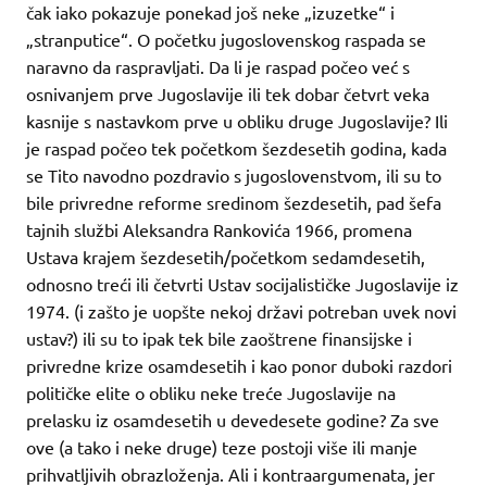
čak iako pokazuje ponekad još neke „izuzetke“ i
„stranputice“. O početku jugoslovenskog raspada se
naravno da raspravljati. Da li je raspad počeo već s
osnivanjem prve Jugoslavije ili tek dobar četvrt veka
kasnije s nastavkom prve u obliku druge Jugoslavije? Ili
je raspad počeo tek početkom šezdesetih godina, kada
se Tito navodno pozdravio s jugoslovenstvom, ili su to
bile privredne reforme sredinom šezdesetih, pad šefa
tajnih službi Aleksandra Rankovića 1966, promena
Ustava krajem šezdesetih/početkom sedamdesetih,
odnosno treći ili četvrti Ustav socijalističke Jugoslavije iz
1974. (i zašto je uopšte nekoj državi potreban uvek novi
ustav?) ili su to ipak tek bile zaoštrene finansijske i
privredne krize osamdesetih i kao ponor duboki razdori
političke elite o obliku neke treće Jugoslavije na
prelasku iz osamdesetih u devedesete godine? Za sve
ove (a tako i neke druge) teze postoji više ili manje
prihvatljivih obrazloženja. Ali i kontraargumenata, jer