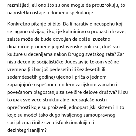
razmišljati, ali ono što su one mogle da prouzrokuju, to
naposletku ostaje u domenu spekulacije.
Konkretno pitanje bi bilo: Da li narativ o neuspehu koji
se lagano odvijao, i koji je kulminirao u propasti države,
zaista može da bude dovoljan da opiše izuzetno
dinamične promene jugoslovenske politike, društva i
kulture u decenijama nakon Drugog svetskog rata? Zar
nisu decenije socijalističke Jugoslavije tokom većine
vremena (ili bar još pedesetih ili šezdesetih ili
sedamdesetih godina) ujedno i priča o jednom
zapanjujuće uspešnom modernizacijskom zamahu i
povećanom blagostanju za sve šire delove društva? Ili su
to ipak sve veće strukturalne neusaglašenosti i
oprečnosti koje su proizveli jednopartijski sistem i Tito i
koje su model tako dugo hvaljenog samoupravnog
socijalizma činile sve disfunkcionalnijim i
dezintegrisanijim?