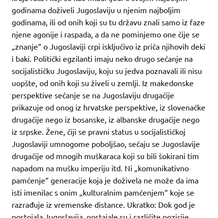
godinama doživeli Jugoslaviju u njenim najboljim
godinama, ili od onih koji su tu državu znali samo iz faze
njene agonije i raspada, a da ne pominjemo one čije se
„znanje“ o Jugoslaviji crpi isključivo iz priča njihovih deki
i baki. Politički egzilanti imaju neko drugo sećanje na
socijalističku Jugoslaviju, koju su jedva poznavali ili nisu
uopšte, od onih koji su živeli u zemlji. Iz makedonske
perspektive sećanje se na Jugoslaviju drugačije
prikazuje od onog iz hrvatske perspektive, iz slovenačke
drugačije nego iz bosanske, iz albanske drugačije nego
iz srpske. Žene, čiji se pravni status u socijalističkoj
Jugoslaviji umnogome poboljšao, sećaju se Jugoslavije
drugačije od mnogih muškaraca koji su bili šokirani tim
napadom na mušku imperiju itd. Ni „komunikativno
pamćenje“ generacije koja je doživela ne može da ima
isti imenilac s onim „kulturalnim pamćenjem“ koje se
razrađuje iz vremenske distance. Ukratko: Dok god je
postojala Jugoslavija, postajale su i različite pozicije