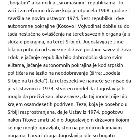
„bogatim“ a kamo li u „siromašnim“ republikama. To
važi i za reformu države koja je otpočela 1968. godine i
završila se novim ustavom 1974. Šest republika i dve
autonomne pokrajine (Kosovo i Vojvodina) dobile su do
tada neslućena ovlašćenja na teret saveznih organa (a u
slučaju pokrajina, na teret Srbije). Jugoslavija je time
bila na putu da od savezne države postane savez država.
I dok je jačanje republika bilo dobrodošlo skoro svim
elitama, jačanje autonomnih pokrajina je kod srpskih
političara nailazilo na neodobravanje (šifra: „podela
Srbije na tri dela“). Iz retrospektive nameće se misao da
je s Ustavom iz 1974. stvoren model da Jugoslavija bi
mogla da preživi kao labav savez, da taj model nije bio
krajem osamdesetih podriven. Teza, koja je posebno u
Srbiji rasprostranjena, da je Ustav iz 1974. pogotovu
nakon Titove smrti učinio Jugoslavijom državom kojom
se nije moglo upravljati, stoji na poprilično klimavim
nogama. I prva i druga Jugoslavija bile su bogato