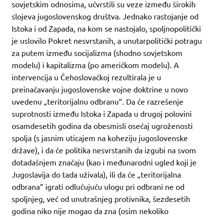
sovjetskim odnosima, učvrstili su veze između širokih
slojeva jugoslovenskog društva. Jednako rastojanje od
Istoka i od Zapada, na kom se nastojalo, spoljnopolitički
je uslovilo Pokret nesvrstanih, a unutarpolitički potragu
za putem između socijalizma (shodno sovjetskom
modelu) i kapitalizma (po američkom modelu). A
intervencija u Čehoslovačkoj rezultirala je u
preinačavanju jugoslovenske vojne doktrine u novo
uvedenu „teritorijalnu odbranu“. Da će razrešenje
suprotnosti između Istoka i Zapada u drugoj polovini
osamdesetih godina da obesmisli osećaj ugroženosti
spolja (s jasnim uticajem na koheziju jugoslovenske
države), i da će politika nesvrstanih da izgubi na svom
dotadašnjem značaju (kao i međunarodni ugled koji je
Jugoslavija do tada uživala), ili da će „teritorijalna
odbrana“ igrati odlučujuću ulogu pri odbrani ne od
spoljnjeg, već od unutrašnjeg protivnika, šezdesetih
godina niko nije mogao da zna (osim nekoliko