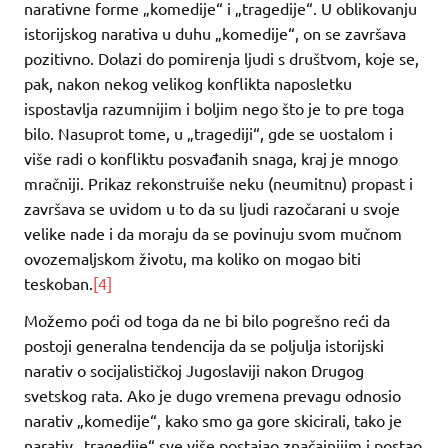
narativne forme „komedije“ i „tragedije“. U oblikovanju
istorijskog narativa u duhu „komedije“, on se završava
pozitivno. Dolazi do pomirenja ljudi s društvom, koje se,
pak, nakon nekog velikog konflikta naposletku
ispostavlja razumnijim i boljim nego što je to pre toga
bilo. Nasuprot tome, u „tragediji“, gde se uostalom i
više radi o konfliktu posvađanih snaga, kraj je mnogo
mračniji. Prikaz rekonstruiše neku (neumitnu) propast i
završava se uvidom u to da su ljudi razočarani u svoje
velike nade i da moraju da se povinuju svom mučnom
ovozemaljskom životu, ma koliko on mogao biti
teskoban.
[4]
Možemo poći od toga da ne bi bilo pogrešno reći da
postoji generalna tendencija da se poljulja istorijski
narativ o socijalističkoj Jugoslaviji nakon Drugog
svetskog rata. Ako je dugo vremena prevagu odnosio
narativ „komedije“, kako smo ga gore skicirali, tako je
narativ „tragedije“ sve više postajao značajnijim i postao