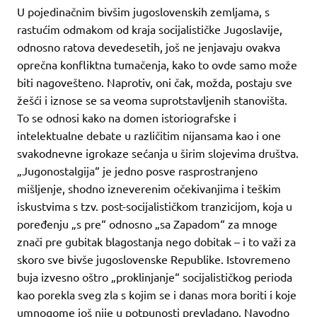
U pojedinačnim bivšim jugoslovenskih zemljama, s
rastućim odmakom od kraja socijalističke Jugoslavije,
odnosno ratova devedesetih, još ne jenjavaju ovakva
oprečna konfliktna tumačenja, kako to ovde samo može
biti nagovešteno. Naprotiv, oni čak, možda, postaju sve
žešći i iznose se sa veoma suprotstavljenih stanovišta.
To se odnosi kako na domen istoriografske i
intelektualne debate u različitim nijansama kao i one
svakodnevne igrokaze sećanja u širim slojevima društva.
„Jugonostalgija“ je jedno posve rasprostranjeno
mišljenje, shodno izneverenim očekivanjima i teškim
iskustvima s tzv. post-socijalističkom tranzicijom, koja u
poređenju „s pre“ odnosno „sa Zapadom“ za mnoge
znači pre gubitak blagostanja nego dobitak – i to važi za
skoro sve bivše jugoslovenske Republike. Istovremeno
buja izvesno oštro „proklinjanje“ socijalističkog perioda
kao porekla sveg zla s kojim se i danas mora boriti i koje
umnogome još nije u potpunosti prevladano. Navodno