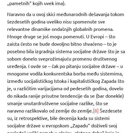
„pametnih“ kojih uvek ima).
Naravno da u ovoj skici međunarodnih dešavanja tokom
šezdesetih godina uveliko nisu spomenute sve
relevantne dinamike ondašnjih globalnih promena.
Mnoge druge se još mogu pomenuti. U Evropi – što
zaista često ne bude dovoljno bitno shvaćeno – to je
posebno bila izgradnja sistema socijalne države što je sa
sobom donelo sveprožimajuću promenu društvenog
uređenja. I ovde se – čak po pitanju socijalne države – u
mnogome vodila konkurentska borba među sistemima,
između socijalističkog Istoka i kapitalističkog Zapada što
je, u različitim varijacijama od pedesetih godina, dovelo
do nikada ranije prisutne tendencije da se (bar donekle)
smanje unutardruštvene socijalne razlike, što se
naravno razlikovalo od zemlje do zemlje.
[8]
Šezdesete
su, iz retrospektive, bile decenija kada su sistemi
socijalne države u evropskom „Zapadu“ doživeli svoj
poslednji veliki zamah u okviru „zlatnog doba“ koje je