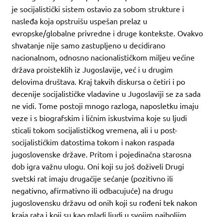
je socijalistički sistem ostavio za sobom strukture i
nasleđa koja opstruišu uspešan prelaz u
evropske/globalne privredne i druge kontekste. Ovakvo
shvatanje nije samo zastupljeno u decidirano
nacionalnom, odnosno nacionalističkom miljeu većine
država proisteklih iz Jugoslavije, već i u drugim
delovima društava. Kraj takvih diskursa o četiri i po
decenije socijalističke vladavine u Jugoslaviji se za sada
ne vidi. Tome postoji mnogo razloga, naposletku imaju
veze i s biografskim i ličnim iskustvima koje su ljudi
sticali tokom socijalističkog vremena, ali i u post-
socijalističkim datostima tokom i nakon raspada
jugoslovenske države. Pritom i pojedinačna starosna
dob igra važnu ulogu. Oni koji su još doživeli Drugi
svetski rat imaju drugačije sećanje (pozitivno ili
negativno, afirmativno ili odbacujuće) na drugu
jugoslovensku državu od onih koji su rođeni tek nakon
kraja rata i koji su kao mladi ljudi u svojim najboljim