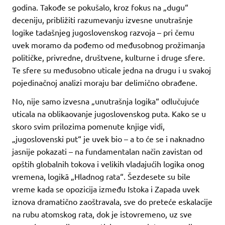
godina. Takođe se pokušalo, kroz fokus na „dugu“
deceniju, približiti razumevanju izvesne unutrašnje
logike tadašnjeg jugoslovenskog razvoja – pri čemu
uvek moramo da pođemo od međusobnog prožimanja
političke, privredne, društvene, kulturne i druge sfere.
Te sfere su međusobno uticale jedna na drugu i u svakoj
pojedinačnoj analizi moraju bar delimično obrađene.
No, nije samo izvesna „unutrašnja logika“ odlučujuće
uticala na oblikaovanje jugoslovenskog puta. Kako se u
skoro svim prilozima pomenute knjige vidi,
„jugoslovenski put“ je uvek bio – a to će se i naknadno
jasnije pokazati – na fundamentalan način zavistan od
opštih globalnih tokova i velikih vladajućih logika onog
vremena, logikā „Hladnog rata“. Šezdesete su bile
vreme kada se opozicija između Istoka i Zapada uvek
iznova dramatično zaoštravala, sve do preteće eskalacije
na rubu atomskog rata, dok je istovremeno, uz sve