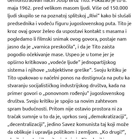
maja 1962. pred velikom masom ljudi. Više od 150.000
ljudi skupilo se na poznatoj splitskoj „Rivi“ kako bi slušali
predsednika i vodeću figuru jugoslovenskog puta. Tito je
kroz ovaj govor želeo da uspostavi kontakt s masama i
pogledamo li filmski snimak ovog govora, postaje nam
jasno da je „varnica preskočila“, i da je Tito zaista
pogodio očekivanje mase. Uspeo je u tome jer je
opširno kritikovao „vodeće ljude“ jednopartijskog
sistema i njihove „subjektivne greške“. Svoju kritiku je
Tito upakovao u načelni ponos na dostignuća na putu ka
stvaranju socijalističkog industrijskog društva, kada na
primer govori o „ponovnom rođenju“ jugoslovenskog
društva. Svoju kritiku je spojio sa novim zahtevom
spram budućnosti. Pritom nije ostavio prostora ni za
tračak sumnje u to da je, uprkos svoj „demokratizaciji“,
„decentralizaciji“, jedino Savez komunista taj koji može
da oblikuje i upravlja politikom i zemljom. „Ko drugi?“,