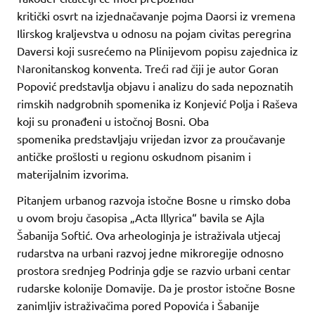
kritički osvrt na izjednačavanje pojma Daorsi iz vremena
Ilirskog kraljevstva u odnosu na pojam civitas peregrina
Daversi koji susrećemo na Plinijevom popisu zajednica iz
Naronitanskog konventa. Treći rad čiji je autor Goran
Popović predstavlja objavu i analizu do sada nepoznatih
rimskih nadgrobnih spomenika iz Konjević Polja i Raševa
koji su pronađeni u istočnoj Bosni. Oba
spomenika predstavljaju vrijedan izvor za proučavanje
antičke prošlosti u regionu oskudnom pisanim i
materijalnim izvorima.
Pitanjem urbanog razvoja istočne Bosne u rimsko doba
u ovom broju časopisa „Acta Illyrica“ bavila se Ajla
Šabanija Softić. Ova arheologinja je istraživala utjecaj
rudarstva na urbani razvoj jedne mikroregije odnosno
prostora srednjeg Podrinja gdje se razvio urbani centar
rudarske kolonije Domavije. Da je prostor istočne Bosne
zanimljiv istraživačima pored Popovića i Šabanije