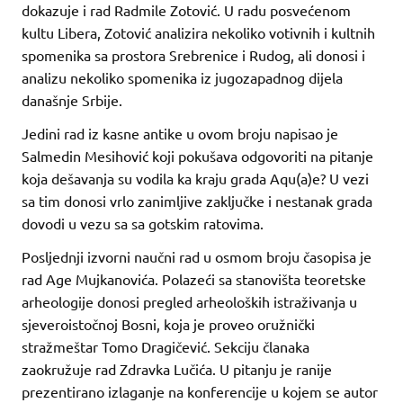
dokazuje i rad Radmile Zotović. U radu posvećenom
kultu Libera, Zotović analizira nekoliko votivnih i kultnih
spomenika sa prostora Srebrenice i Rudog, ali donosi i
analizu nekoliko spomenika iz jugozapadnog dijela
današnje Srbije.
Jedini rad iz kasne antike u ovom broju napisao je
Salmedin Mesihović koji pokušava odgovoriti na pitanje
koja dešavanja su vodila ka kraju grada Aqu(a)e? U vezi
sa tim donosi vrlo zanimljive zaključke i nestanak grada
dovodi u vezu sa sa gotskim ratovima.
Posljednji izvorni naučni rad u osmom broju časopisa je
rad Age Mujkanovića. Polazeći sa stanovišta teoretske
arheologije donosi pregled arheoloških istraživanja u
sjeveroistočnoj Bosni, koja je proveo oružnički
stražmeštar Tomo Dragičević. Sekciju članaka
zaokružuje rad Zdravka Lučića. U pitanju je ranije
prezentirano izlaganje na konferencije u kojem se autor