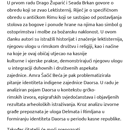
U prvom radu Drago Župarić i Seada Brkan govore o
obredu koji se zvao Lektisternij. Riječ je o specifičnom
obredu u antičkom Rimu koji se sastojao od postavljanja
stolova za bogove i ponude hrane na njima kao simbol g
ostoprimstva i molbe za božansku naklonost. U ovom
članku autori su istražili historijat i značenje lektisternija,
njegovu ulogu u rimskom društvu i religiji, kao i načine
na koje je ovaj običaj utjecao na kasnije
kulturne i vjerske prakse, demonstrirajući njegovu ulogu
u integraciji duhovnih i društvenih aspekata
zajednice. Amra Šačić Beća je pak problematizirala
pitanje identiteta indigene zajednice Daorsa. U radu je
analiziran pojam Daorsa u kontekstu grčko-
rimskih izvora, epigrafskih svjedočanstava i objavljenih
rezultata arheoloških istraživanja. Kroz analizu izvorne
građe prepoznata je uloga Delmata i Rimljana u
formiranju identiteta Daorsa u periodu kasne republike.
Također čitatelji će moći prepoznati