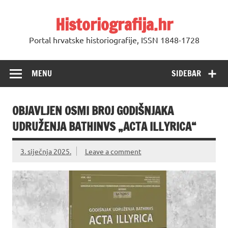
Skip
to
Historiografija.hr
content
Portal hrvatske historiografije, ISSN 1848-1728
MENU
SIDEBAR
OBJAVLJEN OSMI BROJ GODIŠNJAKA
UDRUŽENJA BATHINVS „ACTA ILLYRICA“
3. siječnja 2025.
Leave a comment