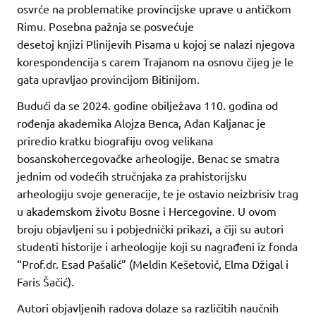
osvrće na problematike provincijske uprave u antičkom
Rimu. Posebna pažnja se posvećuje
desetoj knjizi Plinijevih Pisama u kojoj se nalazi njegova
korespondencija s carem Trajanom na osnovu čijeg je le
gata upravljao provincijom Bitinijom.
Budući da se 2024. godine obilježava 110. godina od
rođenja akademika Alojza Benca, Adan Kaljanac je
priredio kratku biografiju ovog velikana
bosanskohercegovačke arheologije. Benac se smatra
jednim od vodećih stručnjaka za prahistorijsku
arheologiju svoje generacije, te je ostavio neizbrisiv trag
u akademskom životu Bosne i Hercegovine. U ovom
broju objavljeni su i pobjednički prikazi, a čiji su autori
studenti historije i arheologije koji su nagrađeni iz fonda
“Prof.dr. Esad Pašalić” (Meldin Kešetović, Elma Džigal i
Faris Šačić).
Autori objavljenih radova dolaze sa različitih naučnih