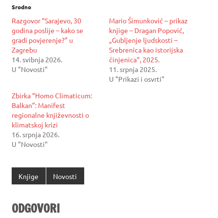
Srodno
Razgovor “Sarajevo, 30
Mario Šimunković – prikaz
godina poslije – kako se
knjige – Dragan Popović,
gradi povjerenje?” u
„Gubljenje ljudskosti –
Zagrebu
Srebrenica kao istorijska
14. svibnja 2026.
činjenica“, 2025.
U "Novosti"
11. srpnja 2025.
U "Prikazi i osvrti"
Zbirka “Homo Climaticum:
Balkan”: Manifest
regionalne književnosti o
klimatskoj krizi
16. srpnja 2026.
U "Novosti"
Knjige
Novosti
ODGOVORI