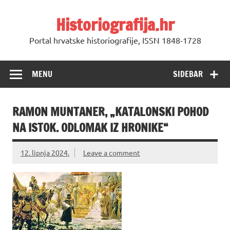
Skip
to
Historiografija.hr
content
Portal hrvatske historiografije, ISSN 1848-1728
MENU
SIDEBAR
RAMON MUNTANER, „KATALONSKI POHOD
NA ISTOK. ODLOMAK IZ HRONIKE“
12. lipnja 2024.
Leave a comment