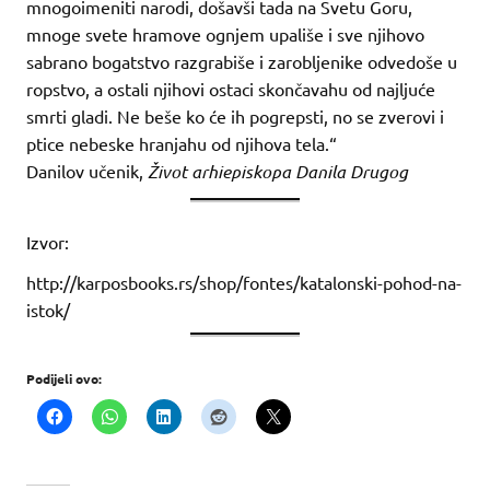
mnogoimeniti narodi, došavši tada na Svetu Goru,
mnoge svete hramove ognjem upališe i sve njihovo
sabrano bogatstvo razgrabiše i zarobljenike odvedoše u
ropstvo, a ostali njihovi ostaci skončavahu od najljuće
smrti gladi. Ne beše ko će ih pogrepsti, no se zverovi i
ptice nebeske hranjahu od njihova tela.“
Danilov učenik,
Život arhiepiskopa Danila Drugog
Izvor:
http://karposbooks.rs/shop/fontes/katalonski-pohod-na-
istok/
Podijeli ovo: