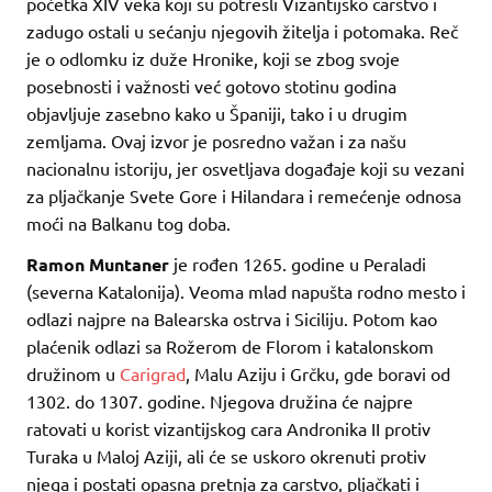
početka XIV veka koji su potresli Vizantijsko carstvo i
zadugo ostali u sećanju njegovih žitelja i potomaka. Reč
je o odlomku iz duže Hronike, koji se zbog svoje
posebnosti i važnosti već gotovo stotinu godina
objavljuje zasebno kako u Španiji, tako i u drugim
zemljama. Ovaj izvor je posredno važan i za našu
nacionalnu istoriju, jer osvetljava događaje koji su vezani
za pljačkanje Svete Gore i Hilandara i remećenje odnosa
moći na Balkanu tog doba.
Ramon Muntaner
je rođen 1265. godine u Peraladi
(severna Katalonija). Veoma mlad napušta rodno mesto i
odlazi najpre na Balearska ostrva i Siciliju. Potom kao
plaćenik odlazi sa Rožerom de Florom i katalonskom
družinom u
Carigrad
, Malu Aziju i Grčku, gde boravi od
1302. do 1307. godine. Njegova družina će najpre
ratovati u korist vizantijskog cara Andronika II protiv
Turaka u Maloj Aziji, ali će se uskoro okrenuti protiv
njega i postati opasna pretnja za carstvo, pljačkati i