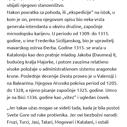
ubijati njegovo stanovništvo.
Nakon povratka sa pohoda, ili „ekspedicije“ na istok, u
kom je on, prema njegovom opisu bio neka vrsta
generala-intendanta u okviru družine, započinje
mirnodopsku karijeru. U periodu od 1309. do 1315.
godine, u ime Frederika Sicilijanskog, bio je upravitelj
mavarskog ostrva Đerba. Godine 1315. se vraća u
Kataloniju kao deo pratnje mladog Jakoba (Đaumea) II,
budućeg kralja Majorke, i potom zauzima relativno
visoke položaje u administrativnom sistemu aragonske
krune. Poslednje decenije života proveo je u Valensiji i
na Balearima. Njegova
Hronika
pokriva period od 1205.
do 1328, a njeno pisanje započinje 1325. godine. Umro
je na Ibici 1336. godine kao „vitez“ i ugledan čovek.
„Jer takav užas mogao se videti tada, kada je bila pustoš
Svete Gore od ruke protivnika. Jer ovi bezbožni narodi:
Fruzi, Turci, Jasi, Tatari, Mogovari i Katalani, i ostali