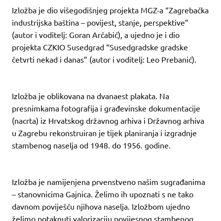
Izložba je dio višegodišnjeg projekta MGZ-a “Zagrebačka
industrijska baština – povijest, stanje, perspektive”
(autor i voditelj: Goran Arčabić), a ujedno je i dio
projekta CZKIO Susedgrad “Susedgradske gradske
četvrti nekad i danas” (autor i voditelj: Leo Prebanić).
Izložba je oblikovana na dvanaest plakata. Na
presnimkama fotografija i građevinske dokumentacije
(nacrta) iz Hrvatskog državnog arhiva i Državnog arhiva
u Zagrebu rekonstruiran je tijek planiranja i izgradnje
stambenog naselja od 1948. do 1956. godine.
Izložba je namijenjena prvenstveno našim sugrađanima
– stanovnicima Gajnica. Želimo ih upoznati s ne tako
davnom poviješću njihova naselja. Izložbom ujedno
želimo potaknuti valorizaciju povijesnog stambenog