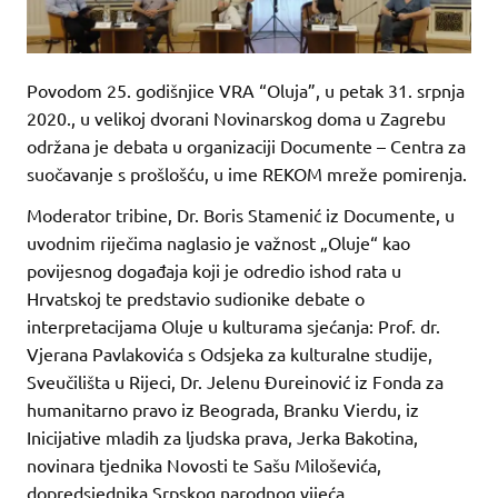
Povodom 25. godišnjice VRA “Oluja”, u petak 31. srpnja
2020., u velikoj dvorani Novinarskog doma u Zagrebu
održana je debata u organizaciji Documente – Centra za
suočavanje s prošlošću, u ime REKOM mreže pomirenja.
Moderator tribine, Dr. Boris Stamenić iz Documente, u
uvodnim riječima naglasio je važnost „Oluje“ kao
povijesnog događaja koji je odredio ishod rata u
Hrvatskoj te predstavio sudionike debate o
interpretacijama Oluje u kulturama sjećanja: Prof. dr.
Vjerana Pavlakovića s Odsjeka za kulturalne studije,
Sveučilišta u Rijeci, Dr. Jelenu Đureinović iz Fonda za
humanitarno pravo iz Beograda, Branku Vierdu, iz
Inicijative mladih za ljudska prava, Jerka Bakotina,
novinara tjednika Novosti te Sašu Miloševića,
dopredsjednika Srpskog narodnog vijeća.