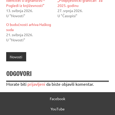
identitet u izgnanstvu –
„Podplješivički graničari“ za
Pogledi iz književnosti”
2025. godinu
13. svibnja 2026.
27. srpnja 2026.
U "Novosti"
U "Časopisi"
O budućnosti arhiva Haškog
suda
21. svibnja 2026.
U "Novosti"
Novosti
ODGOVORI
Morate biti
prijavljeni
da biste objavili komentar.
Facebook
YouTube