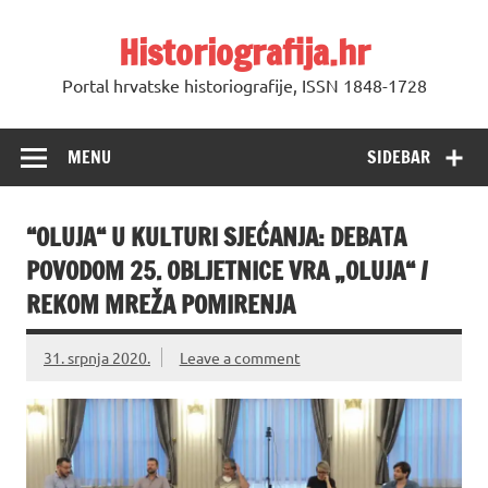
Skip
to
Historiografija.hr
content
Portal hrvatske historiografije, ISSN 1848-1728
MENU
SIDEBAR
“OLUJA“ U KULTURI SJEĆANJA: DEBATA
POVODOM 25. OBLJETNICE VRA „OLUJA“ /
REKOM MREŽA POMIRENJA
31. srpnja 2020.
Leave a comment