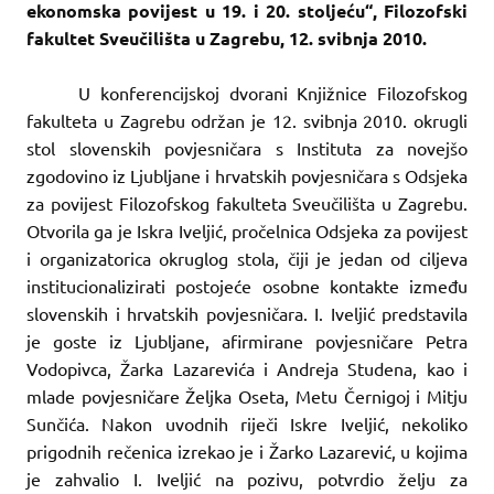
ekonomska povijest u 19. i 20. stoljeću“, Filozofski
fakultet Sveučilišta u Zagrebu, 12. svibnja 2010.
U konferencijskoj dvorani Knjižnice Filozofskog
fakulteta u Zagrebu održan je 12. svibnja 2010. okrugli
stol slovenskih povjesničara s Instituta za novejšo
zgodovino iz Ljubljane i hrvatskih povjesničara s Odsjeka
za povijest Filozofskog fakulteta Sveučilišta u Zagrebu.
Otvorila ga je Iskra Iveljić, pročelnica Odsjeka za povijest
i organizatorica okruglog stola, čiji je jedan od ciljeva
institucionalizirati postojeće osobne kontakte između
slovenskih i hrvatskih povjesničara. I. Iveljić predstavila
je goste iz Ljubljane, afirmirane povjesničare Petra
Vodopivca, Žarka Lazarevića i Andreja Studena, kao i
mlade povjesničare Željka Oseta, Metu Černigoj i Mitju
Sunčića. Nakon uvodnih riječi Iskre Iveljić, nekoliko
prigodnih rečenica izrekao je i Žarko Lazarević, u kojima
je zahvalio I. Iveljić na pozivu, potvrdio želju za