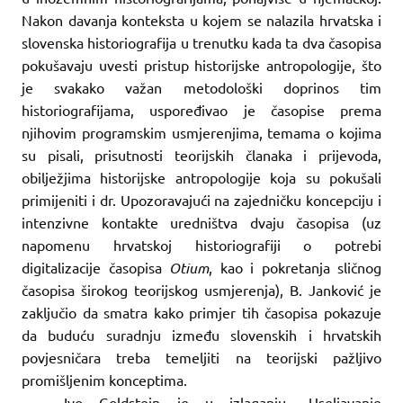
Nakon davanja konteksta u kojem se nalazila hrvatska i
slovenska historiografija u trenutku kada ta dva časopisa
pokušavaju uvesti pristup historijske antropologije, što
je svakako važan metodološki doprinos tim
historiografijama, uspoređivao je časopise prema
njihovim programskim usmjerenjima, temama o kojima
su pisali, prisutnosti teorijskih članaka i prijevoda,
obilježjima historijske antropologije koja su pokušali
primijeniti i dr. Upozoravajući na zajedničku koncepciju i
intenzivne kontakte uredništva dvaju časopisa (uz
napomenu hrvatskoj historiografiji o potrebi
digitalizacije časopisa
Otium
, kao i pokretanja sličnog
časopisa širokog teorijskog usmjerenja), B. Janković je
zaključio da smatra kako primjer tih časopisa pokazuje
da buduću suradnju između slovenskih i hrvatskih
povjesničara treba temeljiti na teorijski pažljivo
promišljenim konceptima.
Ivo Goldstein je u izlaganju „Useljavanje