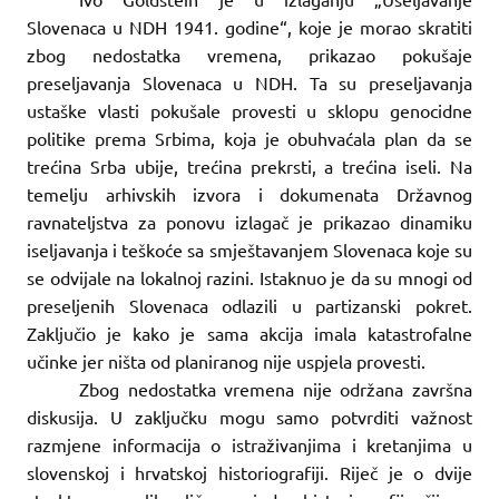
Slovenaca u NDH 1941. godine“, koje je morao skratiti
zbog nedostatka vremena, prikazao pokušaje
preseljavanja Slovenaca u NDH. Ta su preseljavanja
ustaške vlasti pokušale provesti u sklopu genocidne
politike prema Srbima, koja je obuhvaćala plan da se
trećina Srba ubije, trećina prekrsti, a trećina iseli. Na
temelju arhivskih izvora i dokumenata Državnog
ravnateljstva za ponovu izlagač je prikazao dinamiku
iseljavanja i teškoće sa smještavanjem Slovenaca koje su
se odvijale na lokalnoj razini. Istaknuo je da su mnogi od
preseljenih Slovenaca odlazili u partizanski pokret.
Zaključio je kako je sama akcija imala katastrofalne
učinke jer ništa od planiranog nije uspjela provesti.
Zbog nedostatka vremena nije održana završna
diskusija. U zaključku mogu samo potvrditi važnost
razmjene informacija o istraživanjima i kretanjima u
slovenskoj i hrvatskoj historiografiji. Riječ je o dvije