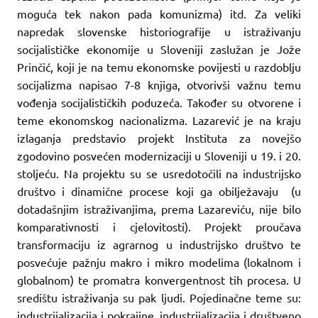
moguća tek nakon pada komunizma) itd. Za veliki
napredak slovenske historiografije u istraživanju
socijalističke ekonomije u Sloveniji zaslužan je Jože
Prinčić, koji je na temu ekonomske povijesti u razdoblju
socijalizma napisao 7-8 knjiga, otvorivši važnu temu
vođenja socijalističkih poduzeća. Također su otvorene i
teme ekonomskog nacionalizma. Lazarević je na kraju
izlaganja predstavio projekt Instituta za novejšo
zgodovino posvećen modernizaciji u Sloveniji u 19. i 20.
stoljeću. Na projektu su se usredotočili na industrijsko
društvo i dinamične procese koji ga obilježavaju
(u
dotadašnjim istraživanjima, prema Lazareviću, nije bilo
komparativnosti i cjelovitosti). Projekt proučava
transformaciju iz agrarnog u industrijsko društvo te
posvećuje pažnju makro i mikro modelima (lokalnom i
globalnom) te promatra konvergentnost tih procesa. U
središtu istraživanja su pak ljudi. Pojedinačne teme su:
industrijalizacija i pokrajine, industrijalizacija i društveno