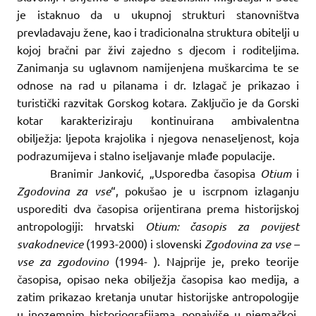
je istaknuo da u ukupnoj strukturi stanovništva
prevladavaju žene, kao i tradicionalna struktura obitelji u
kojoj bračni par živi zajedno s djecom i roditeljima.
Zanimanja su uglavnom namijenjena muškarcima te se
odnose na rad u pilanama i dr. Izlagač je prikazao i
turistički razvitak Gorskog kotara. Zaključio je da Gorski
kotar karakteriziraju kontinuirana ambivalentna
obilježja: ljepota krajolika i njegova nenaseljenost, koja
podrazumijeva i stalno iseljavanje mlađe populacije.
Branimir Janković, „Usporedba časopisa
Otium
i
Zgodovina za vse
“, pokušao je u iscrpnom izlaganju
usporediti dva časopisa orijentirana prema historijskoj
antropologiji: hrvatski
Otium: časopis za povijest
svakodnevice
(1993-2000) i slovenski
Zgodovina za vse –
vse za zgodovino
(1994- ). Najprije je, preko teorije
časopisa, opisao neka obilježja časopisa kao medija, a
zatim prikazao kretanja unutar historijske antropologije
u inozemnim historiografijama, ponajviše u njemačkoj.