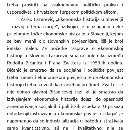
treba proširiti na svakodnevnu političku praksu i
uspoređivati s hrvatskom i srpskom političkom elitom.
Žarko Lazarević, „Ekonomska historija u Sloveniji
– razvoj i tematizacije“, izdvojio je u izlaganju neke
prijelomne točke ekonomske historije u Sloveniji, kojom
se bavi manji dio slovenskih povjesničara, čiji je broj
ionako malen. Za početke rasprave o ekonomskoj
historiji u Sloveniji Lazarević smatra polemiku između
Rudolfa Bićanića i Frana Zwittera iz 1950-ih godina.
Bićanić je smatrao da se socijalna i politička povijest
treba tumačiti ekonomskom poviješću te da ekonomsku
historiju treba izdvojiti kao zaseban predmet. Zwitter se
nije opirao glavnoj Bićanićevoj tezi, ali je smatrao da
izdvajanjem ekonomske historije dolazi do opasnosti
zanemarivanja socijalnih i političkih aspekata. U prikazu
dotadašnjih istraživanja ekonomske povijesti izlagač je
napomenuo da se industrijalizacija u početku istraživala
samo kvantitativno, ali ne i kvalitativno; nije se