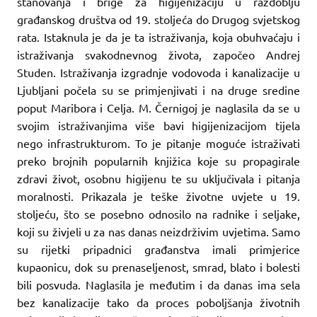
stanovanja i brige za higijenizaciju u razdoblju
građanskog društva od 19. stoljeća do Drugog svjetskog
rata. Istaknula je da je ta istraživanja, koja obuhvaćaju i
istraživanja svakodnevnog života, započeo Andrej
Studen. Istraživanja izgradnje vodovoda i kanalizacije u
Ljubljani počela su se primjenjivati i na druge sredine
poput Maribora i Celja. M. Černigoj je naglasila da se u
svojim istraživanjima više bavi higijenizacijom tijela
nego infrastrukturom. To je pitanje moguće istraživati
preko brojnih popularnih knjižica koje su propagirale
zdravi život, osobnu higijenu te su uključivala i pitanja
moralnosti. Prikazala je teške životne uvjete u 19.
stoljeću, što se posebno odnosilo na radnike i seljake,
koji su živjeli u za nas danas neizdrživim uvjetima. Samo
su rijetki pripadnici građanstva imali primjerice
kupaonicu, dok su prenaseljenost, smrad, blato i bolesti
bili posvuda. Naglasila je međutim i da danas ima sela
bez kanalizacije tako da proces poboljšanja životnih