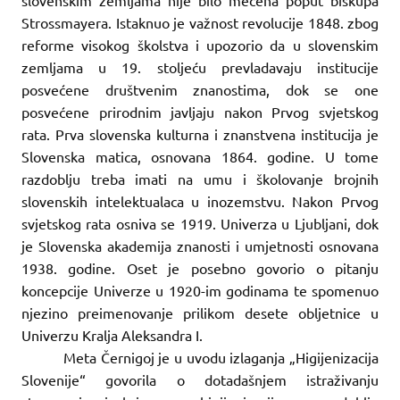
Strossmayera. Istaknuo je važnost revolucije 1848. zbog
reforme visokog školstva i upozorio da u slovenskim
zemljama u 19. stoljeću prevladavaju institucije
posvećene društvenim znanostima, dok se one
posvećene prirodnim javljaju nakon Prvog svjetskog
rata. Prva slovenska kulturna i znanstvena institucija je
Slovenska matica, osnovana 1864. godine. U tome
razdoblju treba imati na umu i školovanje brojnih
slovenskih intelektualaca u inozemstvu. Nakon Prvog
svjetskog rata osniva se 1919. Univerza u Ljubljani, dok
je Slovenska akademija znanosti i umjetnosti osnovana
1938. godine. Oset je posebno govorio o pitanju
koncepcije Univerze u 1920-im godinama te spomenuo
njezino preimenovanje prilikom desete obljetnice u
Univerzu Kralja Aleksandra I.
Meta Černigoj je u uvodu izlaganja „Higijenizacija
Slovenije“ govorila o dotadašnjem istraživanju