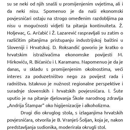
su se neki od njih snašli u promijenjenim uvjetima, ali i
da neki nisu. Spomenuo je da naši ekonomski
povjesničari ostaju na strogo omeđenim razdobljima pa
nisu u mogućnosti vidjeti ta pitanja kontinuiteta. Ž.
Holjevac, G. Arčabić i Ž. Lazarević raspravljali su zatim o
različitim pitanjima pristupanju industrijskoj baštini u
Sloveniji i Hrvatskoj. D. Roksandić govorio je kratko o
hrvatskim istraživačima ekonomske povijesti M.
Mirkoviću, R. Bićaniću i I. Karamanu. Napomenuo je da je
danas, u skladu s promijenjenim okolnostima, veći
interes za poduzetništvo nego za povijest rada i
radništva. Istaknuo je nužnost regionalne perspektive i
suradnje slovenskih i hrvatskih povjesničara. I. Šute
uputio je na pitanje djelovanja Škole narodnog zdravlja
„Andrija Štampar“ oko higijenizacije i alkoholizma.
Drugi dio okruglog stola, s izlaganjima hrvatskih
povjesničara, otvorila je B. Vranješ-Šoljan, koja je, nakon
predstavljanja sudionika, moderirala okrugli stol.