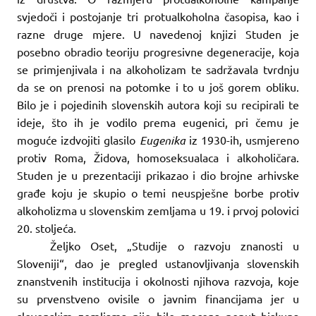
svjedoči i postojanje tri protualkoholna časopisa, kao i
razne druge mjere. U navedenoj knjizi Studen je
posebno obradio teoriju progresivne degeneracije, koja
se primjenjivala i na alkoholizam te sadržavala tvrdnju
da se on prenosi na potomke i to u još gorem obliku.
Bilo je i pojedinih slovenskih autora koji su recipirali te
ideje, što ih je vodilo prema eugenici, pri čemu je
moguće izdvojiti glasilo
Eugenika
iz 1930-ih, usmjereno
protiv Roma, Židova, homoseksualaca i alkoholičara.
Studen je u prezentaciji prikazao i dio brojne arhivske
građe koju je skupio o temi neuspješne borbe protiv
alkoholizma u slovenskim zemljama u 19. i prvoj polovici
20. stoljeća.
Željko Oset, „Studije o razvoju znanosti u
Sloveniji“, dao je pregled ustanovljivanja slovenskih
znanstvenih institucija i okolnosti njihova razvoja, koje
su prvenstveno ovisile o javnim financijama jer u
slovenskim zemljama nije bilo mecena poput biskupa