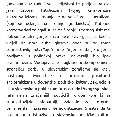
(povezano uz radništvo i seljaštvo) te podjela na dva
jaka tabora: katolicizam (kojeg karakterizira
konzervativizam i oslanjanje na seljaštvo) i liberalizam
(koji se oslanja na srednje građanstvo). Katolički
konzervativci zalagali su se za širenje izbornog sistema,
dok su liberali najprije bili za opće pravo glasa, ali kad su
vidjeli da time gube glasove onda su se tome
suprotstavili, potvrđujući time činjenicu da je objema
opcijama u političkoj praksi najvažniji bio ipak
pragmatizam. Vodopivec je naglasio beskompromisnu
stranačku borbu u slovenskim zemljama na kraju
postojanja Monarhije i prikazao prisutnost
antisemitizma u slovenskoj političkoj kulturi. Zaključio je
da u slovenskom političkom prostoru do Prvog svjetskog
rata nema značajnijih političkih grupa koje bi se
suprotstavljale Monarhiji, zalagale za reformu
parlamenta i izraženiju demokratizaciju. Smatra da ta
preliminarna istraživanja slovenske političke kulture