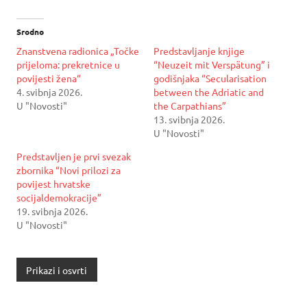
Srodno
Znanstvena radionica „Točke
Predstavljanje knjige
prijeloma: prekretnice u
“Neuzeit mit Verspätung” i
povijesti žena“
godišnjaka “Secularisation
4. svibnja 2026.
between the Adriatic and
U "Novosti"
the Carpathians”
13. svibnja 2026.
U "Novosti"
Predstavljen je prvi svezak
zbornika “Novi prilozi za
povijest hrvatske
socijaldemokracije”
19. svibnja 2026.
U "Novosti"
Prikazi i osvrti