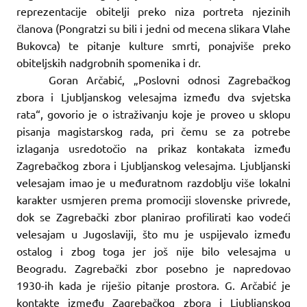
reprezentacije obitelji preko niza portreta njezinih
članova (Pongratzi su bili i jedni od mecena slikara Vlahe
Bukovca) te pitanje kulture smrti, ponajviše preko
obiteljskih nadgrobnih spomenika i dr.
Goran Arčabić, „Poslovni odnosi Zagrebačkog
zbora i Ljubljanskog velesajma između dva svjetska
rata“, govorio je o istraživanju koje je proveo u sklopu
pisanja magistarskog rada, pri čemu se za potrebe
izlaganja usredotočio na prikaz kontakata između
Zagrebačkog zbora i Ljubljanskog velesajma. Ljubljanski
velesajam imao je u međuratnom razdoblju više lokalni
karakter usmjeren prema promociji slovenske privrede,
dok se Zagrebački zbor planirao profilirati kao vodeći
velesajam u Jugoslaviji, što mu je uspijevalo između
ostalog i zbog toga jer još nije bilo velesajma u
Beogradu. Zagrebački zbor posebno je napredovao
1930-ih kada je riješio pitanje prostora. G. Arčabić je
kontakte između Zagrebačkog zbora i Ljubljanskog