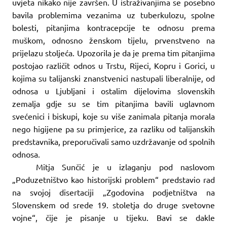
uvjeta nikako nije završen. U istraživanjima se posebno
bavila problemima vezanima uz tuberkulozu, spolne
bolesti, pitanjima kontracepcije te odnosu prema
muškom, odnosno ženskom tijelu, prvenstveno na
prijelazu stoljeća. Upozorila je da je prema tim pitanjima
postojao različit odnos u Trstu, Rijeci, Kopru i Gorici, u
kojima su talijanski znanstvenici nastupali liberalnije, od
odnosa u Ljubljani i ostalim dijelovima slovenskih
zemalja gdje su se tim pitanjima bavili uglavnom
svećenici i biskupi, koje su više zanimala pitanja morala
nego higijene pa su primjerice, za razliku od talijanskih
predstavnika, preporučivali samo uzdržavanje od spolnih
odnosa.
Mitja Sunčić je u izlaganju pod naslovom
„Poduzetništvo kao historijski problem“ predstavio rad
na svojoj disertaciji „Zgodovina podjetništva na
Slovenskem od srede 19. stoletja do druge svetovne
vojne“, čije je pisanje u tijeku. Bavi se dakle