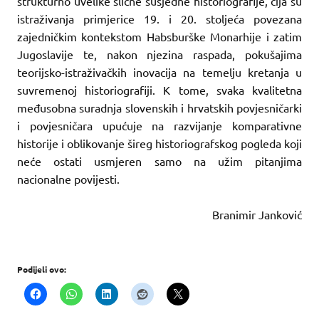
strukturno uvelike slične susjedne historiografije, čija su
istraživanja primjerice 19. i 20. stoljeća povezana
zajedničkim kontekstom Habsburške Monarhije i zatim
Jugoslavije te, nakon njezina raspada, pokušajima
teorijsko-istraživačkih inovacija na temelju kretanja u
suvremenoj historiografiji. K tome, svaka kvalitetna
međusobna suradnja slovenskih i hrvatskih povjesničarki
i povjesničara upućuje na razvijanje komparativne
historije i oblikovanje šireg historiografskog pogleda koji
neće ostati usmjeren samo na užim pitanjima
nacionalne povijesti.
Branimir Janković
Podijeli ovo: