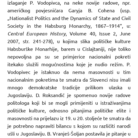
izlaganje P. Vodopivca, na neke novije radove, npr.
američkog povjesničara Garyja B. Cohena (usp.
„Nationalist Politics and the Dynamics of State and Civil
Society in the Habsburg Monarchy, 1867–1914“, u:
Central European History
, Volume 40, Issue 2, June
2007, str. 241-278), u kojima slika političke kulture
Habsburške Monarhije, barem u Cislajtaniji, nije toliko
nepovoljna pa su se primjerice nacionalni pokreti
itekako služili mogućnostima koje je nudio režim. P.
Vodopivec je istaknuo da nema masovnosti u tim
nacionalnim pokretima te smatra da Slovenci nisu imali
mnogo demokratske tradicije prilikom ulaska u
Jugoslaviju. D. Roksandić je spomenuo novije radove
politologa koji bi se mogli primijeniti u istraživanjima
političke kulture, odnosno pitanjima političke elite i
masovnosti na prijelazu iz 19. u 20. stoljeće te smatra da
je potrebno napraviti bilancu s kojom su različiti narodi
ušli u Jugoslaviju. B. Vranješ-Šoljan postavila je pitanje u