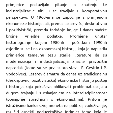
primjerice postavljalo pitanje o značenju te
industrijalizacije niti ju se stavljalo u komparativnu
perspektivu. U 1960-ima se započinje s primjenom
ekonomske historije, ali, prema Lazareviću, deskriptivno
i pozitivistički, premda tadašnje knjige i danas sadrže
brojne vrijedne podatke. Promjene unutar
historiografije krajem 1980-ih i početkom 1990-ih
osjetile su se i na ekonomskoj historiji, koja je napustila
primjerice temeljnu tezu starije literature da su
modernizacija i industrijalizacija značile pravocrtni
napredak (tome su se prvi suprotstavili F. Gestrin i P.
Vodopivec). Lazarević smatra da danas uz tradicionalnu
(deskriptivnu, pozitivističku) ekonomsku historiju postoji
i historija koja pokušava oblikovati problematizaciju u
dugom trajanju i s oslanjanjem na interdisciplinarnost
(ponajprije suradnjom s ekonomistima). Pritom je
istraživano bankarstvo, monetarna politika, zaduživanje,
različiti aspekti poduzetništva (primjer teme koja je