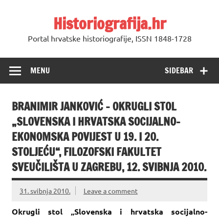
Skip
to
Historiografija.hr
content
Portal hrvatske historiografije, ISSN 1848-1728
MENU
SIDEBAR
BRANIMIR JANKOVIĆ – OKRUGLI STOL
„SLOVENSKA I HRVATSKA SOCIJALNO-
EKONOMSKA POVIJEST U 19. I 20.
STOLJEĆU“, FILOZOFSKI FAKULTET
SVEUČILIŠTA U ZAGREBU, 12. SVIBNJA 2010.
31. svibnja 2010.
Leave a comment
Okrugli stol „Slovenska i hrvatska socijalno-