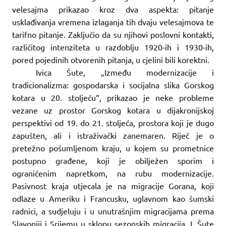
velesajma prikazao kroz dva aspekta: pitanje
usklađivanja vremena izlaganja tih dvaju velesajmova te
tarifno pitanje. Zaključio da su njihovi poslovni kontakti,
različitog intenziteta u razdoblju 1920-ih i 1930-ih,
pored pojedinih otvorenih pitanja, u cjelini bili korektni.
Ivica Šute, „Između modernizacije i
tradicionalizma: gospodarska i socijalna slika Gorskog
kotara u 20. stoljeću“, prikazao je neke probleme
vezane uz prostor Gorskog kotara u dijakronijskoj
perspektivi od 19. do 21. stoljeća, prostora koji je dugo
zapušten, ali i istraživački zanemaren. Riječ je o
pretežno pošumljenom kraju, u kojem su prometnice
postupno građene, koji je obilježen sporim i
ograničenim napretkom, na rubu modernizacije.
Pasivnost kraja utjecala je na migracije Gorana, koji
odlaze u Ameriku i Francusku, uglavnom kao šumski
radnici, a sudjeluju i u unutrašnjim migracijama prema
Slavoniji i Srijemu u sklopu sezonskih migracija. I. Šute