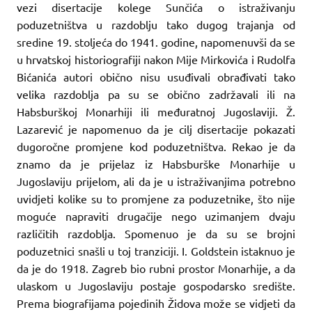
vezi disertacije kolege Sunčića o istraživanju
poduzetništva u razdoblju tako dugog trajanja od
sredine 19. stoljeća do 1941. godine, napomenuvši da se
u hrvatskoj historiografiji nakon Mije Mirkovića i Rudolfa
Bićanića autori obično nisu usuđivali obrađivati tako
velika razdoblja pa su se obično zadržavali ili na
Habsburškoj Monarhiji ili međuratnoj Jugoslaviji. Ž.
Lazarević je napomenuo da je cilj disertacije pokazati
dugoročne promjene kod poduzetništva. Rekao je da
znamo da je prijelaz iz Habsburške Monarhije u
Jugoslaviju prijelom, ali da je u istraživanjima potrebno
uvidjeti kolike su to promjene za poduzetnike, što nije
moguće napraviti drugačije nego uzimanjem dvaju
različitih razdoblja. Spomenuo je da su se brojni
poduzetnici snašli u toj tranziciji. I. Goldstein istaknuo je
da je do 1918. Zagreb bio rubni prostor Monarhije, a da
ulaskom u Jugoslaviju postaje gospodarsko središte.
Prema biografijama pojedinih Židova može se vidjeti da