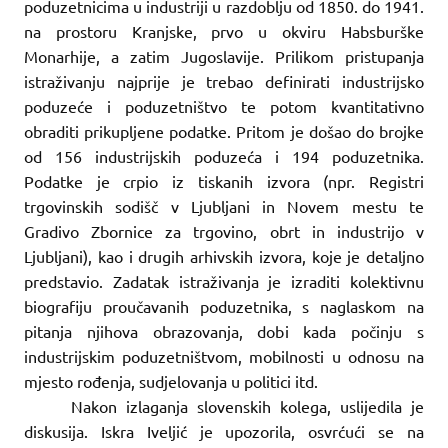
poduzetnicima u industriji u razdoblju od 1850. do 1941.
na prostoru Kranjske, prvo u okviru Habsburške
Monarhije, a zatim Jugoslavije. Prilikom pristupanja
istraživanju najprije je trebao definirati industrijsko
poduzeće i poduzetništvo te potom kvantitativno
obraditi prikupljene podatke. Pritom je došao do brojke
od 156 industrijskih poduzeća i 194 poduzetnika.
Podatke je crpio iz tiskanih izvora (npr. Registri
trgovinskih sodišč v Ljubljani in Novem mestu te
Gradivo Zbornice za trgovino, obrt in industrijo v
Ljubljani), kao i drugih arhivskih izvora, koje je detaljno
predstavio. Zadatak istraživanja je izraditi kolektivnu
biografiju proučavanih poduzetnika, s naglaskom na
pitanja njihova obrazovanja, dobi kada počinju s
industrijskim poduzetništvom, mobilnosti u odnosu na
mjesto rođenja, sudjelovanja u politici itd.
Nakon izlaganja slovenskih kolega, uslijedila je
diskusija. Iskra Iveljić je upozorila, osvrćući se na