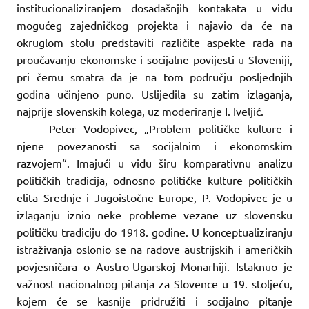
institucionaliziranjem dosadašnjih kontakata u vidu
mogućeg zajedničkog projekta i najavio da će na
okruglom stolu predstaviti različite aspekte rada na
proučavanju ekonomske i socijalne povijesti u Sloveniji,
pri čemu smatra da je na tom području posljednjih
godina učinjeno puno. Uslijedila su zatim izlaganja,
najprije slovenskih kolega, uz moderiranje I. Iveljić.
Peter Vodopivec, „Problem političke kulture i
njene povezanosti sa socijalnim i ekonomskim
razvojem“. Imajući u vidu širu komparativnu analizu
političkih tradicija, odnosno političke kulture političkih
elita Srednje i Jugoistočne Europe, P. Vodopivec je u
izlaganju iznio neke probleme vezane uz slovensku
političku tradiciju do 1918. godine. U konceptualiziranju
istraživanja oslonio se na radove austrijskih i američkih
povjesničara o Austro-Ugarskoj Monarhiji. Istaknuo je
važnost nacionalnog pitanja za Slovence u 19. stoljeću,
kojem će se kasnije pridružiti i socijalno pitanje