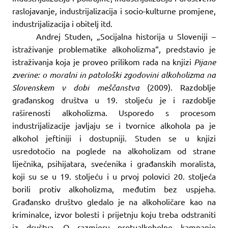
raslojavanje, industrijalizacija i socio-kulturne promjene,
industrijalizacija i obitelj itd.
Andrej Studen, „Socijalna historija u Sloveniji –
istraživanje problematike alkoholizma“, predstavio je
istraživanja koja je proveo prilikom rada na knjizi
Pijane
zverine: o moralni in patološki zgodovini alkoholizma na
Slovenskem v dobi meščanstva
(2009). Razdoblje
građanskog društva u 19. stoljeću je i razdoblje
raširenosti alkoholizma. Usporedo s procesom
industrijalizacije javljaju se i tvornice alkohola pa je
alkohol jeftiniji i dostupniji. Studen se u knjizi
usredotočio na poglede na alkoholizam od strane
liječnika, psihijatara, svećenika i građanskih moralista,
koji su se u 19. stoljeću i u prvoj polovici 20. stoljeća
borili protiv alkoholizma, međutim bez uspjeha.
Građansko društvo gledalo je na alkoholičare kao na
kriminalce, izvor bolesti i prijetnju koju treba odstraniti
iz društva. O razmjeru protualkoholne kampanje