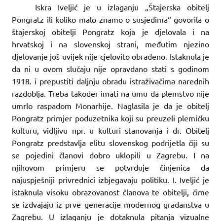
Iskra Iveljić je u izlaganju „Štajerska obitelj
Pongratz ili koliko malo znamo o susjedima“ govorila o
štajerskoj obitelji Pongratz koja je djelovala i na
hrvatskoj i na slovenskoj strani, međutim njezino
djelovanje još uvijek nije cjelovito obrađeno. Istaknula je
da ni u ovom slučaju nije opravdano stati s godinom
1918. i prepustiti daljnju obradu istraživačima narednih
razdoblja. Treba također imati na umu da plemstvo nije
umrlo raspadom Monarhije. Naglasila je da je obitelj
Pongratz primjer poduzetnika koji su preuzeli plemićku
kulturu, vidljivu npr. u kulturi stanovanja i dr. Obitelj
Pongratz predstavlja elitu slovenskog podrijetla čiji su
se pojedini članovi dobro uklopili u Zagrebu. I na
njihovom primjeru se potvrđuje činjenica da
najuspješniji privrednici izbjegavaju politiku. I. Iveljić je
istaknula visoku obrazovanost članova te obitelji, čime
se izdvajaju iz prve generacije modernog građanstva u
Zagrebu. U izlaganju je dotaknula pitanja vizualne