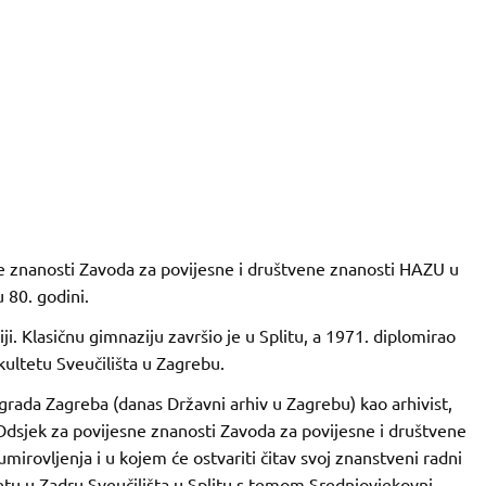
sne znanosti Zavoda za povijesne i društvene znanosti HAZU u
 80. godini.
i. Klasičnu gimnaziju završio je u Splitu, a 1971. diplomirao
akultetu Sveučilišta u Zagrebu.
 grada Zagreba (danas Državni arhiv u Zagrebu) kao arhivist,
 Odsjek za povijesne znanosti Zavoda za povijesne i društvene
irovljenja i u kojem će ostvariti čitav svoj znanstveni radni
tetu u Zadru Sveučilišta u Splitu s temom Srednjovjekovni