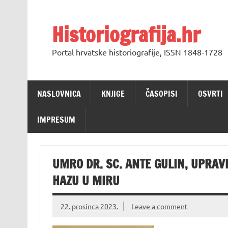
Skip
to
content
Historiografija.hr
Portal hrvatske historiografije, ISSN 1848-1728
NASLOVNICA
KNJIGE
ČASOPISI
OSVRTI
IMPRESUM
UMRO DR. SC. ANTE GULIN, UPRAV
HAZU U MIRU
22. prosinca 2023.
Leave a comment