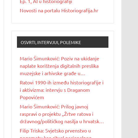
Ep. 1, AI u historiografiji
Novosti na portalu Historiografija.hr
OSVRTI, INTERVJUI, POLEMIKE
Mario Šimunković: Poziv na ukidanje
naplate korištenja digitalnih preslika
muzejske i arhivske građe u
nekomercijalne svrhe
Ratovi 1990-ih između historiografije i
i aktivizma: intervju s Draganom
Popovićem
Mario Šimunković: Prilog javnoj
raspravi o projektu „Žrtve ratova i
državnog/političkog nasilja u hrvatskoj
povijesti 20. stoljeća“
Filip Triska: Svjetsko prvenstvo u
nogometu kao ritual nacionalnog