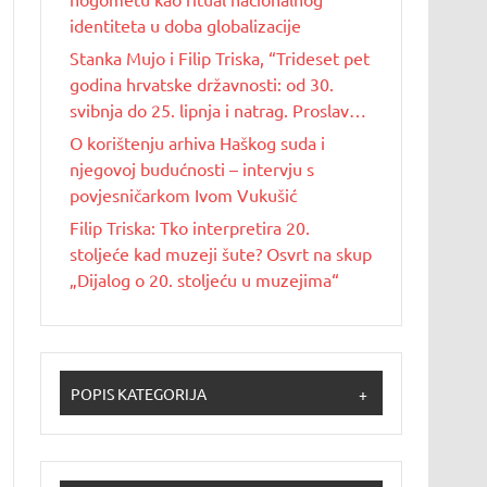
identiteta u doba globalizacije
Stanka Mujo i Filip Triska, “Trideset pet
godina hrvatske državnosti: od 30.
svibnja do 25. lipnja i natrag. Proslave
Dana državnosti u Republici Hrvatskoj
O korištenju arhiva Haškog suda i
od 1990. do 2025. godine”
njegovoj budućnosti – intervju s
povjesničarkom Ivom Vukušić
Filip Triska: Tko interpretira 20.
stoljeće kad muzeji šute? Osvrt na skup
„Dijalog o 20. stoljeću u muzejima“
POPIS KATEGORIJA
+