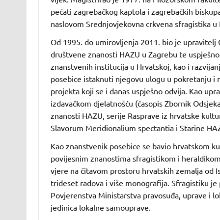
pečati zagrebačkog kaptola i zagrebačkih biskupa,
naslovom Srednjovjekovna crkvena sfragistika u 
Od 1995. do umirovljenja 2011. bio je upravitelj
društvene znanosti HAZU u Zagrebu te uspješno 
znanstvenih institucija u Hrvatskoj, kao i razvi
posebice istaknuti njegovu ulogu u pokretanju i
projekta koji se i danas uspješno odvija. Kao up
izdavačkom djelatnošću (časopis Zbornik Odsjeka
znanosti HAZU, serije Rasprave iz hrvatske kult
Slavorum Meridionalium spectantia i Starine HAZ
Kao znanstvenik posebice se bavio hrvatskom ku
povijesnim znanostima sfragistikom i heraldikom
vjere na čitavom prostoru hrvatskih zemalja od Is
trideset radova i više monografija. Sfragistiku je 
Povjerenstva Ministarstva pravosuđa, uprave i l
jedinica lokalne samouprave.