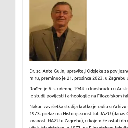
Dr. sc. Ante Gulin, upravitelj Odsjeka za povije
miru, preminuo je 21. prosinca 2023. u Zagrebu u
Rođen je 6. studenog 1944. u Innsbrucku u Austrij
je studij povijesti i arheologije na Filozofskom f
Nakon završetka studija kratko je radio u Arhivu
1973. prelazi na Historijski institut JAZU (danas
znanosti HAZU u Zagrebu), u kojem će ostati do um
vijek. Magistrirao je 1977. na Filozofskom fakul