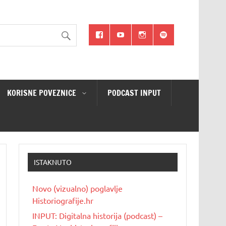
KORISNE POVEZNICE
PODCAST INPUT
ISTAKNUTO
Novo (vizualno) poglavlje
Historiografije.hr
INPUT: Digitalna historija (podcast) –