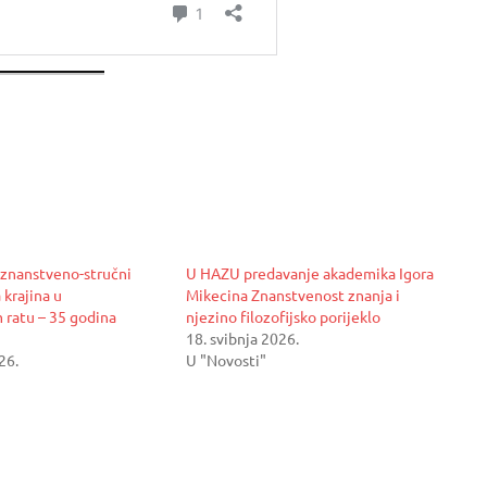
znanstveno-stručni
U HAZU predavanje akademika Igora
 krajina u
Mikecina Znanstvenost znanja i
ratu – 35 godina
njezino filozofijsko porijeklo
18. svibnja 2026.
26.
U "Novosti"