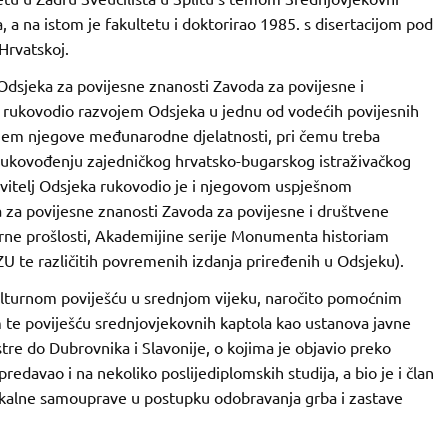
 a na istom je fakultetu i doktorirao 1985. s disertacijom pod
Hrvatskoj.
 Odsjeka za povijesne znanosti Zavoda za povijesne i
rukovodio razvojem Odsjeka u jednu od vodećih povijesnih
janjem njegove međunarodne djelatnosti, pri čemu treba
 rukovođenju zajedničkog hrvatsko-bugarskog istraživačkog
ravitelj Odsjeka rukovodio je i njegovom uspješnom
 za povijesne znanosti Zavoda za povijesne i društvene
urne prošlosti, Akademijine serije Monumenta historiam
U te različitih povremenih izdanja priređenih u Odsjeku).
lturnom poviješću u srednjom vijeku, naročito pomoćnim
 te poviješću srednjovjekovnih kaptola kao ustanova javne
tre do Dubrovnika i Slavonije, o kojima je objavio preko
predavao i na nekoliko poslijediplomskih studija, a bio je i član
okalne samouprave u postupku odobravanja grba i zastave