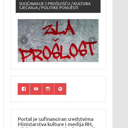
SUOČAVANJE S PROŠLOŠĆU / KULTURA
SJEĆANJA / POLITIKE POVIJESTI
Portal je sufinanciran sredstvima
Ministarstva kulture i medija RH,