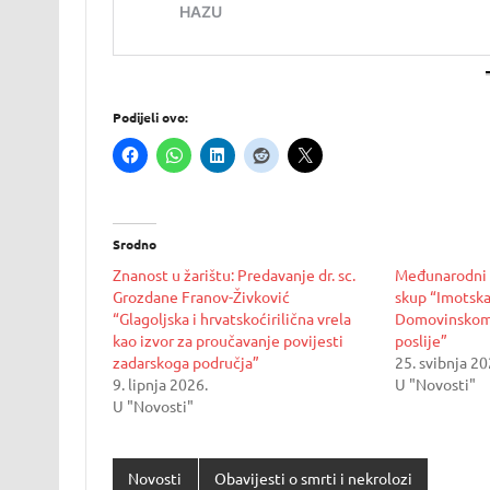
Podijeli ovo:
Srodno
Znanost u žarištu: Predavanje dr. sc.
Međunarodni 
Grozdane Franov-Živković
skup “Imotska
“Glagoljska i hrvatskoćirilična vrela
Domovinskom 
kao izvor za proučavanje povijesti
poslije”
zadarskoga područja”
25. svibnja 20
9. lipnja 2026.
U "Novosti"
U "Novosti"
Novosti
Obavijesti o smrti i nekrolozi