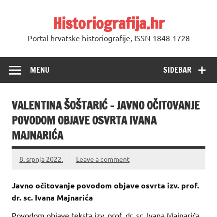
Skip
to
Historiografija.hr
content
Portal hrvatske historiografije, ISSN 1848-1728
MENU
SIDEBAR
VALENTINA ŠOŠTARIĆ – JAVNO OČITOVANJE
POVODOM OBJAVE OSVRTA IVANA
MAJNARIĆA
8. srpnja 2022.
Leave a comment
Javno očitovanje povodom objave osvrta izv. prof.
dr. sc. Ivana Majnarića
Povodom objave teksta izv. prof. dr. sc. Ivana Majnarića