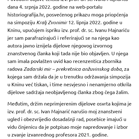
dana 4. srpnja 2022. godine na web-portalu
historiografija.hr, posvećenog prikazu moga priopćenja
na simpoziju
Kralj Zvonimir
12. lipnja 2022. godine u
Kninu, upućujem ispriku izv. prof. dr. sc. Ivanu Majnariću
jer sam parafrazirajući i referirajući se na njega kao
autora javno iznijela dijelove njegovog izvornog
znanstvenog članka koji tada nije bio objavljen. U njega
sam imala povlašten uvid kao recenzentica zbornika
radova
Zadarski mir – prekretnica anžuvinskog doba
, za
kojega sam držala da je u trenutku održavanja simpozija
u Kninu već tiskan, i time nesvjesno i nenamjerno otkrila
dijelove sadržaja neobjavljenog članka zbog čega žalim.
Međutim, držim neprimjerenim dijelove osvrta kojima je
izv. prof. dr. sc. Ivan Majnarić narušio moj znanstveni
ugled i obezvrijedio dosadašnji rad, posebice imajući u
vidu činjenicu da je potpisao moje napredovanje i izbor
u zvanje izvanrednog profesora 2021. godine.