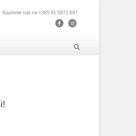
Nazovite nas na ‭+385 91 5871 697‬
F
I
a
n
c
s
e
t
b
a
o
g
o
r
k
a
m
i!