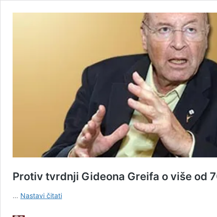
Protiv tvrdnji Gideona Greifa o više od
Protiv
…
Nastavi čitati
tvrdnji
Gideona